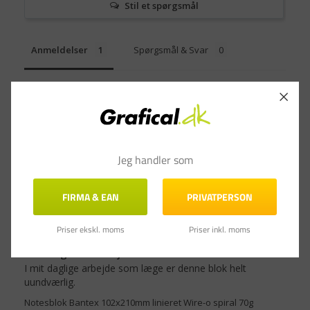
Stil et spørgsmål
Anmeldelser
Spørgsmål & Svar
Filtrer anmeldelser
Jeg handler som
FIRMA & EAN
PRIVATPERSON
Jens G.
31.12.2021
Danmark
Priser ekskl. moms
Priser inkl. moms
Fremragende arbejdsblok
I mit daglige arbejde som læge er denne blok helt 
uundværlig.
Notesblok Bantex 102x210mm linieret Wire-o spiral 70g