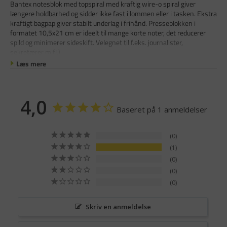
Bantex notesblok med topspiral med kraftig wire-o spiral giver
længere holdbarhed og sidder ikke fast i lommen eller i tasken. Ekstra
kraftigt bagpap giver stabilt underlag i frihånd. Presseblokken i
formatet 10,5x21 cm er ideelt til mange korte noter, det reducerer
spild og minimerer sideskift. Velegnet til f.eks. journalister,
sekretærer m.fl.)
Læs mere
4,0
Baseret på 1 anmeldelser
0
1
0
0
0
Skriv en anmeldelse