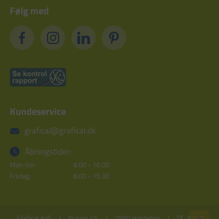
Følg med
Kundeservice
grafical@grafical.dk
Åbningstider:
Man-tor:
8.00 - 16.00
Fredag:
8.00 - 15.30
Grafical ApS
Nupark 45
7500 Holstebro
Tlf.: 9740