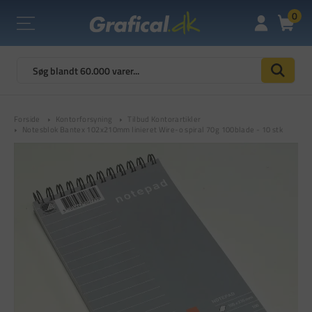
0
Forside
Kontorforsyning
Tilbud Kontorartikler
Notesblok Bantex 102x210mm linieret Wire-o spiral 70g 100blade - 10 stk