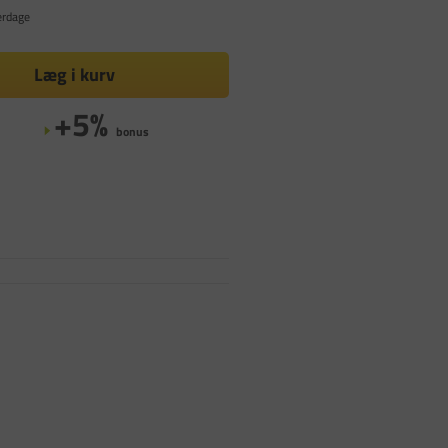
erdage
Læg i kurv
+5%
bonus