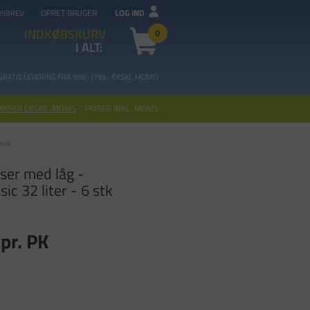
OPRET BRUGER
LOG IND
DSBREV
INDKØBSKURV
0
I ALT:
GRATIS LEVERING FRA 99
9,- (799,- EKSKL. MOMS)
PRISER EKSKL. MOMS
|
PRISER INKL. MOMS
 stk
ser med låg -
ic 32 liter - 6 stk
pr. PK