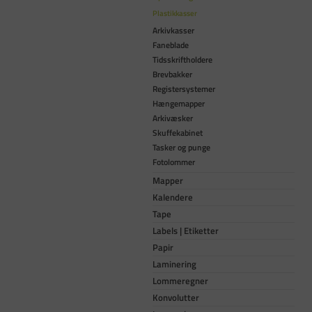
Plastikkasser
Arkivkasser
Faneblade
Tidsskriftholdere
Brevbakker
Registersystemer
Hængemapper
Arkivæsker
Skuffekabinet
Tasker og punge
Fotolommer
Mapper
Kalendere
Tape
Labels | Etiketter
Papir
Laminering
Lommeregner
Konvolutter