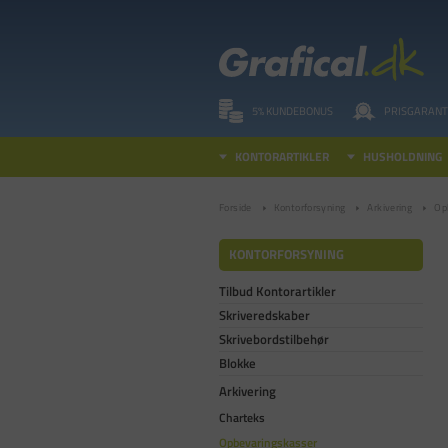
5% KUNDEBONUS
PRISGARANT
KONTORARTIKLER
HUSHOLDNING
Forside
Kontorforsyning
Arkivering
Op
KONTORFORSYNING
Tilbud Kontorartikler
Skriveredskaber
Skrivebordstilbehør
Blokke
Arkivering
Charteks
Opbevaringskasser