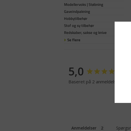
Modellervoks | Støbning
Gaveindpakning
Hobbytilbehør
Stof og sy tilbehør
Redskaber, sakse og knive
Se flere
5,0
Baseret på 2 anmeldelser
Anmeldelser
Spørgsm