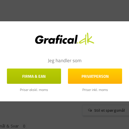
Jeg handler som
2
FIRMA & EAN
PRIVATPERSON
0
0
0
Priser ekskl. moms
Priser inkl. moms
0
Stil et spørgsmål
ål & Svar