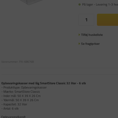
På lager - Levering 1-3 hv
Tilføj huskeliste
Se fragtpriser
Varenummer:
PA-686768
Opbevaringskasser med låg SmartStore Classic 32 liter - 6 stk
- Produkttype: Opbevaringskasser
- Mærke: SmartStore Classic
- Inder mål: 50 X 39 X 26 Cm
- Ydermål: 50 X 39 X 26 Cm
- Kapacitet: 32 liter
- Antal: 6 stk
Fødevaregodkendt