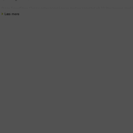
Disse SmartStore Classic opbevaringskasser med en kapacitet på 32 liter leveres med l
Læs mere