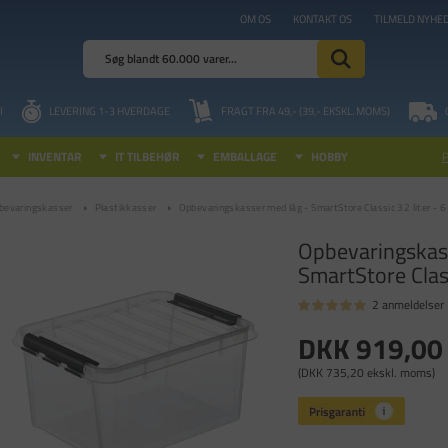
OM OS
KONTAKT OS
TILMELD NYHE
I
LEVERING 1-3 HVERDAGE
FRAGT FRA 49,- (39,- EKSKL. MOMS)
INVENTAR
IT TILBEHØR
EMBALLAGE
HOBBY
bevaringskasser
Plastikkasser
Opbevaringskasser med låg - SmartStore Classic 32 liter - 6
Opbevaringskas
SmartStore Class
2 anmeldelser
DKK 919,00
(DKK 735,20 ekskl. moms)