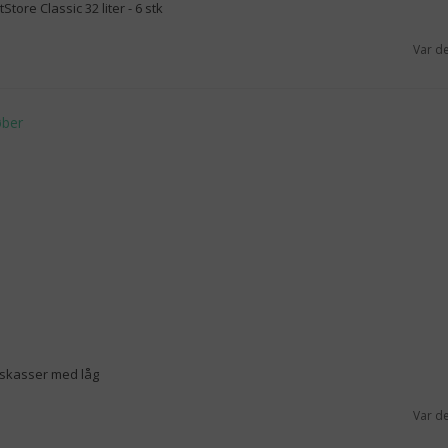
ore Classic 32 liter - 6 stk
Var d
gskasser med låg
Var d