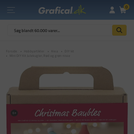
0
Forside
Hobbyartikler
Krea
DIY kit
Mini DIY Kit Julekugler, Rød og grøn nisse