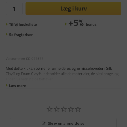
Læg i kurv
+5%
Tilføj huskeliste
bonus
Se fragtpriser
Varenummer:
CC-977577
Med dette kit kan børnene forme deres egne nissehoveder i Silk
Clay® og Foam Clay®. Indeholder alle de materialer, de skal bruge, og
al den vejledning de behøver
Læs mere
Skriv en anmeldelse