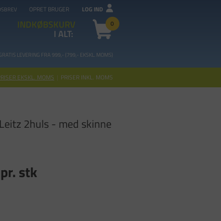
OPRET BRUGER
LOG IND
DSBREV
INDKØBSKURV
0
I ALT:
GRATIS LEVERING FRA 99
9,- (799,- EKSKL. MOMS)
PRISER EKSKL. MOMS
|
PRISER INKL. MOMS
Leitz 2huls - med skinne
pr. stk