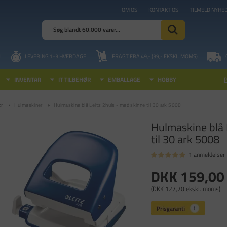
OM OS
KONTAKT OS
TILMELD NYHE
I
LEVERING 1-3 HVERDAGE
FRAGT FRA 49,- (39,- EKSKL. MOMS)
INVENTAR
IT TILBEHØR
EMBALLAGE
HOBBY
ør
Hulmaskiner
Hulmaskine blå Leitz 2huls - med skinne til 30 ark 5008
Hulmaskine blå 
til 30 ark 5008
1 anmeldelser
DKK 159,00
(DKK 127,20 ekskl. moms)