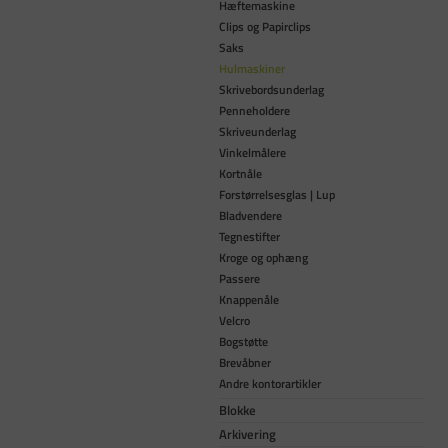
Hæftemaskine
Clips og Papirclips
Saks
Hulmaskiner
Skrivebordsunderlag
Penneholdere
Skriveunderlag
Vinkelmålere
Kortnåle
Forstørrelsesglas | Lup
Bladvendere
Tegnestifter
Kroge og ophæng
Passere
Knappenåle
Velcro
Bogstøtte
Brevåbner
Andre kontorartikler
Blokke
Arkivering