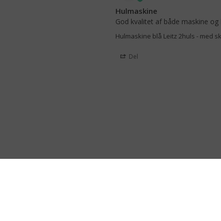
Hulmaskine
God kvalitet af både maskine og 
Hulmaskine blå Leitz 2huls - med ski
Del