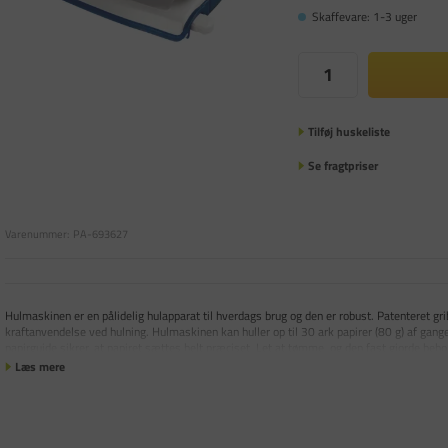
Skaffevare: 1-3 uger
Tilføj huskeliste
Se fragtpriser
Varenummer:
PA-693627
Hulmaskinen er en pålidelig hulapparat til hverdags brug og den er robust. Patenteret gri
kraftanvendelse ved hulning. Hulmaskinen kan huller op til 30 ark papirer (80 g) af gang
papirguide sikrer, at papiret sættes helt præciset. Let at tømme, og den fast gjorde beho
Læs mere