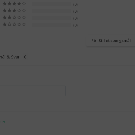
0
0
0
0
Stil et spørgsmål
ål & Svar