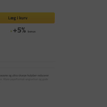
Læg i kurv
+5%
bonus
bezone og ultra skarpe hulpiber reducerer
en. Klare papirformat-angivelser og gode
l