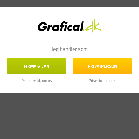
Jeg handler som
FIRMA & EAN
PRIVATPERSON
Priser ekskl. moms
Priser inkl. moms