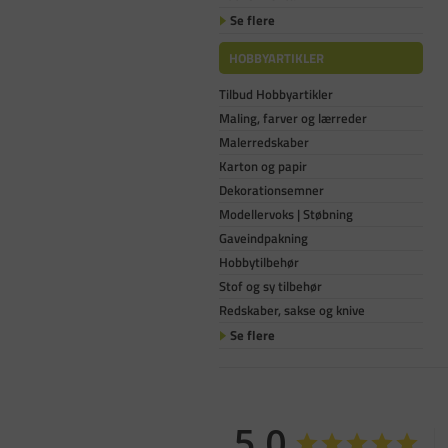
Se flere
HOBBYARTIKLER
Tilbud Hobbyartikler
Maling, farver og lærreder
Malerredskaber
Karton og papir
Dekorationsemner
Modellervoks | Støbning
Gaveindpakning
Hobbytilbehør
Stof og sy tilbehør
Redskaber, sakse og knive
Se flere
5,0