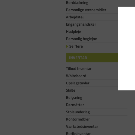
Borddækning
Personlige værnemidler
Arbejdstøj
Engangshandsker
Hudpleje
Personlig hygiejne
Se flere
INVENTAR
Tilbud Inventar
Whiteboard
Opslagstavler
Skilte
Belysning
Dørmåtter
Stoleunderlag
Kontormøbler
Værkstedsinventar
Butiksinventar