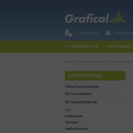
5% KUNDEBONUS
PRISGARANT
KONTORARTIKLER
HUSHOLDNING
Forside
Kontorforsyning
Skrivebordstilbeh
KONTORFORSYNING
Tilbud Kontorartikler
Skriveredskaber
Skrivebordstilbehør
Lim
Hobbyknive
Stempler
Hæfteklammer