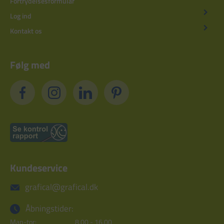
Fortrydelsesformular
Log ind
Kontakt os
Følg med
Kundeservice
grafical@grafical.dk
Åbningstider:
Man-tor:
8.00 - 16.00