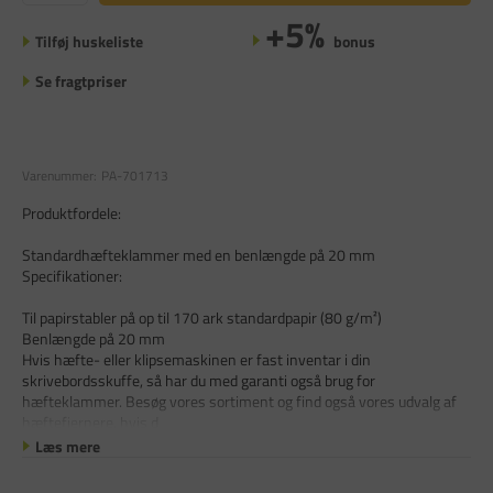
+5%
Tilføj huskeliste
bonus
Se fragtpriser
Varenummer:
PA-701713
Produktfordele:
Standardhæfteklammer med en benlængde på 20 mm
Specifikationer:
Til papirstabler på op til 170 ark standardpapir (80 g/m²)
Benlængde på 20 mm
Hvis hæfte- eller klipsemaskinen er fast inventar i din
skrivebordsskuffe, så har du med garanti også brug for
hæfteklammer. Besøg vores sortiment og find også vores udvalg af
hæftefjernere, hvis d
Læs mere