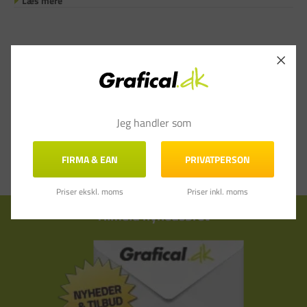
Læs mere
Jeg handler som
FIRMA & EAN
PRIVATPERSON
Priser ekskl. moms
Priser inkl. moms
Tilmeld nyhedsbrev