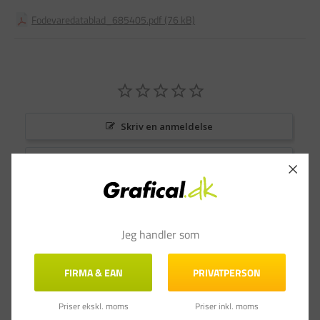
Fodevaredatablad_685405.pdf (76 kB)
Skriv en anmeldelse
Stil et spørgsmål
Anmeldelser
Spørgsmål & Svar
Jeg handler som
FIRMA & EAN
PRIVATPERSON
Priser ekskl. moms
Priser inkl. moms