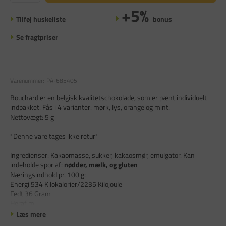
+5%
Tilføj huskeliste
bonus
Se fragtpriser
Varenummer:
PA-685405
Bouchard er en belgisk kvalitetschokolade, som er pænt individuelt
indpakket. Fås i 4 varianter: mørk, lys, orange og mint.
Nettovægt: 5 g
*Denne vare tages ikke retur*
Ingredienser: Kakaomasse, sukker, kakaosmør, emulgator. Kan
indeholde spor af:
nødder, mælk, og gluten
Næringsindhold pr. 100 g:
Energi 534 Kilokalorier/2235 Kilojoule
Fedt 36 Gram
Heraf m
Læs mere