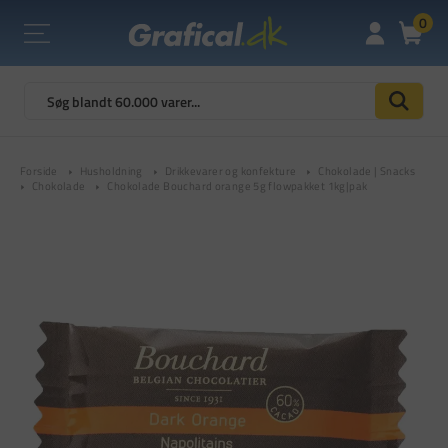
0
Forside
Husholdning
Drikkevarer og konfekture
Chokolade | Snacks
Chokolade
Chokolade Bouchard orange 5g flowpakket 1kg|pak