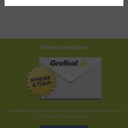
Tilmeld nyhedsbrev
Så deltager du hvert kvartal i lodtrækning om eksklusive præmier fra
Kay Bojesen, By Lassen o.lign.