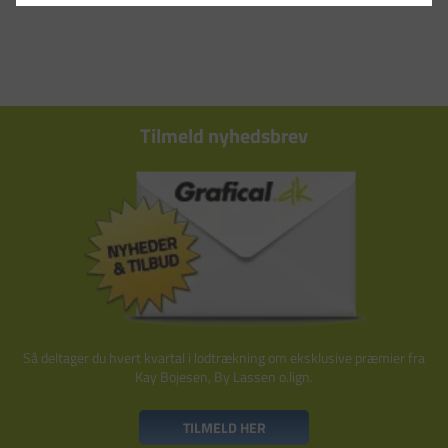
Tilmeld nyhedsbrev
Så deltager du hvert kvartal i lodtrækning om eksklusive præmier fra
Kay Bojesen, By Lassen o.lign.
TILMELD HER