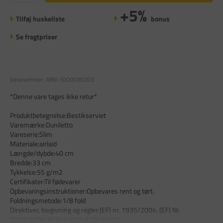
+5%
Tilføj huskeliste
bonus
Se fragtpriser
Varenummer:
ABN-1000030203
*Denne vare tages ikke retur*
Produktbetegnelse:Bestikserviet
Varemærke:Duniletto
Vareserie:Slim
Materiale:airlaid
Længde/dybde:40 cm
Bredde:33 cm
Tykkelse:55 g/m2
Certifikater:Til fødevarer
Opbevaringsinstruktioner:Opbevares rent og tørt.
Foldningsmetode:1/8 fold
Direktiver, lovgivning og regler:(EF) nr. 1935/2004, (EF) Nr.
2023/2006, BEK nr 681 af 25/05/20