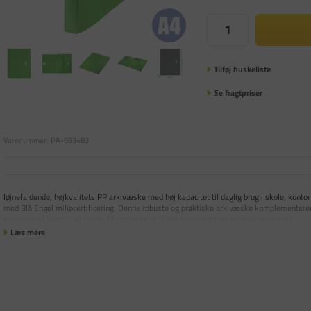
Tilføj huskeliste
Se fragtpriser
Varenummer:
PA-693483
Iøjnefaldende, højkvalitets PP arkivæske med høj kapacitet til daglig brug i skole, kont
med Blå Engel miljøcertificering. Denne robuste og praktiske arkivæske komplementerer 
serien og er lavet til at holde. Moderne og stilfulde kontorartikler, som vil passe ind
Læs mere