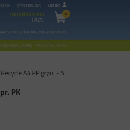
OPRET BRUGER
LOG IND
DSBREV
INDKØBSKURV
0
I ALT:
GRATIS LEVERING FRA 99
9,- (799,- EKSKL. MOMS)
PRISER EKSKL. MOMS
|
PRISER INKL. MOMS
 Recycle A4 PP grøn - 5
pr. PK