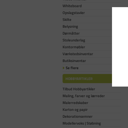
Whiteboard
Opslagstavler
Skilte
Belysning
Dørmåtter
Stoleunderlag
Kontormøbler
Værkstedsinventar
Butiksinventar
Se flere
HOBBYARTIKLER
Tilbud Hobbyartikler
Maling, farver og lærreder
Malerredskaber
Karton og papir
Dekorationsemner
Modellervoks | Støbning