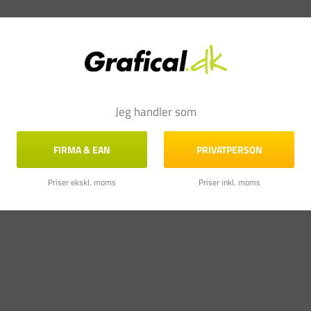
Jeg handler som
FIRMA & EAN
PRIVATPERSON
Priser ekskl. moms
Priser inkl. moms