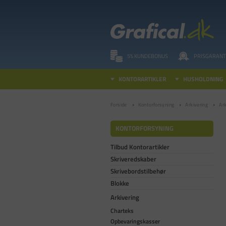
5% KUNDEBONUS
PRISGARANT
KONTORARTIKLER
HUSHOLDNING
Forside
Kontorforsyning
Arkivering
Ar
KONTORFORSYNING
Tilbud Kontorartikler
Skriveredskaber
Skrivebordstilbehør
Blokke
Arkivering
Charteks
Opbevaringskasser