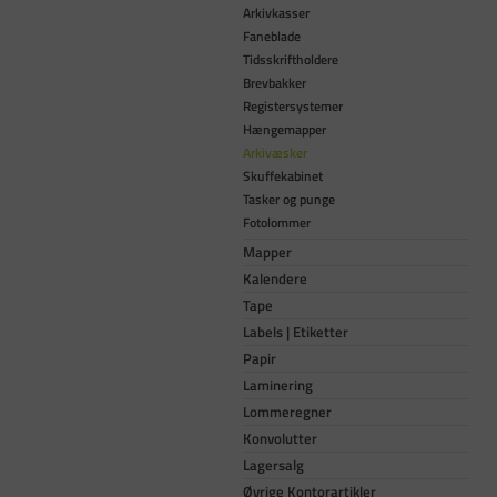
Arkivkasser
Faneblade
Tidsskriftholdere
Brevbakker
Registersystemer
Hængemapper
Arkivæsker
Skuffekabinet
Tasker og punge
Fotolommer
Mapper
Kalendere
Tape
Labels | Etiketter
Papir
Laminering
Lommeregner
Konvolutter
Lagersalg
Øvrige Kontorartikler