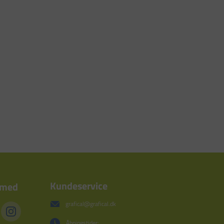
Kundeservice
 med
grafical@grafical.dk
Åbningstider: