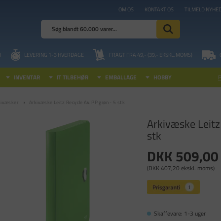
OM OS
KONTAKT OS
TILMELD NYHE
I
LEVERING 1-3 HVERDAGE
FRAGT FRA 49,- (39,- EKSKL. MOMS)
INVENTAR
IT TILBEHØR
EMBALLAGE
HOBBY
kivæsker
Arkivæske Leitz Recycle A4 PP grøn - 5 stk
Arkivæske Leitz
stk
DKK 509,00
(DKK 407,20 ekskl. moms)
Skaffevare: 1-3 uger