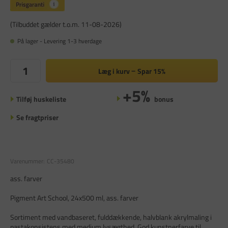
(Tilbuddet gælder t.o.m. 11-08-2026)
På lager - Levering 1-3 hverdage
Læg i kurv
Spar
15%
+5%
Tilføj huskeliste
bonus
Se fragtpriser
Varenummer:
CC-35480
ass. farver
Pigment Art School, 24x500 ml, ass. farver
Sortiment med vandbaseret, fulddækkende, halvblank akrylmaling i
pastakonsistens med medium lysægthed. God kunstnerfarve til