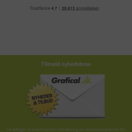
Tilmeld nyhedsbrev
Så deltager du hvert kvartal i lodtrækning om eksklusive præmier fra