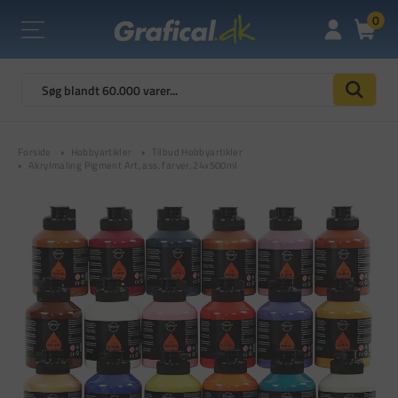
0
Forside
Hobbyartikler
Tilbud Hobbyartikler
Akrylmaling Pigment Art, ass. farver, 24x500ml