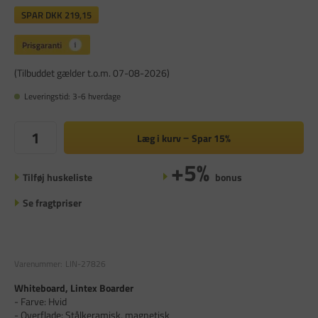
SPAR
DKK 219,15
(Tilbuddet gælder t.o.m. 07-08-2026)
Leveringstid: 3-6 hverdage
Læg i kurv
Spar
15%
+5%
Tilføj huskeliste
bonus
Se fragtpriser
Varenummer:
LIN-27826
Whiteboard, Lintex Boarder
- Farve: Hvid
- Overflade: Stålkeramisk, magnetisk