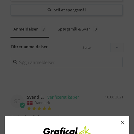
Stil et spørgsmål
Anmeldelser
Spørgsmål & Svar
Filtrer anmeldelser
Svend E.
10.06.2021
SE
Danmark
God pris på denne tavle
God kvalitet. Kun til fredshed.
Whiteboard - Lintex Boarder med aluminiumsramme 100 x 120