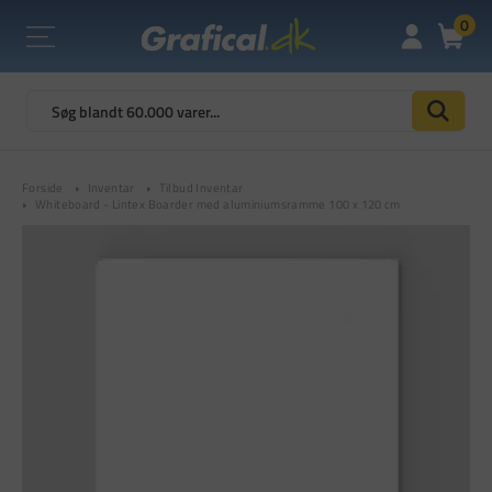
0
Forside
Inventar
Tilbud Inventar
Whiteboard - Lintex Boarder med aluminiumsramme 100 x 120 cm