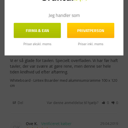
cm
Jeg handler som
Del
Var denne anmeldelse til hjælp?
0
0
FIRMA & EAN
PRIVATPERSON
Maj C.
05.03.2020
Priser ekskl. moms
Priser inkl. moms
MC
Vi er så glade for tavlen. Specielt overfladen. Vi har før haft 
tavler, der var svære at gøre rene, men denne ser hele 
tiden kridhvid ud efter aftørring.
Whiteboard - Lintex Boarder med aluminiumsramme 100 x 120
cm
Del
Var denne anmeldelse til hjælp?
0
0
Ove K.
29.04.2019
OK