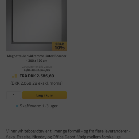
Magnettavle hvid ramme Lintex Boarder
- 200 x 120 cm
Varenummer: LIN-28828
FØR DKK 2.874,00
FRA DKK 2.586,60
(DKK 2.069,28 ekskl. moms)
Læg i kurv
Skaffevare: 1-3 uger
Vi har whiteboardtavler til mange formål - og fra flere leverandører -
f.eks. Esselte, Niceday og Office Depot. Vælg mellem forskellige