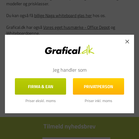
modeller og prisklasser.
Du kan også få
billige Naga whiteboard glas her
hos os.
Grafical.dk har også
Vores eget husmærke - Office Depot
og
Whiteboardpenne
.
Jeg handler som
FIRMA & EAN
PRIVATPERSON
Priser ekskl. moms
Priser inkl. moms
Tilmeld nyhedsbrev