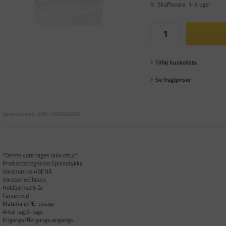
Skaffevare: 1-3 uger
Tilføj huskeliste
Se fragtpriser
Varenummer:
ABN-1000024752
*Denne vare tages ikke retur*
Produktbetegnelse:Spisestykke
Varemærke:ABENA
Vareserie:Classic
Holdbarhed:5 år
Farve:hvid
Materiale:PE, tissue
Antal lag:2-lags
Engangs/flergangs:engangs