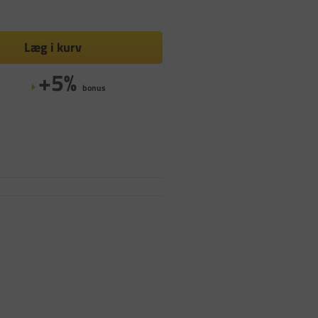
Læg i kurv
+5%
bonus