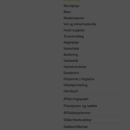
Mundpleje
Bleer
Madameposer
Vat og sikkerhedsnåle
Hotel supplies
Trusseindlæg
Neglepleje
Vaskefade
Barbering
Sæbeskål
Vaskehandsker
Deodorant
Dispenser | Hygiejne
Hårpleje/styling
Håndsprit
Aftørringspapir
Plastposer og sække
Affaldssystemer
Sikkerhedsudstyr
Køkkentilbehør