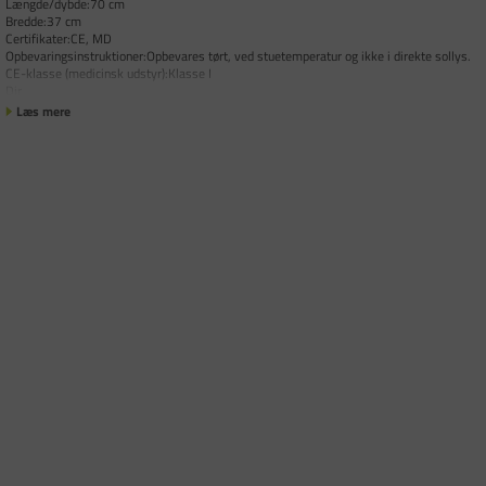
Længde/dybde:70 cm
Bredde:37 cm
Certifikater:CE, MD
Opbevaringsinstruktioner:Opbevares tørt, ved stuetemperatur og ikke i direkte sollys.
CE-klasse (medicinsk udstyr):Klasse I
Dir
Læs mere