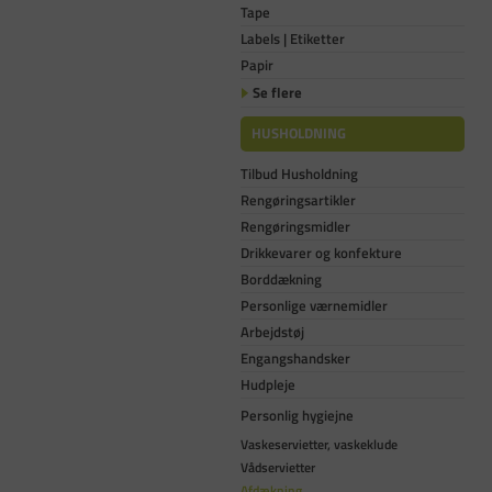
Tape
Labels | Etiketter
Papir
Se flere
HUSHOLDNING
Tilbud Husholdning
Rengøringsartikler
Rengøringsmidler
Drikkevarer og konfekture
Borddækning
Personlige værnemidler
Arbejdstøj
Engangshandsker
Hudpleje
Personlig hygiejne
Vaskeservietter, vaskeklude
Vådservietter
Afdækning