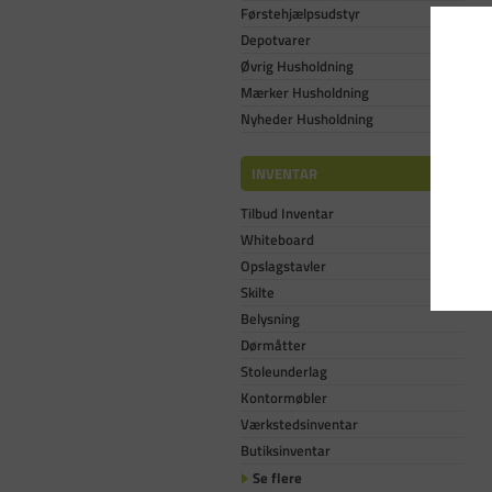
Førstehjælpsudstyr
Depotvarer
Øvrig Husholdning
Mærker Husholdning
Nyheder Husholdning
INVENTAR
Tilbud Inventar
Whiteboard
Opslagstavler
Skilte
Belysning
Dørmåtter
Stoleunderlag
Kontormøbler
Værkstedsinventar
Butiksinventar
Se flere