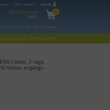
OPRET BRUGER
LOG IND
DSBREV
INDKØBSKURV
0
I ALT:
GRATIS LEVERING FRA 99
9,- (799,- EKSKL. MOMS)
PRISER EKSKL. MOMS
|
PRISER INKL. MOMS
ENA Classic, 2-lags,
PE/tissue, engangs -