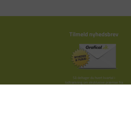
Tilmeld nyhedsbrev
Så deltager du hvert kvartal i
lodtrækning om eksklusive præmier fra
Kay Bojesen, By Lassen o.lign.
TILMELD HER