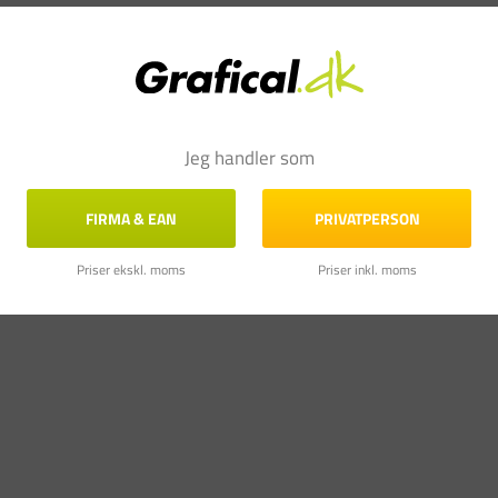
Jeg handler som
FIRMA & EAN
PRIVATPERSON
Priser ekskl. moms
Priser inkl. moms