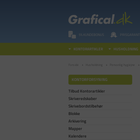
5% KUNDEBONUS
PRISGARANT
KONTORARTIKLER
HUSHOLDNING
Forside
Husholdning
Personlig hygiejne
KONTORFORSYNING
Tilbud Kontorartikler
Skriveredskaber
Skrivebordstilbehør
Blokke
Arkivering
Mapper
Kalendere