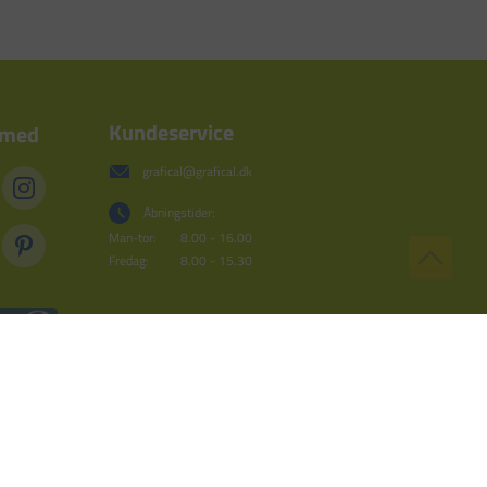
Kundeservice
 med
grafical@grafical.dk
Åbningstider:
Man-tor:
8.00 - 16.00
Fredag:
8.00 - 15.30