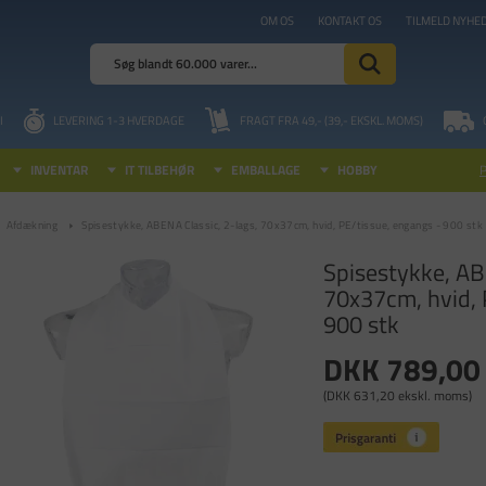
OM OS
KONTAKT OS
TILMELD NYHE
I
LEVERING 1-3 HVERDAGE
FRAGT FRA 49,- (39,- EKSKL. MOMS)
INVENTAR
IT TILBEHØR
EMBALLAGE
HOBBY
Afdækning
Spisestykke, ABENA Classic, 2-lags, 70x37cm, hvid, PE/tissue, engangs - 900 stk
Spisestykke, AB
70x37cm, hvid, 
900 stk
DKK 789,00
(DKK 631,20 ekskl. moms)