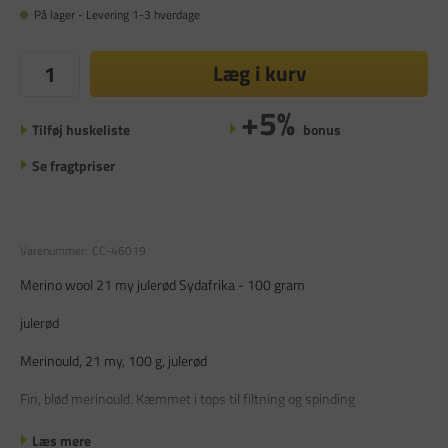
På lager - Levering 1-3 hverdage
Læg i kurv
+5%
Tilføj huskeliste
bonus
Se fragtpriser
Varenummer:
CC-46019
Merino wool 21 my julerød Sydafrika - 100 gram
julerød
Merinould, 21 my, 100 g, julerød
Fin, blød merinould. Kæmmet i tops til filtning og spinding
Læs mere