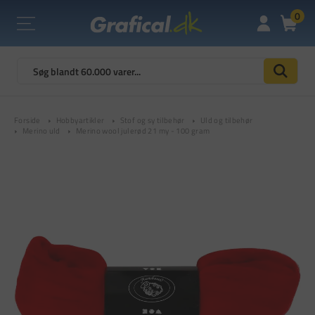
0
Forside
Hobbyartikler
Stof og sy tilbehør
Uld og tilbehør
Merino uld
Merino wool julerød 21 my - 100 gram