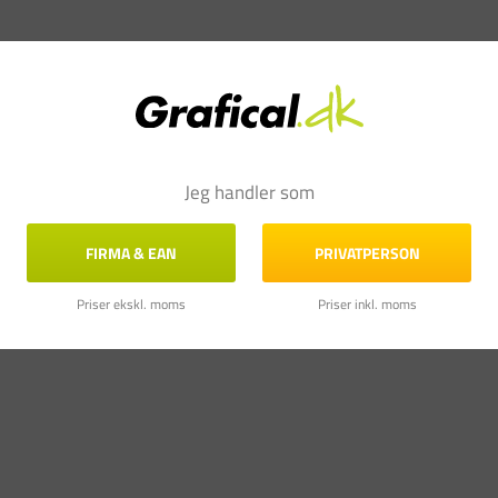
Jeg handler som
FIRMA & EAN
PRIVATPERSON
Priser ekskl. moms
Priser inkl. moms