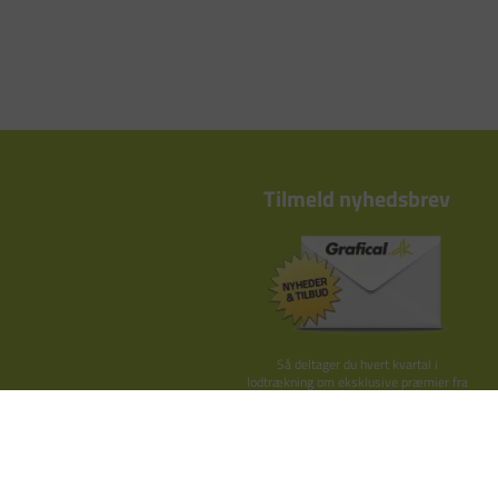
Tilmeld nyhedsbrev
Så deltager du hvert kvartal i
lodtrækning om eksklusive præmier fra
Kay Bojesen, By Lassen o.lign.
TILMELD HER