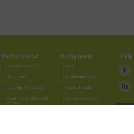
Derfor Grafical
Hurtig hjælp
Følg
God kundeservice
FAQ
Prisgaranti
Handelsbetingelser
Levering 1-3 hverdage
Om Grafical.dk
Fragt fra 49,- (39,- ekskl.
Cookie-præferencer
moms)
Privatlivspolitik
5% kundebonus
Fortrydelsesformular
Derfor Grafical
Log ind