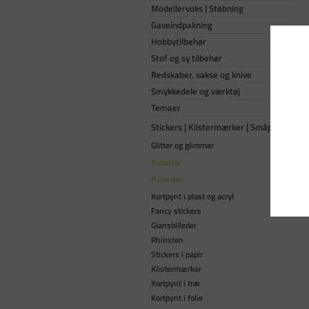
Modellervoks | Støbning
Gaveindpakning
Hobbytilbehør
Stof og sy tilbehør
Redskaber, sakse og knive
Smykkedele og værktøj
Temaer
Stickers | Klistermærker | Småpynt
Glitter og glimmer
Palietter
Pailletter
Kortpynt i plast og acryl
Fancy stickers
Glansbilleder
Rhinsten
Stickers i papir
Klistermærker
Kortpynt i træ
Kortpynt i folie