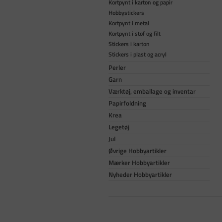
Kortpynt i karton og papir
Hobbystickers
Kortpynt i metal
Kortpynt i stof og filt
Stickers i karton
Stickers i plast og acryl
Perler
Garn
Værktøj, emballage og inventar
Papirfoldning
Krea
Legetøj
Jul
Øvrige Hobbyartikler
Mærker Hobbyartikler
Nyheder Hobbyartikler