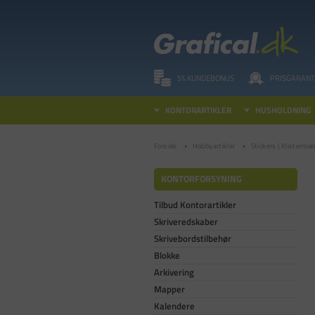
5% KUNDEBONUS
PRISGARANT
KONTORARTIKLER
HUSHOLDNING
Forside
Hobbyartikler
Stickers | Klistermæ
KONTORFORSYNING
Tilbud Kontorartikler
Skriveredskaber
Skrivebordstilbehør
Blokke
Arkivering
Mapper
Kalendere