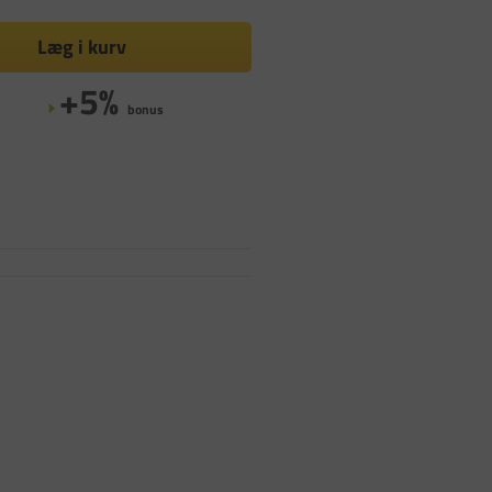
Læg i kurv
+5%
bonus