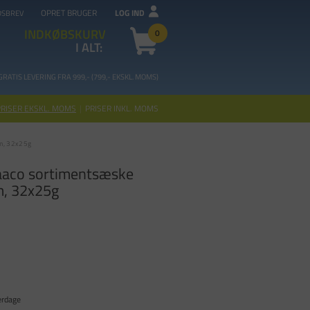
OPRET BRUGER
LOG IND
DSBREV
INDKØBSKURV
0
I ALT:
GRATIS LEVERING FRA 99
9,- (799,- EKSKL. MOMS)
PRISER EKSKL. MOMS
|
PRISER INKL. MOMS
um, 32x25g
 Raaco sortimentsæske
m, 32x25g
erdage