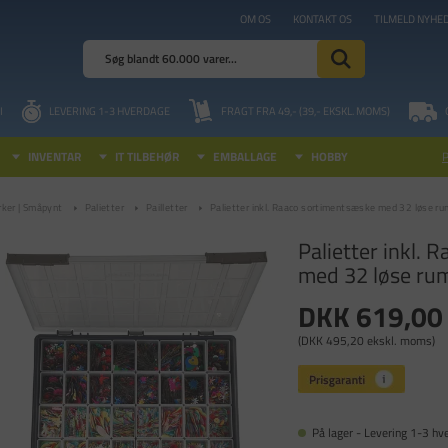
OM OS
KONTAKT OS
TILMELD NYHE
I
LEVERING 1-3 HVERDAGE
FRAGT FRA 49,- (39,- EKSKL. MOMS)
INVENTAR
IT TILBEHØR
EMBALLAGE
HOBBY
rker | Småpynt
Palietter
Pailletter
Palietter inkl. Raaco sortimentsæske med 32 løse r
Palietter inkl.
med 32 løse ru
DKK 619,00
(DKK 495,20 ekskl. moms)
På lager - Levering 1-3 hv