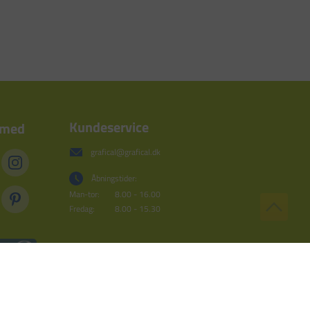
Kundeservice
 med
grafical@grafical.dk
Åbningstider:
Man-tor:
8.00 - 16.00
Fredag:
8.00 - 15.30