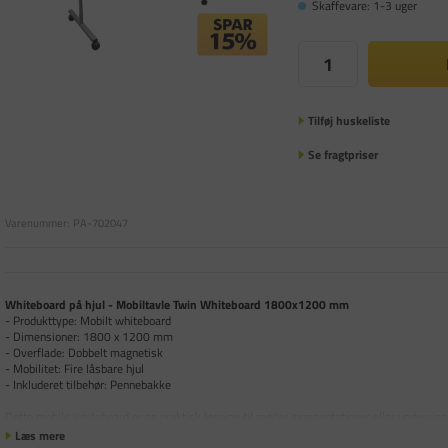
Skaffevare: 1-3 uger
Tilføj huskeliste
Se fragtpriser
Varenummer:
PA-702047
Whiteboard på hjul - Mobiltavle Twin Whiteboard 1800x1200 mm
- Produkttype: Mobilt whiteboard
- Dimensioner: 1800 x 1200 mm
- Overflade: Dobbelt magnetisk
- Mobilitet: Fire låsbare hjul
- Inkluderet tilbehør: Pennebakke
Dette mobile whiteboard er en praktisk løsning til møder, præsentationer eller undervisn
Læs mere