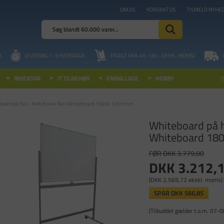
OM OS
KONTAKT OS
TILMELD NYHE
I
LEVERING 1-3 HVERDAGE
FRAGT FRA 49,- (39,- EKSKL. MOMS)
INVENTAR
IT TILBEHØR
EMBALLAGE
HOBBY
board på hjul - Mobiltavle Twin Whiteboard 1800x1200 mm
Whiteboard på h
Whiteboard 18
FØR DKK 3.779,00
DKK 3.212,
(DKK 2.569,72 ekskl. moms)
SPAR
DKK 566,85
(Tilbuddet gælder t.o.m. 07-