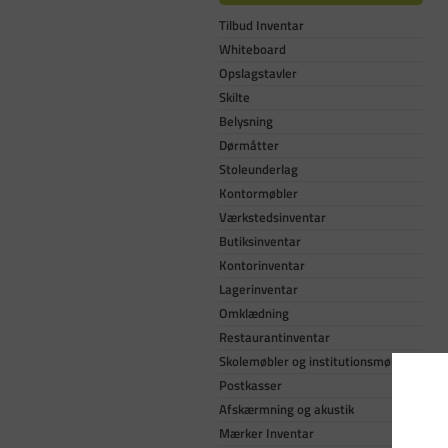
Tilbud Inventar
Whiteboard
Opslagstavler
Skilte
Belysning
Dørmåtter
Stoleunderlag
Kontormøbler
Værkstedsinventar
Butiksinventar
Kontorinventar
Lagerinventar
Omklædning
Restaurantinventar
Skolemøbler og institutionsmøbler
Postkasser
Afskærmning og akustik
Mærker Inventar