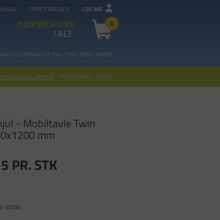
OPRET BRUGER
LOG IND
DSBREV
INDKØBSKURV
0
I ALT:
GRATIS LEVERING FRA 99
9,- (799,- EKSKL. MOMS)
PRISER EKSKL. MOMS
|
PRISER INKL. MOMS
jul - Mobiltavle Twin
00x1200 mm
15
PR. STK
08-2026)