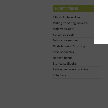
HOBBYARTIKLER
Tilbud Hobbyartikler
Maling, farver og lærreder
Malerredskaber
Karton og papir
Dekorationsemner
Modellervoks | Støbning
Gaveindpakning
Hobbytilbehør
Stof og sy tilbehør
Redskaber, sakse og knive
Se flere