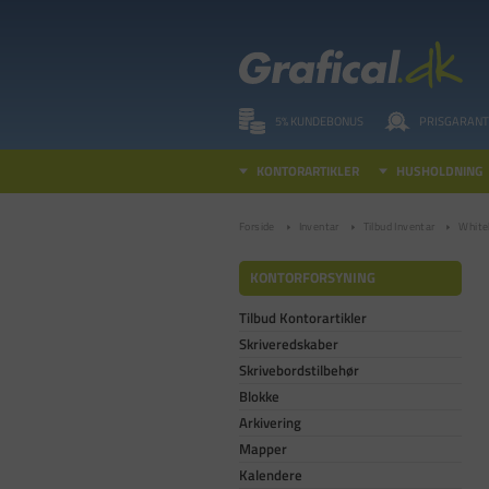
5% KUNDEBONUS
PRISGARANT
KONTORARTIKLER
HUSHOLDNING
Forside
Inventar
Tilbud Inventar
White
KONTORFORSYNING
Tilbud Kontorartikler
Skriveredskaber
Skrivebordstilbehør
Blokke
Arkivering
Mapper
Kalendere