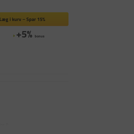
Læg i kurv
Spar
15%
+5%
bonus
ing. D