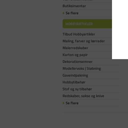
Butiksinventar
Se flere
HOBBYARTIKLER
Tilbud Hobbyartikler
Maling, farver og lærreder
Malerredskaber
Karton og papir
Dekorationsemner
Modellervoks | Støbning
Gaveindpakning
Hobbytilbehør
Stof og sy tilbehør
Redskaber, sakse og knive
Se flere