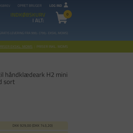
OPRET BRUGER
LOG IND
DSBREV
INDKØBSKURV
0
I ALT:
GRATIS LEVERING FRA 99
9,- (799,- EKSKL. MOMS)
PRISER EKSKL. MOMS
|
PRISER INKL. MOMS
til håndklædeark H2 mini
d sort
DKK 929,00 (DKK 743,20)