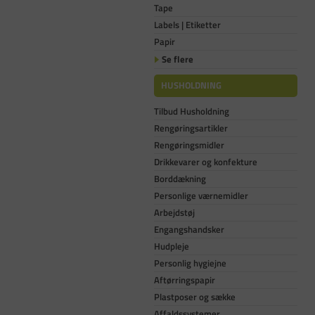
Tape
Labels | Etiketter
Papir
Se flere
HUSHOLDNING
Tilbud Husholdning
Rengøringsartikler
Rengøringsmidler
Drikkevarer og konfekture
Borddækning
Personlige værnemidler
Arbejdstøj
Engangshandsker
Hudpleje
Personlig hygiejne
Aftørringspapir
Plastposer og sække
Affaldssystemer