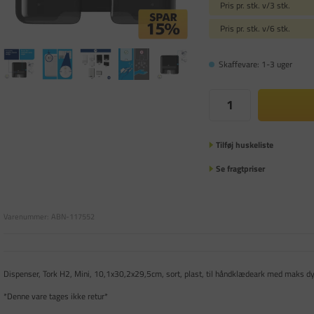
Pris pr. stk. v/3 stk.
Pris pr. stk. v/6 stk.
Skaffevare: 1-3 uger
Tilføj huskeliste
Se fragtpriser
Varenummer:
ABN-117552
Dispenser, Tork H2, Mini, 10,1x30,2x29,5cm, sort, plast, til håndklædeark med maks 
*Denne vare tages ikke retur*