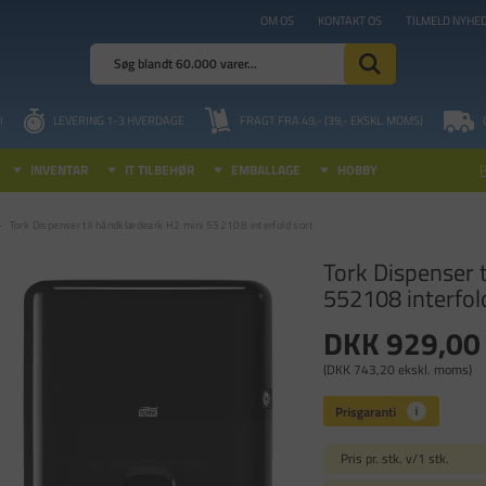
OM OS
KONTAKT OS
TILMELD NYHE
I
LEVERING 1-3 HVERDAGE
FRAGT FRA 49,- (39,- EKSKL. MOMS)
INVENTAR
IT TILBEHØR
EMBALLAGE
HOBBY
Tork Dispenser til håndklædeark H2 mini 552108 interfold sort
Tork Dispenser 
552108 interfol
DKK 929,00
(DKK 743,20 ekskl. moms)
Pris pr. stk. v/1 stk.