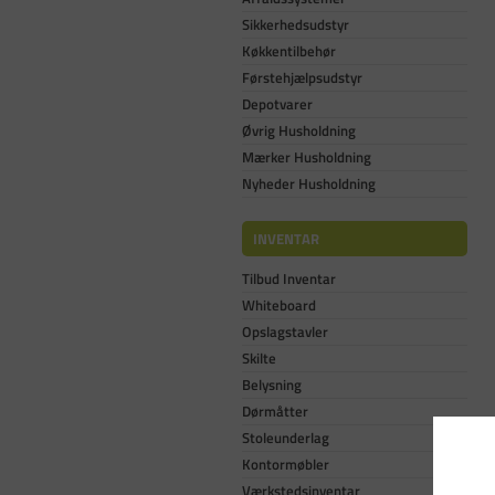
Sikkerhedsudstyr
Køkkentilbehør
Førstehjælpsudstyr
Depotvarer
Øvrig Husholdning
Mærker Husholdning
Nyheder Husholdning
INVENTAR
Tilbud Inventar
Whiteboard
Opslagstavler
Skilte
Belysning
Dørmåtter
Stoleunderlag
Kontormøbler
Værkstedsinventar