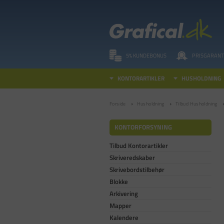
5% KUNDEBONUS
PRISGARANT
KONTORARTIKLER
HUSHOLDNING
Forside
Husholdning
Tilbud Husholdning
KONTORFORSYNING
Tilbud Kontorartikler
Skriveredskaber
Skrivebordstilbehør
Blokke
Arkivering
Mapper
Kalendere