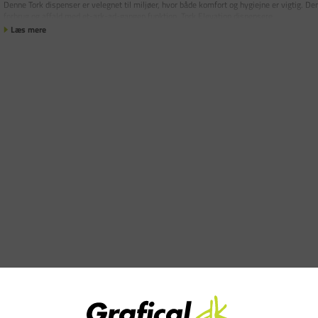
Denne Tork dispenser er velegnet til miljøer, hvor både komfort og hygiejne er vigtig. De
forbrug og affald med et-ark-ad-gangen funktion. Tork Elevation dispensere
Læs mere