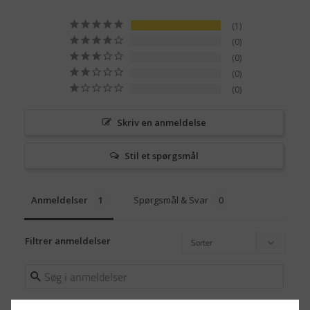
1
0
0
0
0
Skriv en anmeldelse
Stil et spørgsmål
Anmeldelser
Spørgsmål & Svar
Filtrer anmeldelser