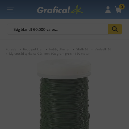
0
Forside
Hobbyartikler
Hobbytilbehør
Ståltråd
Vindseltråd
Myrtetråd tykkelse 0,31 mm 100 gram grøn - 160 meter