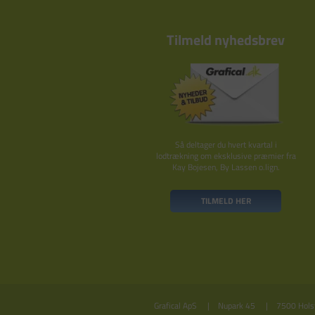
Tilmeld nyhedsbrev
Så deltager du hvert kvartal i
lodtrækning om eksklusive præmier fra
Kay Bojesen, By Lassen o.lign.
TILMELD HER
Grafical ApS
Nupark 45
7500 Hols