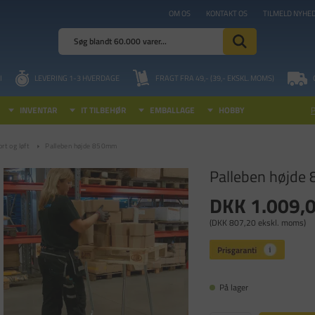
OM OS
KONTAKT OS
TILMELD NYHE
I
LEVERING 1-3 HVERDAGE
FRAGT FRA 49,- (39,- EKSKL. MOMS)
INVENTAR
IT TILBEHØR
EMBALLAGE
HOBBY
rt og løft
Palleben højde 850mm
Palleben højde
DKK 1.009,
(DKK 807,20 ekskl. moms)
På lager