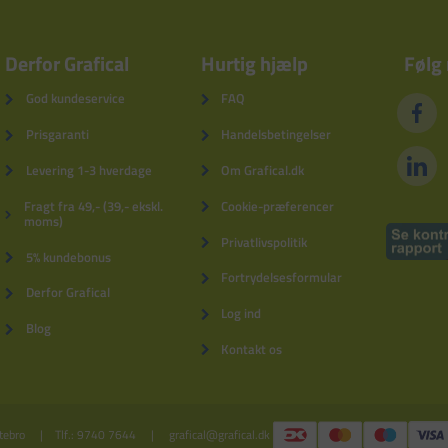
Derfor Grafical
Hurtig hjælp
Følg
God kundeservice
FAQ
Prisgaranti
Handelsbetingelser
Levering 1-3 hverdage
Om Grafical.dk
Fragt fra 49,- (39,- ekskl.
Cookie-præferencer
moms)
Privatlivspolitik
5% kundebonus
Fortrydelsesformular
Derfor Grafical
Log ind
Blog
Kontakt os
tebro
Tlf.: 9740 7644
grafical@grafical.dk