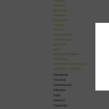
Rullevogn
Plukvogne
Sækkevogne
Palleløfter
Arbejdskurve
Ladvogne
Stablere
Forlængergafler
Transportvogne
Løfteborde
Saxlift
Sækkevogn til trapper
Cykelstativer
Tøndeløftere og tøndevogne
Saltspredere og Vejsalt
Pakkeborde
Sikkerhed
Hyldeforkanter
Stålskabe
Stiger
Pallebure
Trappestige