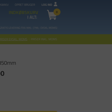
OPRET BRUGER
LOG IND
DSBREV
INDKØBSKURV
0
I ALT:
GRATIS LEVERING FRA 99
9,- (799,- EKSKL. MOMS)
PRISER EKSKL. MOMS
|
PRISER INKL. MOMS
 850mm
00