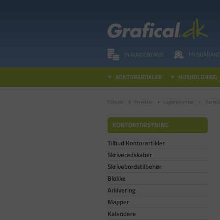
5% KUNDEBONUS
PRISGARANT
KONTORARTIKLER
HUSHOLDNING
Forside
Inventar
Lagerinventar
Transpo
KONTORFORSYNING
Tilbud Kontorartikler
Skriveredskaber
Skrivebordstilbehør
Blokke
Arkivering
Mapper
Kalendere