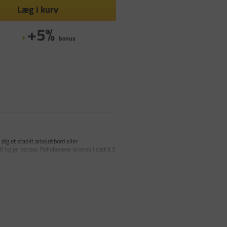
Læg i kurv
+5%
bonus
dig et stabilt arbejdsbord eller
00 kg pr. benpar. Pallebenene leveres i sæt á 2