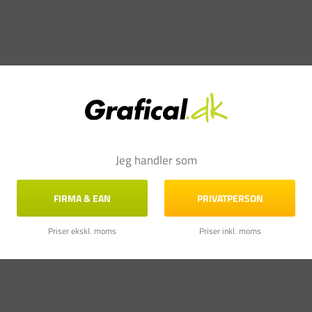
Jeg handler som
FIRMA & EAN
PRIVATPERSON
Priser ekskl. moms
Priser inkl. moms