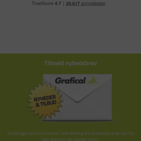
Tilmeld nyhedsbrev
Så deltager du hvert kvartal i lodtrækning om eksklusive præmier fra
Kay Bojesen, By Lassen o.lign.