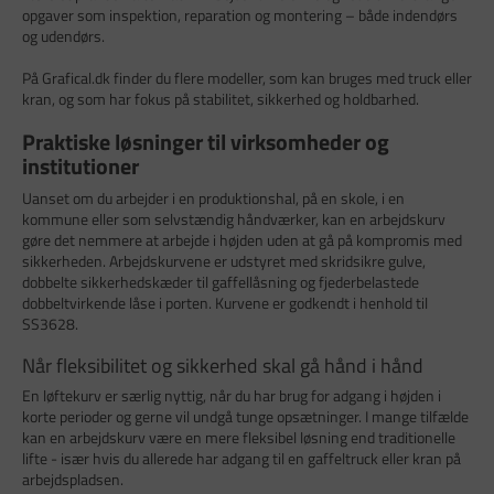
opgaver som inspektion, reparation og montering – både indendørs
og udendørs.
På Grafical.dk finder du flere modeller, som kan bruges med truck eller
kran, og som har fokus på stabilitet, sikkerhed og holdbarhed.
Praktiske løsninger til virksomheder og
institutioner
Uanset om du arbejder i en produktionshal, på en skole, i en
kommune eller som selvstændig håndværker, kan en arbejdskurv
gøre det nemmere at arbejde i højden uden at gå på kompromis med
sikkerheden. Arbejdskurvene er udstyret med skridsikre gulve,
dobbelte sikkerhedskæder til gaffellåsning og fjederbelastede
dobbeltvirkende låse i porten. Kurvene er godkendt i henhold til
SS3628.
Når fleksibilitet og sikkerhed skal gå hånd i hånd
En løftekurv er særlig nyttig, når du har brug for adgang i højden i
korte perioder og gerne vil undgå tunge opsætninger. I mange tilfælde
kan en arbejdskurv være en mere fleksibel løsning end traditionelle
lifte - især hvis du allerede har adgang til en gaffeltruck eller kran på
arbejdspladsen.