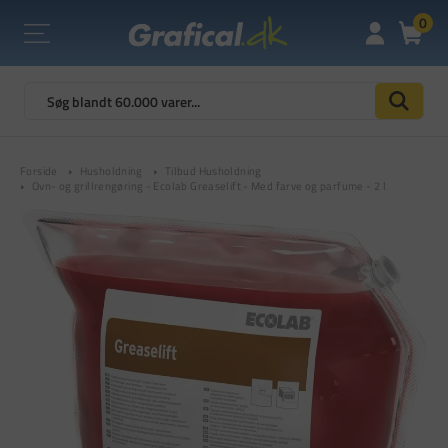
0
Forside
Husholdning
Tilbud Husholdning
Ovn- og grillrengøring - Ecolab Greaselift - Med farve og parfume - 2 l