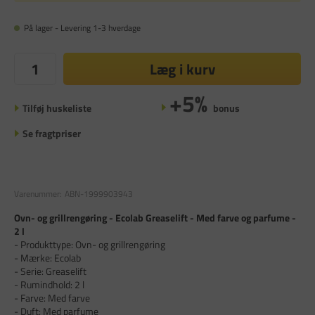
På lager - Levering 1-3 hverdage
Læg i kurv
+5%
Tilføj huskeliste
bonus
Se fragtpriser
Varenummer:
ABN-1999903943
Ovn- og grillrengøring - Ecolab Greaselift - Med farve og parfume -
2 l
- Produkttype: Ovn- og grillrengøring
- Mærke: Ecolab
- Serie: Greaselift
- Rumindhold: 2 l
- Farve: Med farve
- Duft: Med parfume