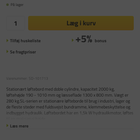
På lager
Læg i kurv
+5%
Tilføj huskeliste
bonus
Se fragtpriser
Varenummer:
SD-101713
Stationært løftebord med doble cylindre, kapacitet 2000 kg,
løftehøjde 190 - 1010 mm og læsseflade 1300 x 800 mm. Vægt er
280 kg.SL-serien er stationære løfteborde til brug i industri, lager og
de fleste steder med fuldsvejst bundramme, klemmebeskyttelse og
indbygget hydraulik. Løftebordet har en 1,5k W hydraulikmotor, løftes
til en maksimal højde
Læs mere