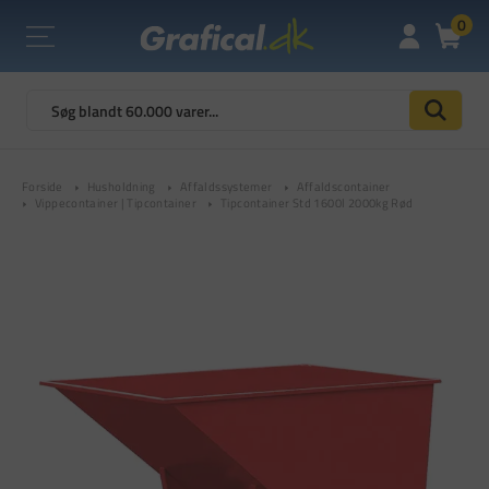
0
Forside
Husholdning
Affaldssystemer
Affaldscontainer
Vippecontainer | Tipcontainer
Tipcontainer Std 1600l 2000kg Rød