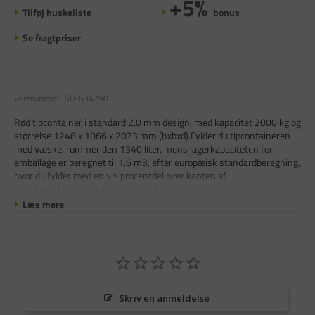
+5%
Tilføj huskeliste
bonus
Se fragtpriser
Varenummer:
SD-634790
Rød tipcontainer i standard 2,0 mm design, med kapacitet 2000 kg og
størrelse 1248 x 1066 x 2073 mm (hxbxd).Fylder du tipcontaineren
med væske, rummer den 1340 liter, mens lagerkapaciteten for
emballage er beregnet til 1,6 m3, efter europæisk standardberegning,
hvor du fylder med en vis procentdel over kanten af ​​
beholderen.Denne tipcontainer er k
Læs mere
Skriv en anmeldelse