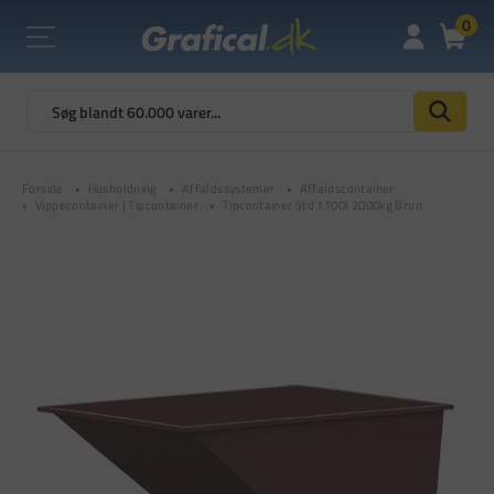
0
Forside
Husholdning
Affaldssystemer
Affaldscontainer
Vippecontainer | Tipcontainer
Tipcontainer Std 1100l 2000kg Brun