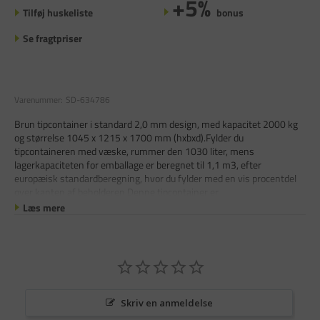
+5%
Tilføj huskeliste
bonus
Se fragtpriser
Varenummer:
SD-634786
Brun tipcontainer i standard 2,0 mm design, med kapacitet 2000 kg
og størrelse 1045 x 1215 x 1700 mm (hxbxd).Fylder du
tipcontaineren med væske, rummer den 1030 liter, mens
lagerkapaciteten for emballage er beregnet til 1,1 m3, efter
europæisk standardberegning, hvor du fylder med en vis procentdel
over kanten af ​​beholderen.Denne tipcontainer er
Læs mere
Skriv en anmeldelse