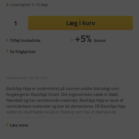
Leveringstid: 5-10 dage
Læg i kurv
+5%
Tilføj huskeliste
bonus
Se fragtpriser
Varenummer:
SD-581497
BackApp Hipp er understelret på samme unikke teknologi som
forgængeren BackApp Smart. Det ergonomiske sæde er blødt,
fleksibelt og har ventilerende materiale. BackApp Hipp er lavet af
recirkulerbare materialer og kan let demonteres. På BackApp Hipp
sidder du med fødderne på en fodring som har et dæmpende
gummimateriale (TPE) på undersiden. Denne fo
Læs mere