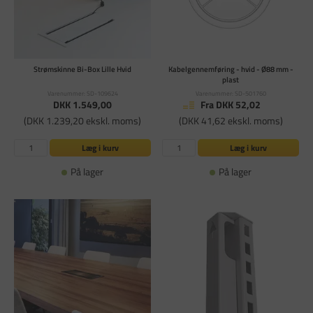
Strømskinne Bi-Box Lille Hvid
Kabelgennemføring - hvid - Ø88 mm -
plast
Varenummer: SD-109624
Varenummer: SD-501760
DKK 1.549,00
Fra DKK 52,02
(DKK 1.239,20 ekskl. moms)
(DKK 41,62 ekskl. moms)
Læg i kurv
Læg i kurv
På lager
På lager