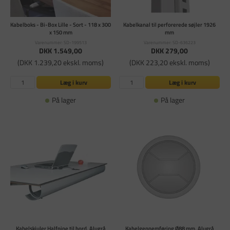
Kabelboks - Bi-Box Lille - Sort - 118 x 300
Kabelkanal til perforerede søjler 1926
x 150 mm
mm
Varenummer: SD-199513
Varenummer: SD-636223
DKK 1.549,00
DKK 279,00
(DKK 1.239,20 ekskl. moms)
(DKK 223,20 ekskl. moms)
Læg i kurv
Læg i kurv
På lager
På lager
Kabelskjuler Halfpipe til bord, Alugrå
Kabelgennemføring Ø88 mm, Alugrå