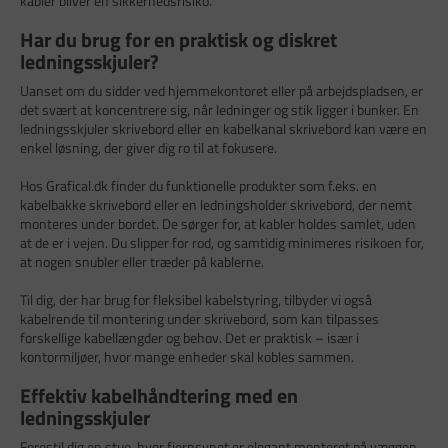
kabler bliver en sikkerhedsrisiko.
Har du brug for en praktisk og diskret
ledningsskjuler?
Uanset om du sidder ved hjemmekontoret eller på arbejdspladsen, er
det svært at koncentrere sig, når ledninger og stik ligger i bunker. En
ledningsskjuler skrivebord eller en kabelkanal skrivebord kan være en
enkel løsning, der giver dig ro til at fokusere.
Hos Grafical.dk finder du funktionelle produkter som f.eks. en
kabelbakke skrivebord eller en ledningsholder skrivebord, der nemt
monteres under bordet. De sørger for, at kabler holdes samlet, uden
at de er i vejen. Du slipper for rod, og samtidig minimeres risikoen for,
at nogen snubler eller træder på kablerne.
Til dig, der har brug for fleksibel kabelstyring, tilbyder vi også
kabelrende til montering under skrivebord, som kan tilpasses
forskellige kabellængder og behov. Det er praktisk – især i
kontormiljøer, hvor mange enheder skal kobles sammen.
Effektiv kabelhåndtering med en
ledningsskjuler
Forestil dig en stue, hvor fjernsynet er elegant monteret på væggen,