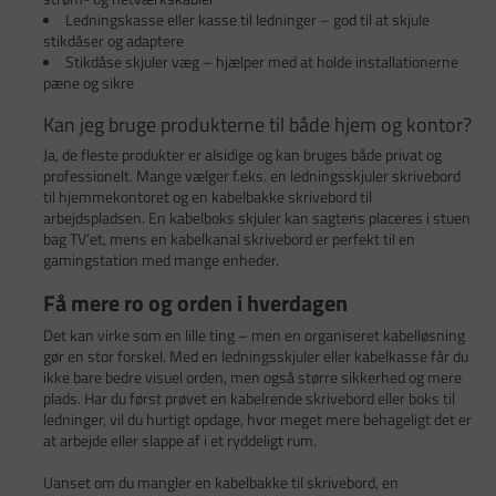
Ledningskasse eller kasse til ledninger – god til at skjule
stikdåser og adaptere
Stikdåse skjuler væg – hjælper med at holde installationerne
pæne og sikre
Kan jeg bruge produkterne til både hjem og kontor?
Ja, de fleste produkter er alsidige og kan bruges både privat og
professionelt. Mange vælger f.eks. en ledningsskjuler skrivebord
til hjemmekontoret og en kabelbakke skrivebord til
arbejdspladsen. En kabelboks skjuler kan sagtens placeres i stuen
bag TV’et, mens en kabelkanal skrivebord er perfekt til en
gamingstation med mange enheder.
Få mere ro og orden i hverdagen
Det kan virke som en lille ting – men en organiseret kabelløsning
gør en stor forskel. Med en ledningsskjuler eller kabelkasse får du
ikke bare bedre visuel orden, men også større sikkerhed og mere
plads. Har du først prøvet en kabelrende skrivebord eller boks til
ledninger, vil du hurtigt opdage, hvor meget mere behageligt det er
at arbejde eller slappe af i et ryddeligt rum.
Uanset om du mangler en kabelbakke til skrivebord, en