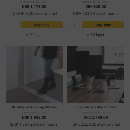
Varenummer: SD-109614
Varenummer: SD-498214
DKK 1.179,00
DKK 629,00
(DKK 943,20 ekskl. moms)
(DKK 503,20 ekskl. moms)
Læg i kurv
Læg i kurv
På lager
På lager
Kabelskjuler Gulv/Væg 2000mm
Strømskinne Bi-Box Stor Sort
Varenummer: SD-109637
Varenummer: SD-109720
DKK 1.959,00
DKK 2.799,00
(DKK 1.567,20 ekskl. moms)
(DKK 2.239,20 ekskl. moms)