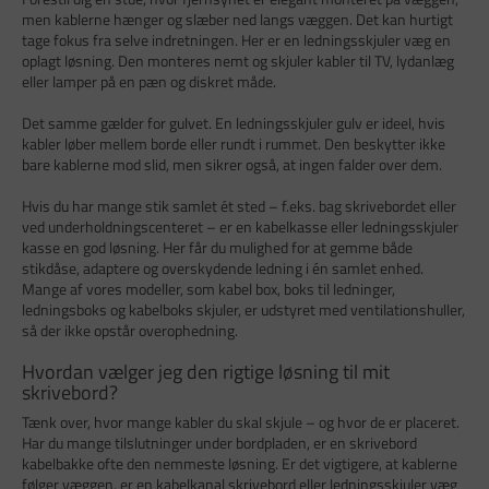
men kablerne hænger og slæber ned langs væggen. Det kan hurtigt
tage fokus fra selve indretningen. Her er en ledningsskjuler væg en
oplagt løsning. Den monteres nemt og skjuler kabler til TV, lydanlæg
eller lamper på en pæn og diskret måde.
Det samme gælder for gulvet. En ledningsskjuler gulv er ideel, hvis
kabler løber mellem borde eller rundt i rummet. Den beskytter ikke
bare kablerne mod slid, men sikrer også, at ingen falder over dem.
Hvis du har mange stik samlet ét sted – f.eks. bag skrivebordet eller
ved underholdningscenteret – er en kabelkasse eller ledningsskjuler
kasse en god løsning. Her får du mulighed for at gemme både
stikdåse, adaptere og overskydende ledning i én samlet enhed.
Mange af vores modeller, som kabel box, boks til ledninger,
ledningsboks og kabelboks skjuler, er udstyret med ventilationshuller,
så der ikke opstår overophedning.
Hvordan vælger jeg den rigtige løsning til mit
skrivebord?
Tænk over, hvor mange kabler du skal skjule – og hvor de er placeret.
Har du mange tilslutninger under bordpladen, er en skrivebord
kabelbakke ofte den nemmeste løsning. Er det vigtigere, at kablerne
følger væggen, er en kabelkanal skrivebord eller ledningsskjuler væg