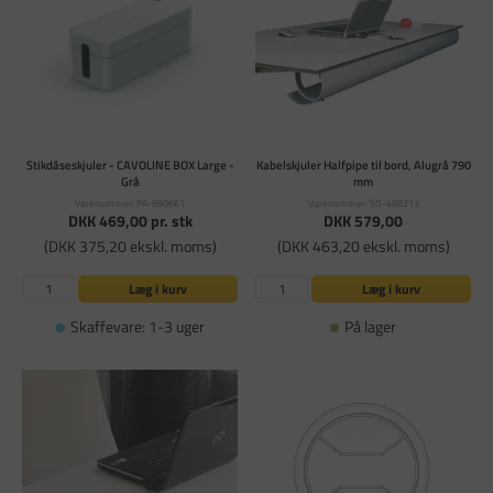
Stikdåseskjuler - CAVOLINE BOX Large -
Kabelskjuler Halfpipe til bord, Alugrå 790
Grå
mm
Varenummer: PA-690661
Varenummer: SD-498213
DKK 469,00
pr. stk
DKK 579,00
(DKK 375,20 ekskl. moms)
(DKK 463,20 ekskl. moms)
Læg i kurv
Læg i kurv
Skaffevare: 1-3 uger
På lager