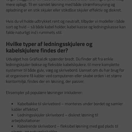
mere oplagt. Til en samlet løsning med både strømforsyning og
opladning er en stik skjuler eller stikdåse skjuler effektiv og diskret.
Hvis du vil holde udtrykket rent og neutralt, tilbyder vi modeller i både
sort og hvid – så både kabel holder, kabel kasse og ledningskasse kan
falde naturligt ind i rummets stil.
Hvilke typer af ledningsskjulere og
kabelskjulere findes der?
Udvalget hos Grafical.dk spænder bredt. Du finder alt fra enkle
ledningskjuler-bokse og fleksible kabelskjulere, til mere komplette
systemer til både gulv, væg og skrivebord. Uanset om du har brug for
at organisere få kabler ved computeren eller skabe orden i et større
kontormiljø, findes der en løsning, der passer.
Eksempler på populære løsninger inkluderer:
Kabelbakke til skrivebord – monteres under bordet og samler
kabler effektivt
Ledningsskjuler skrivebord – diskret løsning til
arbejdsstationer
Kabelrende skrivebord – fleksibel løsning med god plads til
strøm- og netværkskabler