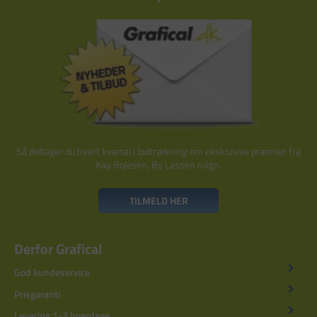
Så deltager du hvert kvartal i lodtrækning om eksklusive præmier fra
Kay Bojesen, By Lassen o.lign.
TILMELD HER
Derfor Grafical
God kundeservice
Prisgaranti
Levering 1-3 hverdage