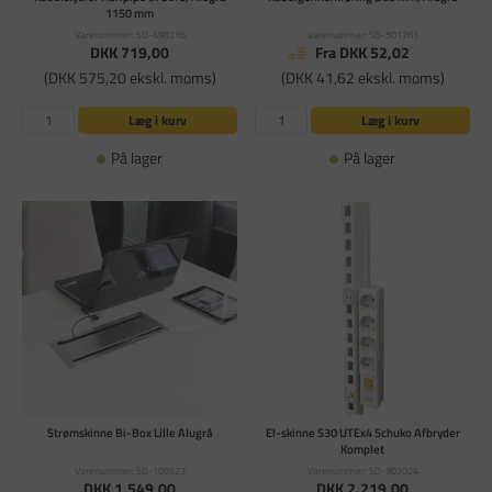
1150 mm
Varenummer: SD-498216
Varenummer: SD-501761
DKK 719,00
Fra DKK 52,02
(DKK 575,20 ekskl. moms)
(DKK 41,62 ekskl. moms)
Læg i kurv
Læg i kurv
På lager
På lager
Strømskinne Bi-Box Lille Alugrå
El-skinne S30 UTEx4 Schuko Afbryder
Komplet
Varenummer: SD-109623
Varenummer: SD-302024
DKK 1.549,00
DKK 2.219,00