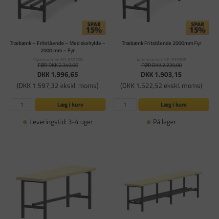
Træbænk – Fritstående – Med skohylde –
Træbænk Fritstående 2000mm Fyr
2000 mm – Fyr
Varenummer: SD-639308
Varenummer: SD-639305
FØR DKK 2.349,00
FØR DKK 2.239,00
DKK 1.996,65
DKK 1.903,15
(DKK 1.597,32 ekskl. moms)
(DKK 1.522,52 ekskl. moms)
Læg i kurv
Læg i kurv
Leveringstid: 3-4 uger
På lager