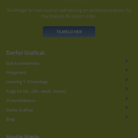
Så deltager du hvert kvartal i lodtrækning om eksklusive præmier fra
Kay Bojesen, By Lassen o.lign.
TILMELD HER
Derfor Grafical
God kundeservice
Prisgaranti
Levering 1-3 hverdage
Fragt fra 49,- (39,- ekskl. moms)
5% kundebonus
Derfor Grafical
Blog
Hurtig hjælp