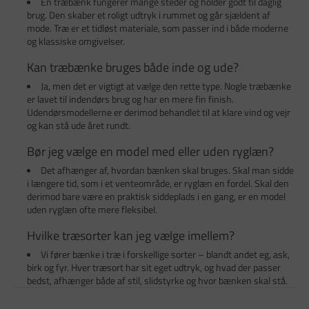
En træbænk fungerer mange steder og holder godt til daglig
brug. Den skaber et roligt udtryk i rummet og går sjældent af
mode. Træ er et tidløst materiale, som passer ind i både moderne
og klassiske omgivelser.
Kan træbænke bruges både inde og ude?
Ja, men det er vigtigt at vælge den rette type. Nogle træbænke
er lavet til indendørs brug og har en mere fin finish.
Udendørsmodellerne er derimod behandlet til at klare vind og vejr
og kan stå ude året rundt.
Bør jeg vælge en model med eller uden ryglæn?
Det afhænger af, hvordan bænken skal bruges. Skal man sidde
i længere tid, som i et venteområde, er ryglæn en fordel. Skal den
derimod bare være en praktisk siddeplads i en gang, er en model
uden ryglæn ofte mere fleksibel.
Hvilke træsorter kan jeg vælge imellem?
Vi fører bænke i træ i forskellige sorter – blandt andet eg, ask,
birk og fyr. Hver træsort har sit eget udtryk, og hvad der passer
bedst, afhænger både af stil, slidstyrke og hvor bænken skal stå.