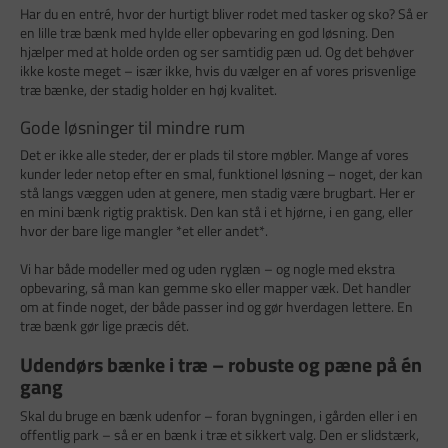
Har du en entré, hvor der hurtigt bliver rodet med tasker og sko? Så er
en lille træ bænk med hylde eller opbevaring en god løsning. Den
hjælper med at holde orden og ser samtidig pæn ud. Og det behøver
ikke koste meget – især ikke, hvis du vælger en af vores prisvenlige
træ bænke, der stadig holder en høj kvalitet.
Gode løsninger til mindre rum
Det er ikke alle steder, der er plads til store møbler. Mange af vores
kunder leder netop efter en smal, funktionel løsning – noget, der kan
stå langs væggen uden at genere, men stadig være brugbart. Her er
en mini bænk rigtig praktisk. Den kan stå i et hjørne, i en gang, eller
hvor der bare lige mangler *et eller andet*.
Vi har både modeller med og uden ryglæn – og nogle med ekstra
opbevaring, så man kan gemme sko eller mapper væk. Det handler
om at finde noget, der både passer ind og gør hverdagen lettere. En
træ bænk gør lige præcis dét.
Udendørs bænke i træ – robuste og pæne på én
gang
Skal du bruge en bænk udenfor – foran bygningen, i gården eller i en
offentlig park – så er en bænk i træ et sikkert valg. Den er slidstærk,