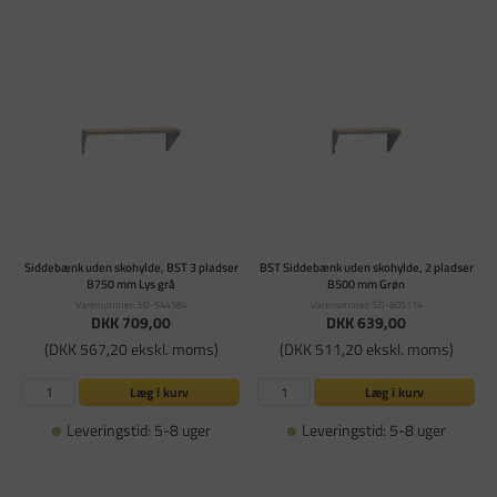
Siddebænk uden skohylde, BST 3 pladser
BST Siddebænk uden skohylde, 2 pladser
B750 mm Lys grå
B500 mm Grøn
Varenummer: SD-544584
Varenummer: SD-605114
DKK 709,00
DKK 639,00
(DKK 567,20 ekskl. moms)
(DKK 511,20 ekskl. moms)
Læg i kurv
Læg i kurv
Leveringstid: 5-8 uger
Leveringstid: 5-8 uger