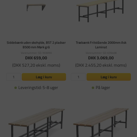
Siddebænk uden skohylde, BST 2 pladser
Træbænk Fritstående 2000mm Ask
B500 mm Mørk grå
Laminat
Varenummer: SD-593059
Varenummer: SD-639468
DKK 659,00
DKK 3.069,00
(DKK 527,20 ekskl. moms)
(DKK 2.455,20 ekskl. moms)
Læg i kurv
Læg i kurv
Leveringstid: 5-8 uger
På lager