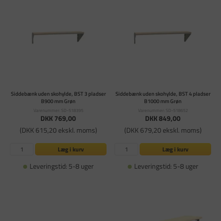
Siddebænk uden skohylde, BST 3 pladser
Siddebænk uden skohylde, BST 4 pladser
B900 mm Grøn
B1000 mm Grøn
Varenummer: SD-518395
Varenummer: SD-518652
DKK 769,00
DKK 849,00
(DKK 615,20 ekskl. moms)
(DKK 679,20 ekskl. moms)
Læg i kurv
Læg i kurv
Leveringstid: 5-8 uger
Leveringstid: 5-8 uger