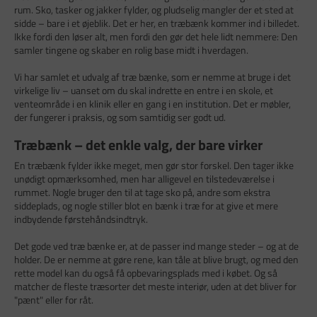
rum. Sko, tasker og jakker fylder, og pludselig mangler der et sted at
sidde – bare i et øjeblik. Det er her, en træbænk kommer ind i billedet.
Ikke fordi den løser alt, men fordi den gør det hele lidt nemmere: Den
samler tingene og skaber en rolig base midt i hverdagen.
Vi har samlet et udvalg af træ bænke, som er nemme at bruge i det
virkelige liv – uanset om du skal indrette en entre i en skole, et
venteområde i en klinik eller en gang i en institution. Det er møbler,
der fungerer i praksis, og som samtidig ser godt ud.
Træbænk – det enkle valg, der bare virker
En træbænk fylder ikke meget, men gør stor forskel. Den tager ikke
unødigt opmærksomhed, men har alligevel en tilstedeværelse i
rummet. Nogle bruger den til at tage sko på, andre som ekstra
siddeplads, og nogle stiller blot en bænk i træ for at give et mere
indbydende førstehåndsindtryk.
Det gode ved træ bænke er, at de passer ind mange steder – og at de
holder. De er nemme at gøre rene, kan tåle at blive brugt, og med den
rette model kan du også få opbevaringsplads med i købet. Og så
matcher de fleste træsorter det meste interiør, uden at det bliver for
"pænt" eller for råt.