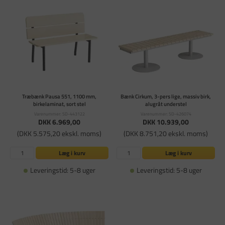
Træbænk Pausa 551, 1100 mm,
Bænk Cirkum, 3-pers lige, massiv birk,
birkelaminat, sort stel
alugråt understel
Varenummer: SD-443122
Varenummer: SD-426074
DKK 6.969,00
DKK 10.939,00
(DKK 5.575,20 ekskl. moms)
(DKK 8.751,20 ekskl. moms)
Læg i kurv
Læg i kurv
Leveringstid: 5-8 uger
Leveringstid: 5-8 uger