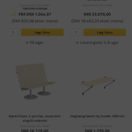
Varenummer: SD-639301
Varenummer: SD-425364
FØR DKK 1.259,00
FRA DKK 1.044,97
DKK 23.079,00
(DKK 835,98 ekskl. moms)
(DKK 18.463,20 ekskl. moms)
Læg i kurv
Læg i kurv
På lager
Leveringstid: 5-8 uger
Bænk Cirkum, 2-pers høj, massiv birk,
Væghængt bænk i fyr, bredde 1000 mm
alugråt understel
Varenummer: SD-425287
Varenummer: SD-522624
DKK 16.119,00
DKK 1.259,00