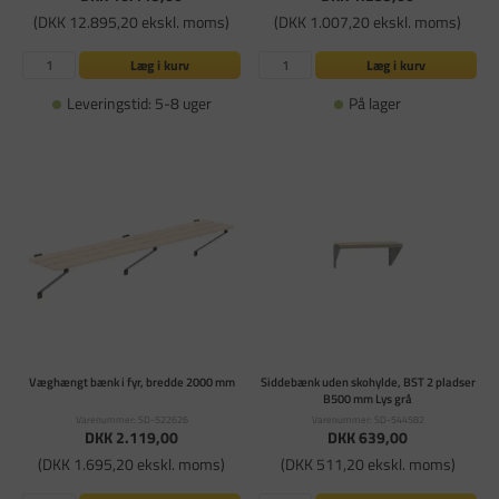
(DKK 12.895,20 ekskl. moms)
(DKK 1.007,20 ekskl. moms)
Læg i kurv
Læg i kurv
Leveringstid: 5-8 uger
På lager
Væghængt bænk i fyr, bredde 2000 mm
Siddebænk uden skohylde, BST 2 pladser
B500 mm Lys grå
Varenummer: SD-522626
Varenummer: SD-544582
DKK 2.119,00
DKK 639,00
(DKK 1.695,20 ekskl. moms)
(DKK 511,20 ekskl. moms)