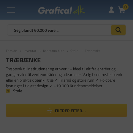
0
Forside
Inventar
Kontormøbler
Stole
Træbænke
TRÆBÆNKE
Træbænk til institutioner og erhverv – ideel til alt fra entréer og
gangarealer til venteområder og udearealer. Vælg fx en rustik bænk
eller en praktisk bænk i træ ✓ Til små og store rum ✓ Holdbare
løsninger i tidløst design ✓ +19.000 Kundeanmeldelser
Stole
FILTRER EFTER...