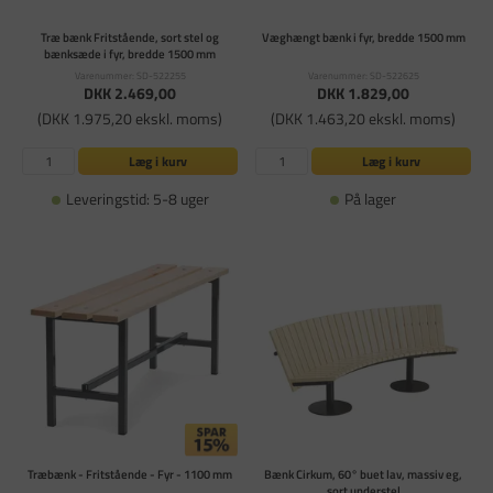
Træ bænk Fritstående, sort stel og
Væghængt bænk i fyr, bredde 1500 mm
bænksæde i fyr, bredde 1500 mm
Varenummer: SD-522255
Varenummer: SD-522625
DKK 2.469,00
DKK 1.829,00
(DKK 1.975,20 ekskl. moms)
(DKK 1.463,20 ekskl. moms)
Læg i kurv
Læg i kurv
Leveringstid: 5-8 uger
På lager
Træbænk - Fritstående - Fyr - 1100 mm
Bænk Cirkum, 60° buet lav, massiv eg,
sort understel