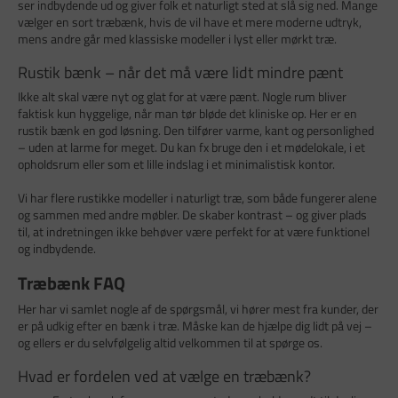
ser indbydende ud og giver folk et naturligt sted at slå sig ned. Mange
vælger en sort træbænk, hvis de vil have et mere moderne udtryk,
mens andre går med klassiske modeller i lyst eller mørkt træ.
Rustik bænk – når det må være lidt mindre pænt
Ikke alt skal være nyt og glat for at være pænt. Nogle rum bliver
faktisk kun hyggelige, når man tør bløde det kliniske op. Her er en
rustik bænk en god løsning. Den tilfører varme, kant og personlighed
– uden at larme for meget. Du kan fx bruge den i et mødelokale, i et
opholdsrum eller som et lille indslag i et minimalistisk kontor.
Vi har flere rustikke modeller i naturligt træ, som både fungerer alene
og sammen med andre møbler. De skaber kontrast – og giver plads
til, at indretningen ikke behøver være perfekt for at være funktionel
og indbydende.
Træbænk FAQ
Her har vi samlet nogle af de spørgsmål, vi hører mest fra kunder, der
er på udkig efter en bænk i træ. Måske kan de hjælpe dig lidt på vej –
og ellers er du selvfølgelig altid velkommen til at spørge os.
Hvad er fordelen ved at vælge en træbænk?