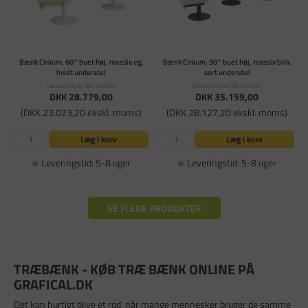
Bænk Cirkum, 60° buet høj, massiv eg,
Bænk Cirkum, 90° buet høj, massiv birk,
hvidt understel
sort understel
Varenummer: SD-425401
Varenummer: SD-425441
DKK 28.779,00
DKK 35.159,00
(DKK 23.023,20 ekskl. moms)
(DKK 28.127,20 ekskl. moms)
Læg i kurv
Læg i kurv
Leveringstid: 5-8 uger
Leveringstid: 5-8 uger
SE FLERE PRODUKTER
TRÆBÆNK - KØB TRÆ BÆNK ONLINE PÅ
GRAFICAL.DK
Det kan hurtigt blive et rod, når mange mennesker bruger de samme