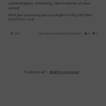
varemodtagelse, embalering, samt kvaliteten af selve 
varene!
Weck glas opbevaringsglas og sylteglas incl låg (742) 580ml
Ø10x10,7cm - 6 stk
Del
Var denne anmeldelse til hjælp?
0
0