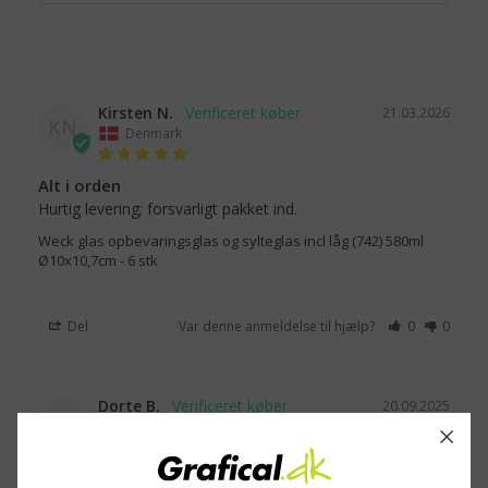
Kirsten N.
21.03.2026
KN
Denmark
Alt i orden
Hurtig levering; forsvarligt pakket ind.
Weck glas opbevaringsglas og sylteglas incl låg (742) 580ml
Ø10x10,7cm - 6 stk
Del
Var denne anmeldelse til hjælp?
0
0
Dorte B.
20.09.2025
DB
Denmark
Opbevaringsplads