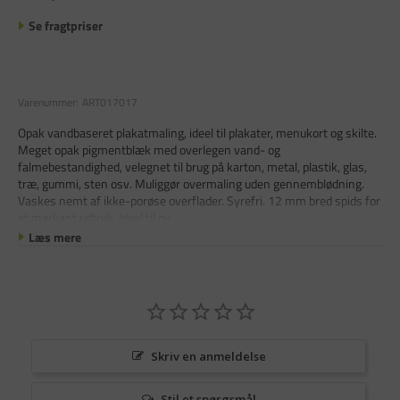
Se fragtpriser
Varenummer:
ART017017
Opak vandbaseret plakatmaling, ideel til plakater, menukort og skilte.
Meget opak pigmentblæk med overlegen vand- og
falmebestandighed, velegnet til brug på karton, metal, plastik, glas,
træ, gummi, sten osv. Muliggør overmaling uden gennemblødning.
Vaskes nemt af ikke-porøse overflader. Syrefri. 12 mm bred spids for
et markant udtryk. Ideel til ov
Læs mere
Skriv en anmeldelse
Stil et spørgsmål