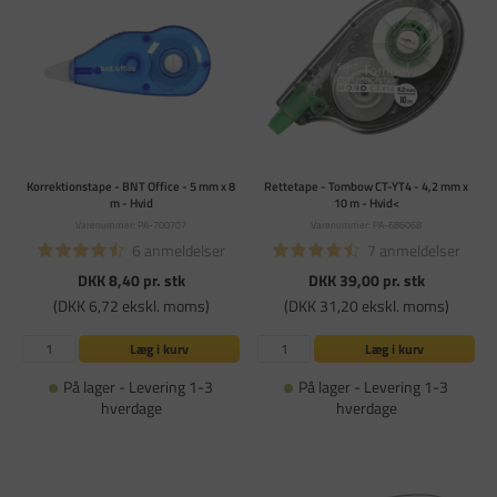
Korrektionstape - BNT Office - 5 mm x 8
Rettetape - Tombow CT-YT4 - 4,2 mm x
m - Hvid
10 m - Hvid<
Varenummer: PA-700707
Varenummer: PA-686068
6 anmeldelser
7 anmeldelser
DKK 8,40
pr. stk
DKK 39,00
pr. stk
(DKK 6,72 ekskl. moms)
(DKK 31,20 ekskl. moms)
Læg i kurv
Læg i kurv
På lager - Levering 1-3
På lager - Levering 1-3
hverdage
hverdage