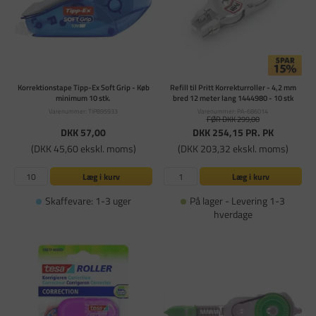
Korrektionstape Tipp-Ex Soft Grip - Køb
Refill til Pritt Korrekturroller - 4,2 mm
minimum 10 stk.
bred 12 meter lang 1444980 - 10 stk
Varenummer: TIP895933
Varenummer: PA-686014
FØR DKK 299,00
DKK 57,00
DKK 254,15
PR. PK
(DKK 45,60 ekskl. moms)
(DKK 203,32 ekskl. moms)
Læg i kurv
Læg i kurv
Skaffevare: 1-3 uger
På lager - Levering 1-3
hverdage