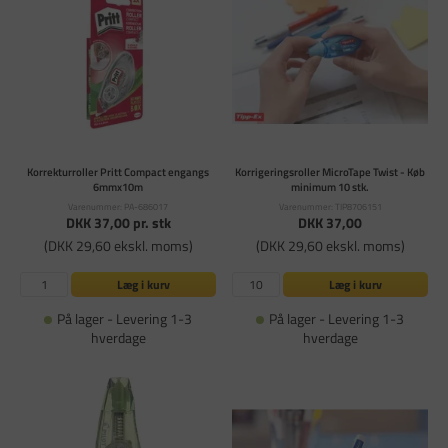
Korrekturroller Pritt Compact engangs
Korrigeringsroller MicroTape Twist - Køb
6mmx10m
minimum 10 stk.
Varenummer: PA-686017
Varenummer: TIP8706151
DKK 37,00
pr. stk
DKK 37,00
(DKK 29,60 ekskl. moms)
(DKK 29,60 ekskl. moms)
Læg i kurv
Læg i kurv
På lager - Levering 1-3
På lager - Levering 1-3
hverdage
hverdage