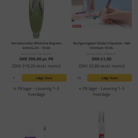
Korrekturroller Whiteline Begreen
Korrigeringspen Shake'n Squeeze - Køb
4mmx4,2m - 10 stk
minimum 10 stk.
Varenummer: PA-694976
Varenummer: TIP802421
DKK 399,00
pr. PK
DKK 41,00
(DKK 319,20 ekskl. moms)
(DKK 32,80 ekskl. moms)
Læg i kurv
Læg i kurv
På lager - Levering 1-3
På lager - Levering 1-3
hverdage
hverdage