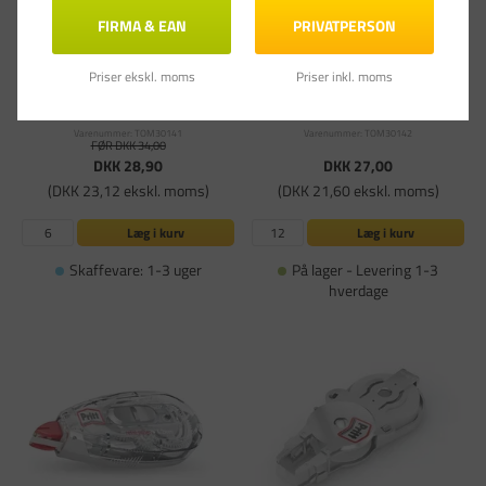
FIRMA & EAN
PRIVATPERSON
Priser ekskl. moms
Priser inkl. moms
Korrektionstape Tombow MONO YSE6
Tombow Korrigeringsroller Tombow
6x12 - Køb minimum 6 stk.
MONO YT 4,2mm 10m - Køb minimum 12
stk.
Varenummer: TOM30141
Varenummer: TOM30142
FØR DKK 34,00
DKK 28,90
DKK 27,00
(DKK 23,12 ekskl. moms)
(DKK 21,60 ekskl. moms)
Læg i kurv
Læg i kurv
Skaffevare: 1-3 uger
På lager - Levering 1-3
hverdage