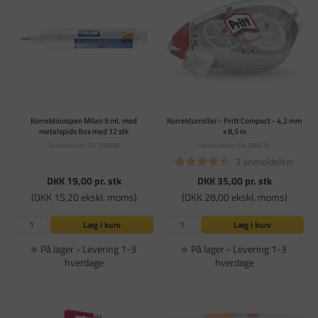
Korrektionspen Milan 5 ml. med
Korrekturroller - Pritt Compact - 4,2 mm
metalspids Box med 12 stk
x 8,5 m
Varenummer: PA-700898
Varenummer: PA-686016
3 anmeldelser
DKK 19,00
pr. stk
DKK 35,00
pr. stk
(DKK 15,20 ekskl. moms)
(DKK 28,00 ekskl. moms)
Læg i kurv
Læg i kurv
På lager - Levering 1-3
På lager - Levering 1-3
hverdage
hverdage