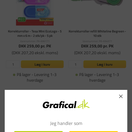
Korrekturroller - Tesa Mini EcoLogo - 5
Korrekturroller refill Whiteline Begreen -
mm x 6 m - 2 stk/pk - 5 pk
10 stk
Varenummer: PA-696171
Varenummer: PA-694977
DKK 259,00
pr. PK
DKK 259,00
pr. PK
(DKK 207,20 ekskl. moms)
(DKK 207,20 ekskl. moms)
Læg i kurv
Læg i kurv
På lager - Levering 1-3
På lager - Levering 1-3
hverdage
hverdage
Jeg handler som