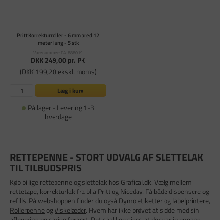
Pritt Korrekturroller - 6 mm bred 12
meter lang - 5 stk
Varenummer: PA-686019
DKK 249,00
pr. PK
(DKK 199,20 ekskl. moms)
Læg i kurv
På lager - Levering 1-3
hverdage
RETTEPENNE - STORT UDVALG AF SLETTELAK
TIL TILBUDSPRIS
Køb billige rettepenne og slettelak hos Grafical.dk. Vælg mellem
rettetape, korrekturlak fra bl.a Pritt og Niceday. Få både dispensere og
refills. På webshoppen finder du også
Dymo etiketter og labelprintere
,
Rollerpenne
og
Viskelæder
. Hvem har ikke prøvet at sidde med sin
aflevering og skrive forkert. Det skal lige siges at der var jo engang