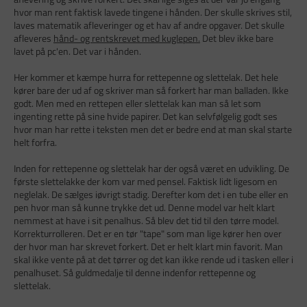
hvor man rent faktisk lavede tingene i hånden. Der skulle skrives stil,
laves matematik afleveringer og et hav af andre opgaver. Det skulle
afleveres
hånd- og rentskrevet med kuglepen.
Det blev ikke bare
lavet på pc'en. Det var i hånden.
Her kommer et kæmpe hurra for rettepenne og slettelak. Det hele
kører bare der ud af og skriver man så forkert har man balladen. Ikke
godt. Men med en rettepen eller slettelak kan man så let som
ingenting rette på sine hvide papirer. Det kan selvfølgelig godt ses
hvor man har rette i teksten men det er bedre end at man skal starte
helt forfra.
Inden for rettepenne og slettelak har der også været en udvikling. De
første slettelakke der kom var med pensel. Faktisk lidt ligesom en
neglelak. De sælges iøvrigt stadig. Derefter kom det i en tube eller en
pen hvor man så kunne trykke det ud. Denne model var helt klart
nemmest at have i sit penalhus. Så blev det tid til den tørre model.
Korrekturrolleren. Det er en tør "tape" som man lige kører hen over
der hvor man har skrevet forkert. Det er helt klart min favorit. Man
skal ikke vente på at det tørrer og det kan ikke rende ud i tasken eller i
penalhuset. Så guldmedalje til denne indenfor rettepenne og
slettelak.