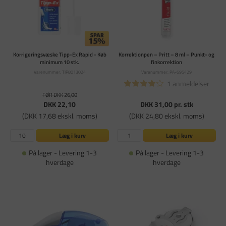
Korrigeringsvæske Tipp-Ex Rapid - Køb
Korrektionpen – Pritt – 8 ml – Punkt- og
minimum 10 stk.
finkorrektion
Varenummer: TIP8013024
Varenummer: PA-695429
1 anmeldelser
FØR DKK 26,00
DKK 22,10
DKK 31,00
pr. stk
(DKK 17,68 ekskl. moms)
(DKK 24,80 ekskl. moms)
Læg i kurv
Læg i kurv
På lager - Levering 1-3
På lager - Levering 1-3
hverdage
hverdage