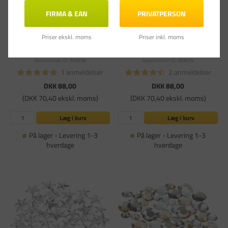
FIRMA & EAN
PRIVATPERSON
Priser ekskl. moms
Priser inkl. moms
Bordløber bredde 30 cm sølv net - 10
Bordløber bredde 30 cm guld net | 10
meter
meter
Varenummer: CC-593018
Varenummer: CC-593019
1 anmeldelser
2 anmeldelser
DKK 88,00
DKK 88,00
(DKK 70,40 ekskl. moms)
(DKK 70,40 ekskl. moms)
Læg i kurv
Læg i kurv
På lager - Levering 1-3
På lager - Levering 1-3
hverdage
hverdage