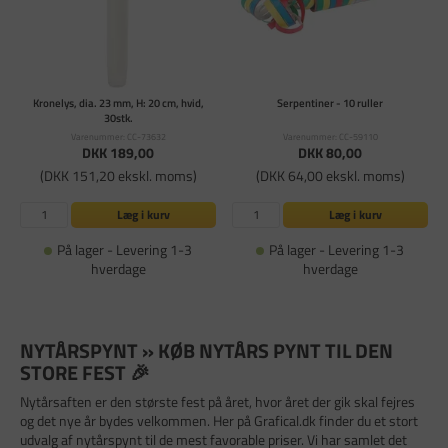
Kronelys, dia. 23 mm, H: 20 cm, hvid,
Serpentiner - 10 ruller
30stk.
Varenummer: CC-73632
Varenummer: CC-59110
DKK 189,00
DKK 80,00
(DKK 151,20 ekskl. moms)
(DKK 64,00 ekskl. moms)
Læg i kurv
Læg i kurv
På lager - Levering 1-3
På lager - Levering 1-3
hverdage
hverdage
NYTÅRSPYNT » KØB NYTÅRS PYNT TIL DEN
STORE FEST 🎉
Nytårsaften er den største fest på året, hvor året der gik skal fejres
og det nye år bydes velkommen. Her på Grafical.dk finder du et stort
udvalg af nytårspynt til de mest favorable priser. Vi har samlet det