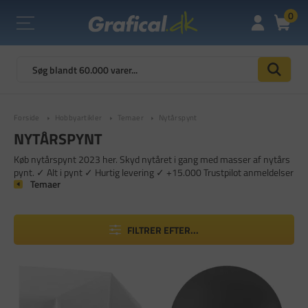
0
Forside
Hobbyartikler
Temaer
Nytårspynt
NYTÅRSPYNT
Køb nytårspynt 2023 her. Skyd nytåret i gang med masser af nytårs
pynt. ✓ Alt i pynt ✓ Hurtig levering ✓ +15.000 Trustpilot anmeldelser
Temaer
FILTRER EFTER...