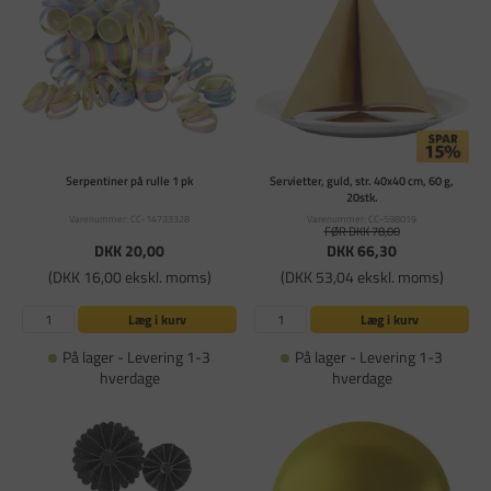
Serpentiner på rulle 1 pk
Servietter, guld, str. 40x40 cm, 60 g,
20stk.
Varenummer: CC-14733328
Varenummer: CC-598019
FØR DKK 78,00
DKK 20,00
DKK 66,30
(DKK 16,00 ekskl. moms)
(DKK 53,04 ekskl. moms)
Læg i kurv
Læg i kurv
På lager - Levering 1-3
På lager - Levering 1-3
hverdage
hverdage