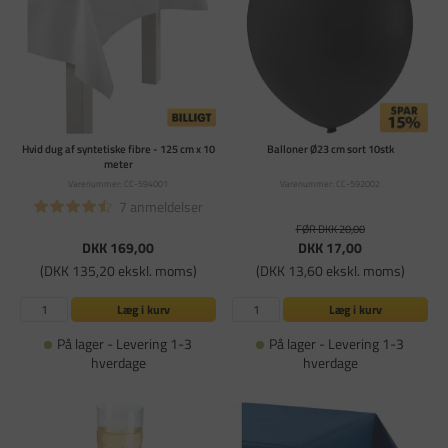
Hvid dug af syntetiske fibre - 125 cm x 10
Balloner Ø23 cm sort 10stk
meter
Varenummer: CC-594001
Varenummer: CC-592002
7 anmeldelser
FØR DKK 20,00
DKK 169,00
DKK 17,00
(DKK 135,20 ekskl. moms)
(DKK 13,60 ekskl. moms)
Læg i kurv
Læg i kurv
På lager - Levering 1-3
På lager - Levering 1-3
hverdage
hverdage