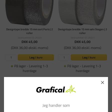
Designtape bredde 15 mm sort Paris | 2
Designtape bredde 15 mm sølv Skagen | 2
ruller
ruller
Varenummer: CC-25223
Varenummer: CC-25221
DKK 45,00
DKK 45,00
(DKK 36,00 ekskl. moms)
(DKK 36,00 ekskl. moms)
Læg i kurv
Læg i kurv
På lager - Levering 1-3
På lager - Levering 1-3
hverdage
hverdage
Jeg handler som