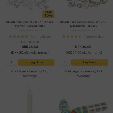
Rhinsten størrelse 11 + 12 + 16 mm sølv
Rhinsten sølv harmoni størrelse 6 + 9 +
stjerner - 360 assorteret
12 mm runde - 360 stk.
Varenummer: CC-52241
Varenummer: CC-52245
1 anmeldelser
4 anmeldelser
FØR DKK 30,00
DKK 25,50
DKK 30,00
(DKK 20,40 ekskl. moms)
(DKK 24,00 ekskl. moms)
Læg i kurv
Læg i kurv
På lager - Levering 1-3
På lager - Levering 1-3
hverdage
hverdage