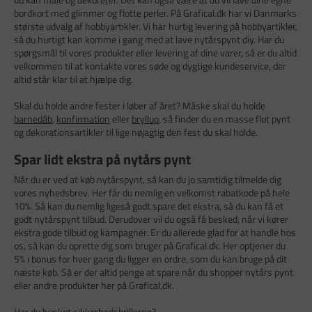
bordkort med glimmer og flotte perler. På Grafical.dk har vi Danmarks
største udvalg af hobbyartikler. Vi har hurtig levering på hobbyartikler,
så du hurtigt kan komme i gang med at lave nytårspynt diy. Har du
spørgsmål til vores produkter eller levering af dine varer, så er du altid
velkommen til at kontakte vores søde og dygtige kundeservice, der
altid står klar til at hjælpe dig.
Skal du holde andre fester i løber af året? Måske skal du holde
barnedåb
,
konfirmation
eller
bryllup
, så finder du en masse flot pynt
og dekorationsartikler til lige nøjagtig den fest du skal holde.
Spar lidt ekstra på nytårs pynt
Når du er ved at køb nytårspynt, så kan du jo samtidig tilmelde dig
vores nyhedsbrev. Her får du nemlig en velkomst rabatkode på hele
10%. Så kan du nemlig ligeså godt spare det ekstra, så du kan få et
godt nytårspynt tilbud. Derudover vil du også få besked, når vi kører
ekstra gode tilbud og kampagner. Er du allerede glad for at handle hos
os, så kan du oprette dig som bruger på Grafical.dk. Her optjener du
5% i bonus for hver gang du ligger en ordre, som du kan bruge på dit
næste køb. Så er der altid penge at spare når du shopper nytårs pynt
eller andre produkter her på Grafical.dk.
Har du husket
sikkerhedsbrillerne
?