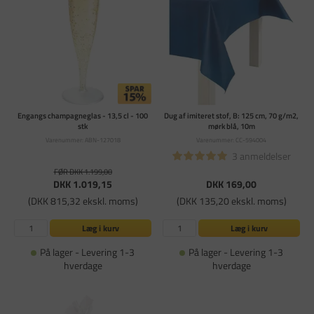
Engangs champagneglas - 13,5 cl - 100
Dug af imiteret stof, B: 125 cm, 70 g/m2,
stk
mørk blå, 10m
Varenummer: ABN-127018
Varenummer: CC-594004
3 anmeldelser
FØR DKK 1.199,00
DKK 1.019,15
DKK 169,00
(DKK 815,32 ekskl. moms)
(DKK 135,20 ekskl. moms)
Læg i kurv
Læg i kurv
På lager - Levering 1-3
På lager - Levering 1-3
hverdage
hverdage