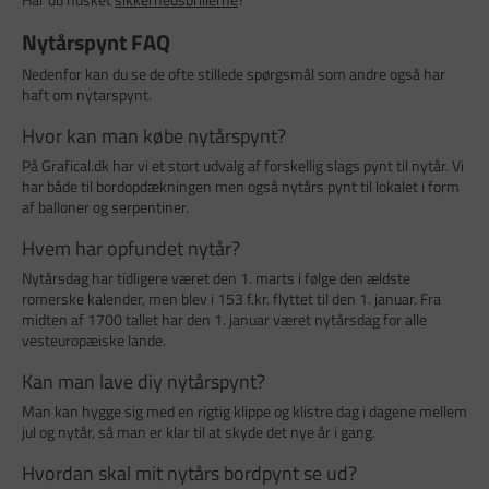
Nytårspynt FAQ
Nedenfor kan du se de ofte stillede spørgsmål som andre også har
haft om nytarspynt.
Hvor kan man købe nytårspynt?
På Grafical.dk har vi et stort udvalg af forskellig slags pynt til nytår. Vi
har både til bordopdækningen men også nytårs pynt til lokalet i form
af balloner og serpentiner.
Hvem har opfundet nytår?
Nytårsdag har tidligere været den 1. marts i følge den ældste
romerske kalender, men blev i 153 f.kr. flyttet til den 1. januar. Fra
midten af 1700 tallet har den 1. januar været nytårsdag for alle
vesteuropæiske lande.
Kan man lave diy nytårspynt?
Man kan hygge sig med en rigtig klippe og klistre dag i dagene mellem
jul og nytår, så man er klar til at skyde det nye år i gang.
Hvordan skal mit nytårs bordpynt se ud?