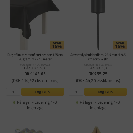
Dug af imiteret stof sort bredde 125 cm
Adventslys holder diam. 22,5 mm H: 9,5
70 gram/m2 - 10 meter
cm sort - 4 stk
Varenummer: CC-594002
Varenummer: CC-59327
FØR DKK 169,00
FØR DKK 65,00
DKK 143,65
DKK 55,25
(DKK 114,92 ekskl. moms)
(DKK 44,20 ekskl. moms)
Læg i kurv
Læg i kurv
På lager - Levering 1-3
På lager - Levering 1-3
hverdage
hverdage