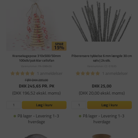
Kransekagepose 310x500/50mm
Piberensere tykkelse 6 mm længde 30 cm
100stk/pak klar cellofan
sølv | 24 stk.
Varenummer: PA-698456
Varenummer: CC-51635
1 anmeldelser
1 anmeldelser
FØR DKK 289,00
DKK 245,65
PR. PK
DKK 25,00
(DKK 196,52 ekskl. moms)
(DKK 20,00 ekskl. moms)
Læg i kurv
Læg i kurv
På lager - Levering 1-3
På lager - Levering 1-3
hverdage
hverdage