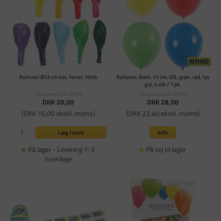
Balloner Ø23 cm ass. farver 10stk
Balloner, diam. 41 cm, blå, grøn, rød, lys
gul, 4 stk./ 1 pk.
Varenummer: CC-59173
Varenummer: CC-59153
DKK 20,00
DKK 28,00
(DKK 16,00 ekskl. moms)
(DKK 22,40 ekskl. moms)
Læg i kurv
Info
På lager - Levering 1-3
På vej til lager
hverdage