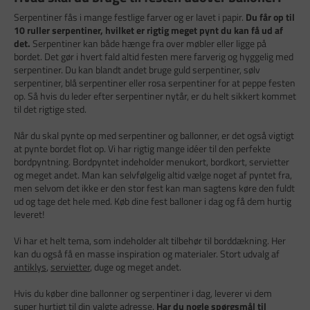
Serpentiner fås i mange festlige farver og er lavet i papir.
Du får op til
10 ruller serpentiner, hvilket er rigtig meget pynt du kan få ud af
det.
Serpentiner kan både hænge fra over møbler eller ligge på
bordet. Det gør i hvert fald altid festen mere farverig og hyggelig med
serpentiner. Du kan blandt andet bruge guld serpentiner, sølv
serpentiner, blå serpentiner eller rosa serpentiner for at peppe festen
op. Så hvis du leder efter serpentiner nytår, er du helt sikkert kommet
til det rigtige sted.
Når du skal pynte op med serpentiner og ballonner, er det også vigtigt
at pynte bordet flot op. Vi har rigtig mange idéer til den perfekte
bordpyntning. Bordpyntet indeholder menukort, bordkort, servietter
og meget andet. Man kan selvfølgelig altid vælge noget af pyntet fra,
men selvom det ikke er den stor fest kan man sagtens køre den fuldt
ud og tage det hele med. Køb dine fest balloner i dag og få dem hurtig
leveret!
Vi har et helt tema, som indeholder alt tilbehør til borddækning. Her
kan du også få en masse inspiration og materialer. Stort udvalg af
antiklys
,
servietter
, duge og meget andet.
Hvis du køber dine ballonner og serpentiner i dag, leverer vi dem
super hurtigt til din valgte adresse.
Har du nogle spørgsmål til