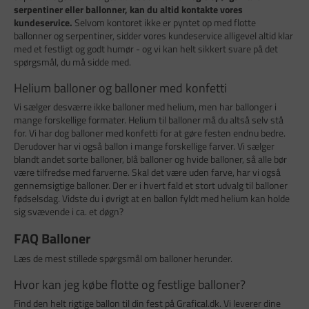
serpentiner eller ballonner, kan du altid kontakte vores
kundeservice.
Selvom kontoret ikke er pyntet op med flotte
ballonner og serpentiner, sidder vores kundeservice alligevel altid klar
med et festligt og godt humør - og vi kan helt sikkert svare på det
spørgsmål, du må sidde med.
Helium balloner og balloner med konfetti
Vi sælger desværre ikke balloner med helium, men har ballonger i
mange forskellige formater. Helium til balloner må du altså selv stå
for. Vi har dog balloner med konfetti for at gøre festen endnu bedre.
Derudover har vi også ballon i mange forskellige farver. Vi sælger
blandt andet sorte balloner, blå balloner og hvide balloner, så alle bør
være tilfredse med farverne. Skal det være uden farve, har vi også
gennemsigtige balloner. Der er i hvert fald et stort udvalg til balloner
fødselsdag. Vidste du i øvrigt at en ballon fyldt med helium kan holde
sig svævende i ca. et døgn?
FAQ Balloner
Læs de mest stillede spørgsmål om balloner herunder.
Hvor kan jeg købe flotte og festlige balloner?
Find den helt rigtige ballon til din fest på Grafical.dk. Vi leverer dine