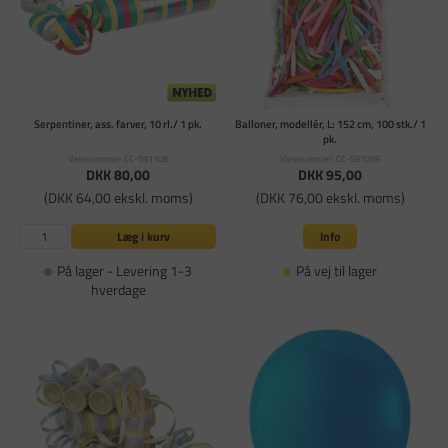
Serpentiner, ass. farver, 10 rl./ 1 pk.
Balloner, modellér, L: 152 cm, 100 stk./ 1
pk.
Varenummer: CC-591108
Varenummer: CC-591069
DKK 80,00
DKK 95,00
(DKK 64,00 ekskl. moms)
(DKK 76,00 ekskl. moms)
Læg i kurv
Info
På lager - Levering 1-3
På vej til lager
hverdage