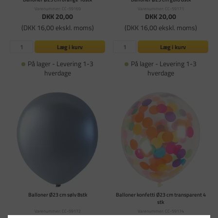
Varenummer: CC-59169
Varenummer: CC-59171
DKK 20,00
DKK 20,00
(DKK 16,00 ekskl. moms)
(DKK 16,00 ekskl. moms)
Læg i kurv
Læg i kurv
På lager - Levering 1-3
På lager - Levering 1-3
hverdage
hverdage
Balloner Ø23 cm sølv 8stk
Balloner konfetti Ø23 cm transparent 4
stk
Varenummer: CC-59172
Varenummer: CC-59174