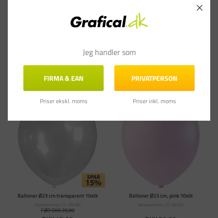
1 anmeldelser
DKK 20,00
DKK 28,00
(DKK 16,00 ekskl. moms)
(DKK 22,40 ekskl. moms)
Læg i kurv
Læg i kurv
Jeg handler som
På lager - Levering 1-3
På lager - Levering 1-3
hverdage
hverdage
FIRMA & EAN
PRIVATPERSON
Priser ekskl. moms
Priser inkl. moms
Balloner Ø23 cm transparent 10stk
Balloner Ø23 cm, pink 10stk
Varenummer: CC-59182
Varenummer: CC-59162
FØR DKK 20,00