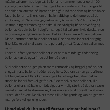
måske balloner med logo på. Ballonerne kommer i poser op til 100
stk. og i blandede farver. Vi har også ballonpinde, som kan bruges til
at holder ballonerne, så børnene kan gå rund med dem og bedre holde
fast i ballonerne. Ellers kan en ballon altid opholde humøret på de
små i lang tid.
Der er mange funktioner af balloner til fest.
Alt fra leg til
udsmykning af festen og her skal du selvfølgelig både have flag og
balloner. Køb din ballon i dag! Vi har også tal balloner, hvis du skal vise,
hvor mange år fødselaren bliver. Det kan f.eks. være 18 års balloner.
Disse kommer som folie balloner tal. Disse sølvballoner tal er rigtig
fine. Måske det skal være mere personligt - så få lavet en ballon med
navn.
Leder du efter lyserøde balloner eller bare almindelige fødselsdag
balloner, kan du også finde det her på siden.
Skal ballonerne bruges på en mere romantisk og hyggelig måde, har
vi også hjerte balloner i både rød og hvid. Det kan da kun gøre aftenen
lidt hyggeligere. Ellers kan man også bare bruge helt almindelige
runde balloner i forskellige farver. Eksempelvis røde balloner, lille
balloner eller små balloner. Udvalget er virkelig stort, så det kan være
meget svært at bestemme sig. Hvis man er i tvivl, foreslår vi at man
køber lidt af hvert. De bliver trodsalt ikke for gamle og kan bruges ved
mange forskellige lejligheder.
Hvad skal du bruge til festen udover balloner?