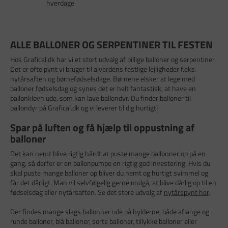
hverdage
ALLE BALLONER OG SERPENTINER TIL FESTEN
Hos Grafical.dk har vi et stort udvalg af billige balloner og serpentiner.
Det er ofte pynt vi bruger til alverdens festlige lejligheder f.eks.
nytårsaften og børnefødselsdage. Børnene elsker at lege med
balloner fødselsdag og synes det er helt fantastisk, at have en
ballonklovn ude, som kan lave ballondyr. Du finder balloner til
ballondyr på Grafical.dk og vi leverer til dig hurtigt!
Spar på luften og få hjælp til oppustning af
balloner
Det kan nemt blive rigtig hårdt at puste mange ballonner op på en
gang, så derfor er en ballonpumpe en rigtig god investering. Hvis du
skal puste mange balloner op bliver du nemt og hurtigt svimmel og
får det dårligt. Man vil selvfølgelig gerne undgå, at blive dårlig op til en
fødselsdag eller nytårsaften. Se det store udvalg af
nytårspynt her
.
Der findes mange slags ballonner ude på hylderne, både aflange og
runde balloner, blå balloner, sorte balloner, tillykke balloner eller