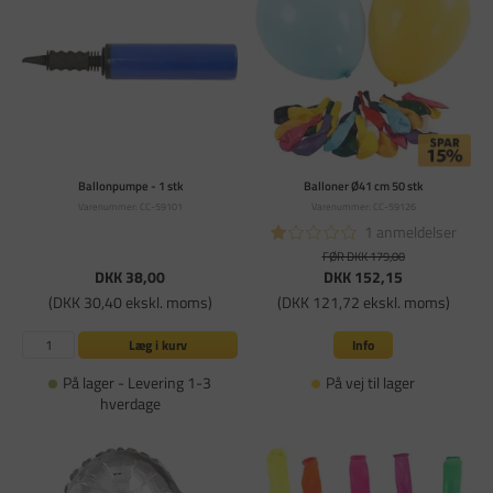
Ballonpumpe - 1 stk
Balloner Ø41 cm 50 stk
Varenummer: CC-59101
Varenummer: CC-59126
1 anmeldelser
FØR DKK 179,00
DKK 38,00
DKK 152,15
(DKK 30,40 ekskl. moms)
(DKK 121,72 ekskl. moms)
Læg i kurv
Info
På lager - Levering 1-3
På vej til lager
hverdage