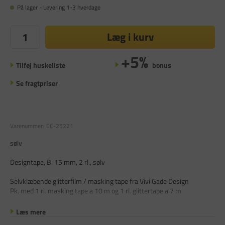
På lager - Levering 1-3 hverdage
Læg i kurv
+5%
Tilføj huskeliste
bonus
Se fragtpriser
Varenummer:
CC-25221
sølv
Designtape, B: 15 mm, 2 rl., sølv
Selvklæbende glitterfilm / masking tape fra Vivi Gade Design
Pk. med 1 rl. masking tape a 10 m og 1 rl. glittertape a 7 m
Læs mere