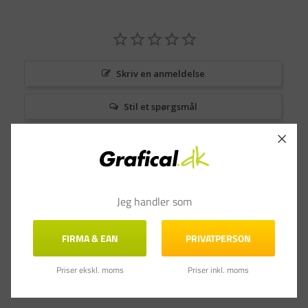
Skriv en anmeldelse
Stil et spørgsmål
Anmeldelser
Spørgsmål & Svar
Jeg handler som
FIRMA & EAN
PRIVATPERSON
Priser ekskl. moms
Priser inkl. moms