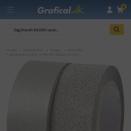
0
Forside
Hobbyartikler
Temaer
Barnedåb
Designtape bredde 15 mm sølv Skagen | 2 ruller