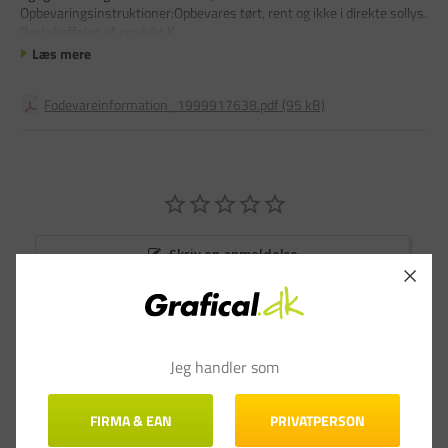
Opbevaringsinstruktioner:Opbevares tørt, rent og ikke i direkte sollys.
Bortskaffelse af produkt:K
Læs mere
Fodevareinformation_1999917638.pdf (95 kB)
Skriv en anmeldelse
Stil et spørgsmål
Anmeldelser
Spørgsmål & Svar
Jeg handler som
FIRMA & EAN
PRIVATPERSON