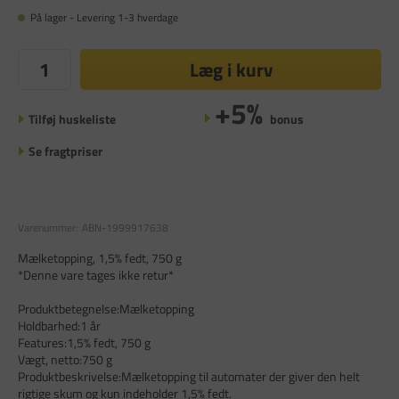
På lager - Levering 1-3 hverdage
Læg i kurv
+5%
Tilføj huskeliste
bonus
Se fragtpriser
Varenummer:
ABN-1999917638
Mælketopping, 1,5% fedt, 750 g
*Denne vare tages ikke retur*
Produktbetegnelse:Mælketopping
Holdbarhed:1 år
Features:1,5% fedt, 750 g
Vægt, netto:750 g
Produktbeskrivelse:Mælketopping til automater der giver den helt
rigtige skum og kun indeholder 1,5% fedt.