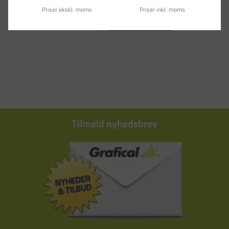
Priser ekskl. moms
Priser inkl. moms
Tilmeld nyhedsbrev