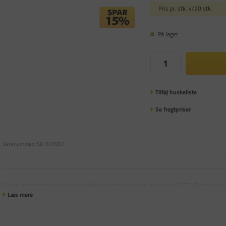
Pris pr. stk. v/20 stk.
På lager
Tilføj huskeliste
Se fragtpriser
Varenummer:
SD-619951
Flytbar, langsgående skilleplade/deleplade som passer til plukkboks 3073. Delepladen le
Læs mere