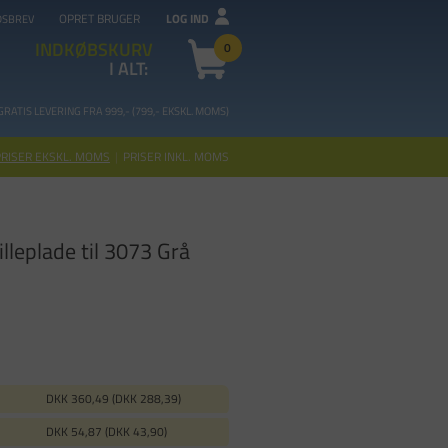
OPRET BRUGER
LOG IND
DSBREV
INDKØBSKURV
0
I ALT:
GRATIS LEVERING FRA 99
9,- (799,- EKSKL. MOMS)
PRISER EKSKL. MOMS
|
PRISER INKL. MOMS
lleplade til 3073 Grå
DKK 360,49 (DKK 288,39)
DKK 54,87 (DKK 43,90)