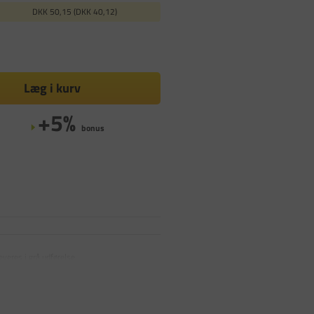
DKK 50,15 (DKK 40,12)
Læg i kurv
+5%
bonus
veres i grå udførelse.