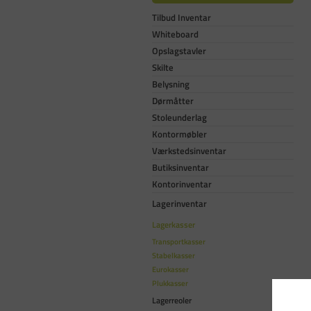
Tilbud Inventar
Whiteboard
Opslagstavler
Skilte
Belysning
Dørmåtter
Stoleunderlag
Kontormøbler
Værkstedsinventar
Butiksinventar
Kontorinventar
Lagerinventar
Lagerkasser
Transportkasser
Stabelkasser
Eurokasser
Plukkasser
Lagerreoler