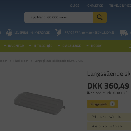
OM OS
KONTAKT OS
TILMELD NYHE
I
LEVERING 1-3 HVERDAGE
FRAGT FRA 49,- (39,- EKSKL. MOMS)
INVENTAR
IT TILBEHØR
EMBALLAGE
HOBBY
asser
Plukkasser
Langsgående skilleplade til 3073 Grå
Langsgående ski
DKK 360,49
(DKK 288,39 ekskl. moms)
Pris pr. stk. v/1 stk.
Pris pr. stk. v/10 stk.