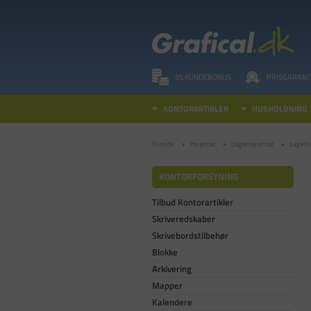
5% KUNDEBONUS
PRISGARANT
KONTORARTIKLER
HUSHOLDNING
Forside
Inventar
Lagerinventar
Lagerk
KONTORFORSYNING
Tilbud Kontorartikler
Skriveredskaber
Skrivebordstilbehør
Blokke
Arkivering
Mapper
Kalendere