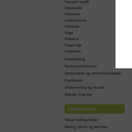
Transport og løft
Pakkeborde
Sikkerhed
Hyldeforkanter
Stålskabe
Stiger
Pallebure
Trappestige
Spildbakke
Omklædning
Restaurantinventar
Skolemøbler og institutionsmøbler
Postkasser
Afskærmning og akustik
Mærker Inventar
HOBBYARTIKLER
Tilbud Hobbyartikler
Maling, farver og lærreder