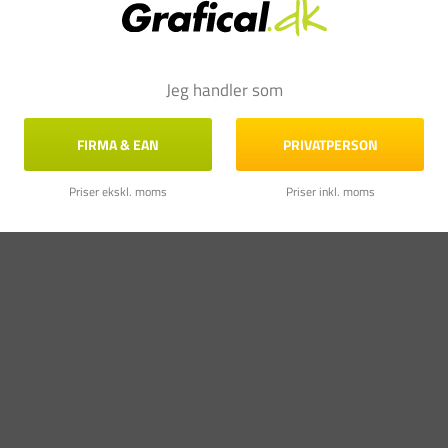
Jeg handler som
FIRMA & EAN
PRIVATPERSON
Priser ekskl. moms
Priser inkl. moms