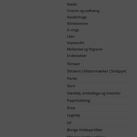
Kæder
Charms og vedhæng
Karabinhage
Wireklemmer
O-ringe
Låse
ImpressArt
Mellemled og filigraner
Endestykker
Temaer
Stickers | Klistermærker | Småpynt
Perler
Garn
Værktøj, emballage og inventar
Papirfoldning
Krea
Legetøj
Jul
Øvrige Hobbyartikler
Mærker Hobbyartikler