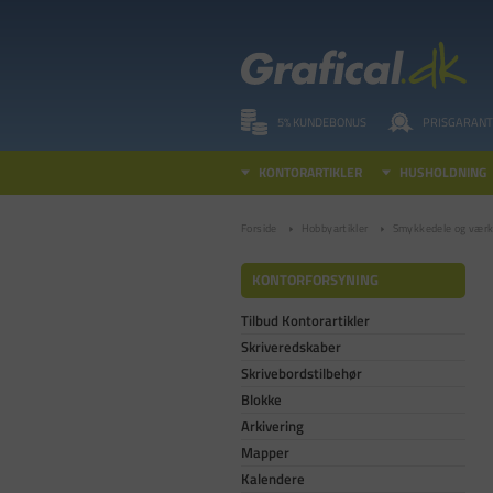
5% KUNDEBONUS
PRISGARANT
KONTORARTIKLER
HUSHOLDNING
Forside
Hobbyartikler
Smykkedele og værk
KONTORFORSYNING
Tilbud Kontorartikler
Skriveredskaber
Skrivebordstilbehør
Blokke
Arkivering
Mapper
Kalendere