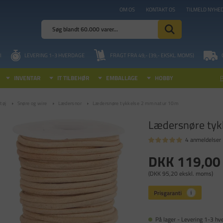
OM OS
KONTAKT OS
TILMELD NYHE
I
LEVERING 1-3 HVERDAGE
FRAGT FRA 49,- (39,- EKSKL. MOMS)
INVENTAR
IT TILBEHØR
EMBALLAGE
HOBBY
tøj
Snøre og wire
Lædersnor
Lædersnøre tykkelse 2 mm natur 10m
Lædersnøre tyk
4 anmeldelser
DKK 119,00
(DKK 95,20 ekskl. moms)
På lager - Levering 1-3 hv