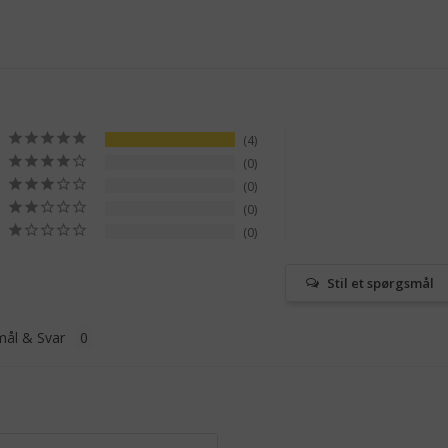
4
0
0
0
0
Stil et spørgsmål
ål & Svar