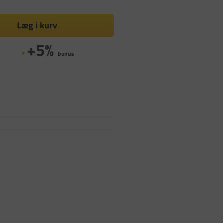
Læg i kurv
+5%
bonus