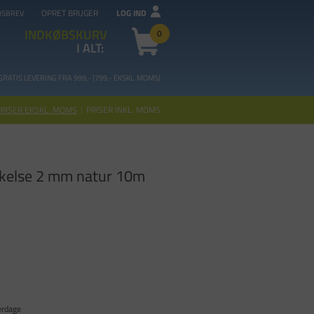
OPRET BRUGER
LOG IND
DSBREV
INDKØBSKURV
0
I ALT:
GRATIS LEVERING FRA 99
9,- (799,- EKSKL. MOMS)
PRISER EKSKL. MOMS
|
PRISER INKL. MOMS
kelse 2 mm natur 10m
erdage