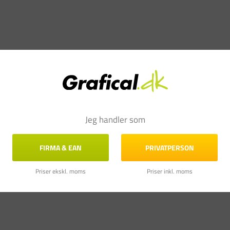
Jeg handler som
FIRMA & EAN
PRIVATPERSON
Priser ekskl. moms
Priser inkl. moms