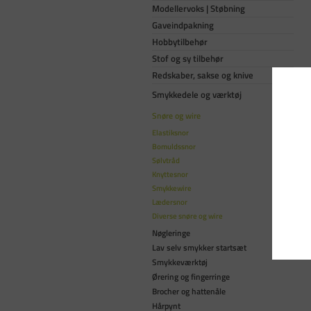
Modellervoks | Støbning
Gaveindpakning
Hobbytilbehør
Stof og sy tilbehør
Redskaber, sakse og knive
Smykkedele og værktøj
Snøre og wire
Elastiksnor
Bomuldssnor
Sølvtråd
Knyttesnor
Smykkewire
Lædersnor
Diverse snøre og wire
Nøgleringe
Lav selv smykker startsæt
Smykkeværktøj
Ørering og fingerringe
Brocher og hattenåle
Hårpynt