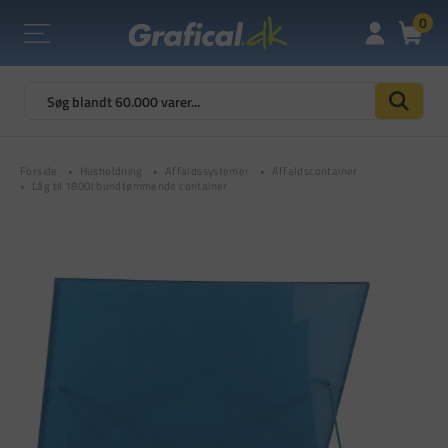
0
Forside
Husholdning
Affaldssystemer
Affaldscontainer
Låg til 1800l bundtømmende container