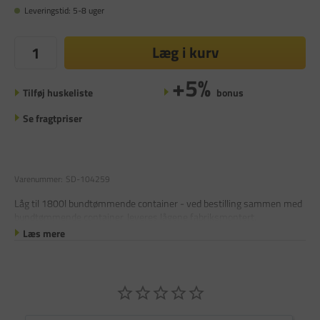
Leveringstid: 5-8 uger
Læg i kurv
+5%
Tilføj huskeliste
bonus
Se fragtpriser
Varenummer:
SD-104259
Låg til 1800l bundtømmende container - ved bestilling sammen med
bundtømmende container, leveres lågene fabriksmontert.
Læs mere