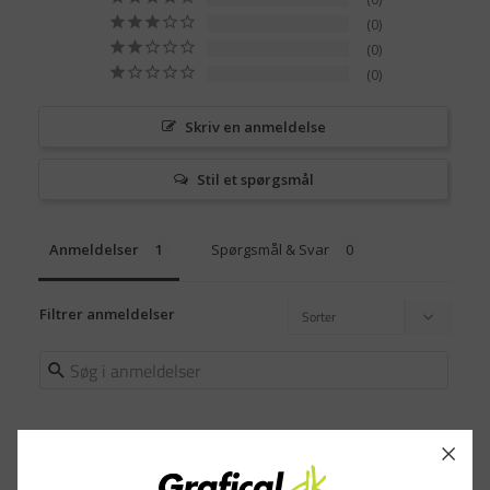
0
0
0
Skriv en anmeldelse
Stil et spørgsmål
Anmeldelser
Spørgsmål & Svar
Filtrer anmeldelser