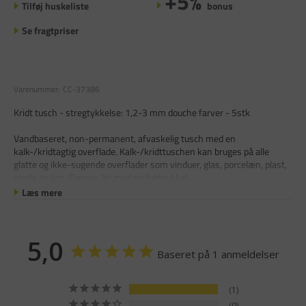
+5%
Tilføj huskeliste
bonus
Se fragtpriser
Varenummer:
CC-37386
Kridt tusch - stregtykkelse: 1,2-3 mm douche farver - 5stk
Vandbaseret, non-permanent, afvaskelig tusch med en
kalk-/kridtagtig overflade. Kalk-/kridttuschen kan bruges på alle
glatte og ikke-sugende overflader som vinduer, glas, porcelæn, plast,
spejle og lign. Fjernes let med en fugtig klud
Læs mere
5,0
Baseret på 1 anmeldelser
1
0