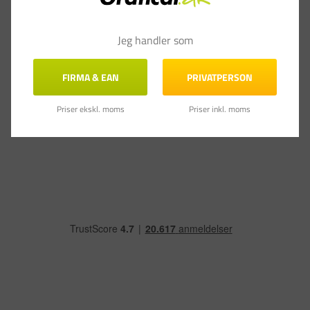
Rikke F.
03.11.2021
RF
Danmark
Jeg handler som
Rigtig gode
Super flotte farver som er lige det jeg havde brug for
FIRMA & EAN
PRIVATPERSON
Kalktusch - stregtykkelse: 1,2-3 mm douche farver - 5stk
Priser ekskl. moms
Priser inkl. moms
Del
Var denne anmeldelse til hjælp?
0
0