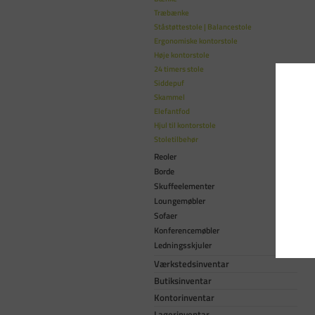
Træbænke
Ståstøttestole | Balancestole
Ergonomiske kontorstole
Høje kontorstole
24 timers stole
Siddepuf
Skammel
Elefantfod
Hjul til kontorstole
Stoletilbehør
Reoler
Borde
Skuffeelementer
Loungemøbler
Sofaer
Konferencemøbler
Ledningsskjuler
Værkstedsinventar
Butiksinventar
Kontorinventar
Lagerinventar