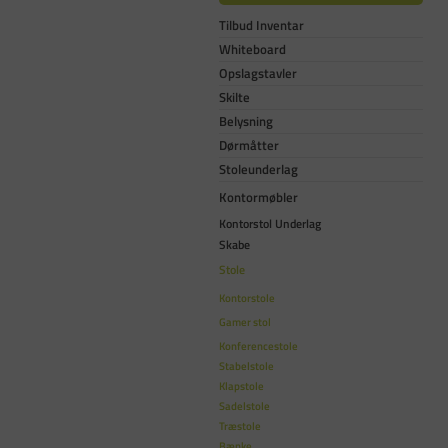
Tilbud Inventar
Whiteboard
Opslagstavler
Skilte
Belysning
Dørmåtter
Stoleunderlag
Kontormøbler
Kontorstol Underlag
Skabe
Stole
Kontorstole
Gamer stol
Konferencestole
Stabelstole
Klapstole
Sadelstole
Træstole
Bænke