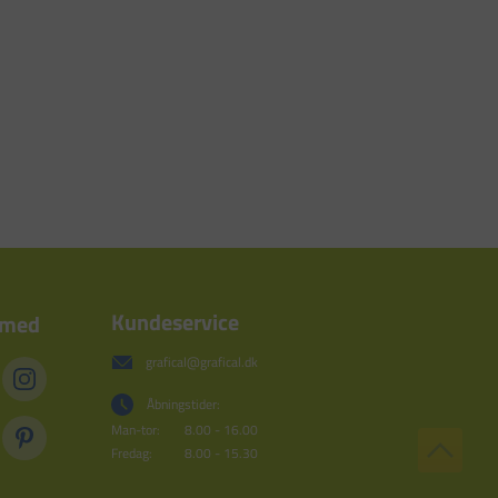
Kundeservice
 med
grafical@grafical.dk
Åbningstider:
Man-tor:
8.00 - 16.00
Fredag:
8.00 - 15.30