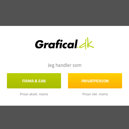
Jeg handler som
FIRMA & EAN
PRIVATPERSON
Priser ekskl. moms
Priser inkl. moms