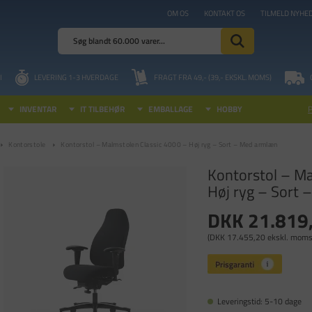
OM OS
KONTAKT OS
TILMELD NYHE
I
LEVERING 1-3 HVERDAGE
FRAGT FRA 49,- (39,- EKSKL. MOMS)
INVENTAR
IT TILBEHØR
EMBALLAGE
HOBBY
Kontorstole
Kontorstol – Malmstolen Classic 4000 – Høj ryg – Sort – Med armlæn
Kontorstol – Ma
Høj ryg – Sort
DKK 21.819
(DKK 17.455,20 ekskl. moms
Leveringstid: 5-10 dage