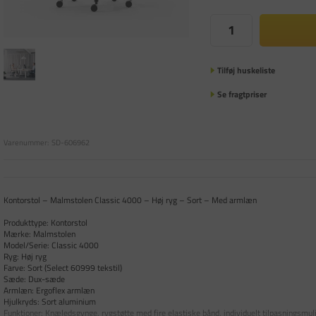
Tilføj huskeliste
Se fragtpriser
Varenummer:
SD-606962
Kontorstol – Malmstolen Classic 4000 – Høj ryg – Sort – Med armlæn
Produkttype: Kontorstol
Mærke: Malmstolen
Model/Serie: Classic 4000
Ryg: Høj ryg
Farve: Sort (Select 60999 tekstil)
Sæde: Dux-sæde
Armlæn: Ergoflex armlæn
Hjulkryds: Sort aluminium
Funktioner: Knæledsgynge, rygstøtte med fire elastiske bånd, individuelt tilpasningsmul