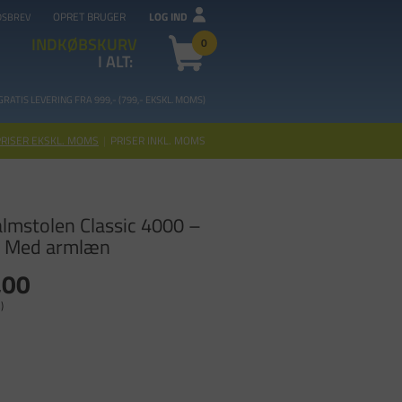
OPRET BRUGER
LOG IND
DSBREV
INDKØBSKURV
0
I ALT:
GRATIS LEVERING FRA 99
9,- (799,- EKSKL. MOMS)
PRISER EKSKL. MOMS
|
PRISER INKL. MOMS
lmstolen Classic 4000 –
 – Med armlæn
,00
)