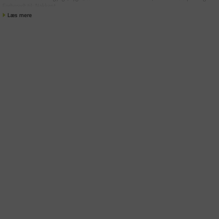
Forberedt til: Nakkest
Læs mere