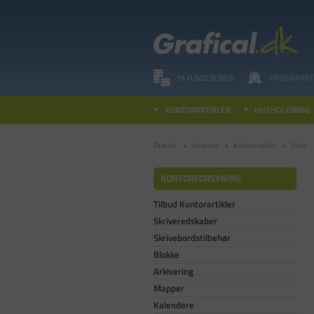
5% KUNDEBONUS
PRISGARANT
KONTORARTIKLER
HUSHOLDNING
Forside
Inventar
Kontormøbler
Stole
KONTORFORSYNING
Tilbud Kontorartikler
Skriveredskaber
Skrivebordstilbehør
Blokke
Arkivering
Mapper
Kalendere