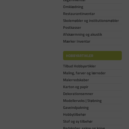
Omklædning
Restaurantinventar
Skolemøbler og institutionsmøbler
Postkasser
Afskærmning og akustik
Mærker Inventar
HOBBYARTIKLER
Tilbud Hobbyartikler
Maling, farver og lærreder
Malerredskaber
Karton og papir
Dekorationsemner
Modellervoks | Støbning
Gaveindpakning
Hobbytilbehør
Stof og sy tilbehør
Redskaber, sakse og knive