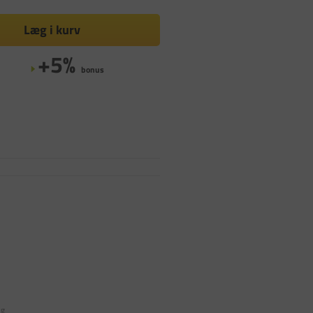
Læg i kurv
+5%
bonus
ig