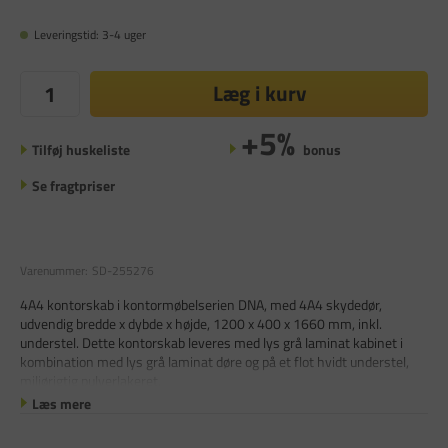
Leveringstid: 3-4 uger
Læg i kurv
+5%
Tilføj huskeliste
bonus
Se fragtpriser
Varenummer:
SD-255276
4A4 kontorskab i kontormøbelserien DNA, med 4A4 skydedør,
udvendig bredde x dybde x højde, 1200 x 400 x 1660 mm, inkl.
understel. Dette kontorskab leveres med lys grå laminat kabinet i
kombination med lys grå laminat døre og på et flot hvidt understel,
miljørigtig pulverlakeret.
Læs mere