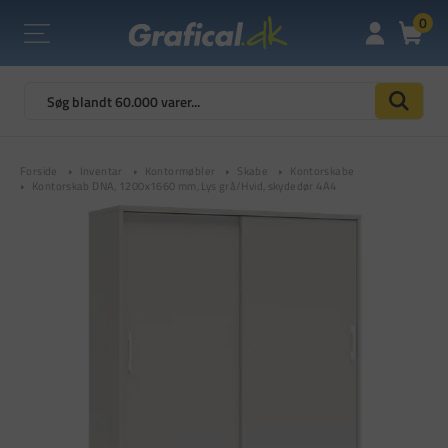
0
Forside
Inventar
Kontormøbler
Skabe
Kontorskabe
Kontorskab DNA, 1200x1660 mm, Lys grå/Hvid, skydedør 4A4