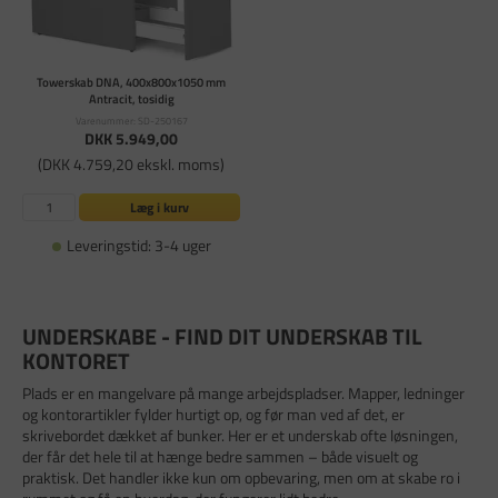
Towerskab DNA, 400x800x1050 mm
Antracit, tosidig
Varenummer: SD-250167
DKK 5.949,00
(DKK 4.759,20 ekskl. moms)
Læg i kurv
Leveringstid: 3-4 uger
UNDERSKABE - FIND DIT UNDERSKAB TIL
KONTORET
Plads er en mangelvare på mange arbejdspladser. Mapper, ledninger
og kontorartikler fylder hurtigt op, og før man ved af det, er
skrivebordet dækket af bunker. Her er et underskab ofte løsningen,
der får det hele til at hænge bedre sammen – både visuelt og
praktisk. Det handler ikke kun om opbevaring, men om at skabe ro i