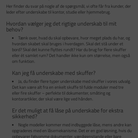
Her finder du svar på nogle af de spørgsmål, vi ofte får fra kunder, der
leder efter underskabe til kontor, studie eller hjemmebrug.
Hvordan vælger jeg det rigtige underskab til mit
behov?
Tænk over, hvad du skal opbevare, hvor meget plads du har, og
hvordan skabet skal bruges i hverdagen. Skal det stå under et
bord? Skal det kunne flyttes rundt? Har du brug for flere skuffer
eller ét samlet rum? Det handler ikke kun om størrelse, men også
om funktion.
Kan jeg få underskabe med skuffer?
Ja, du finder flere typer underskabe med skuffer i vores udvalg.
Det kan være alt fra en enkelt skuffe til fulde moduler med tre
eller fire skuffer – perfekte til dokumenter, småting og
kontorartikler, der skal være lige ved hånden.
Er det muligt at få låse på underskabe for ekstra
sikkerhed?
Nogle modeller kommer med indbyggede låse, mens andre kan
opgraderes med en låsemekanisme. Det er en god løsning, hvis du
opbevarer følsomme dokumenter, værdigenstande eller bare