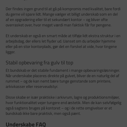
Der findes ingen grund til at gå på kompromis med kvalitet, bare fordi
du gerne vil spare lidt. Mange vælger et billigt underskab som en del
af en opgradering eller til et sekundært kontor – og bliver ofte
overrasket over, hvor meget værdi man faktisk får for pengene.
Et underskab er også en smart måde at tilføje lidt ekstra struktur i en
arbejdsdag, der ellers let flyder ud. Uanset om du arbejder hjemme
eller på en stor kontorplads, gør det en forskel at vide, hvor tingene
ligger.
Stabil opbevaring fra gulv til top
Et bundskab er det stabile fundament i mange opbevaringsløsninger.
Når underskabe placeres direkte på gulvet, bliver de en naturlig del af
rummet – og de kan nemt bære tunge genstande som printere,
arkivkasser eller reserveudstyr.
Disse skabe er især praktiske i arkivrum, lagre og produktionsmiljøer,
hvor funktionalitet vejer tungere end æstetik. Men de kan selvfølgelig
også sagtens bruges på kontoret – og i de rette omgivelser er et
bundskab ikke bare praktisk, men også pænt.
Underskabe FAQ