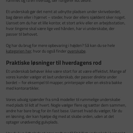
rummet og få en hverdag, der fungerer lidt bedre.
Et underskab gør det nemt at udnytte pladsen under skrivebordet,
bag døren eller i hjørnet – steder, hvor der ellers sjældent sker noget.
Uanset om du har et lille kontor, et stort arkiv eller en arbejdsstation,
hvor tingene skal være lige ved hånden, har vi underskabe, der
passer til behovet.
Og har du brug for mere opbevaring i højden? Så kan du se hele
kategorien her,
hvor du også finder
overskabe
.
Praktiske løsninger til hverdagens rod
Et underskab behøver ikke være stort for at være effektivt. Mange af
vores kunder vælger et lavt underskab, der passer direkte under
bordet – for eksempel til mapper, printerpapir eller en ekstra bakke
med kontorartikler.
Vores udvalg spænder fra små modeller til rummelige underskabe
med plads til lidt af hvert. Nogle vælger flere og sætter dem sammen,
andre har bare brug for én fast base. Uanset hvad du vælger, får du
en løsning, der kan hjælpe dig med at skabe orden, uden at det
optager unødvendig gulvplads.