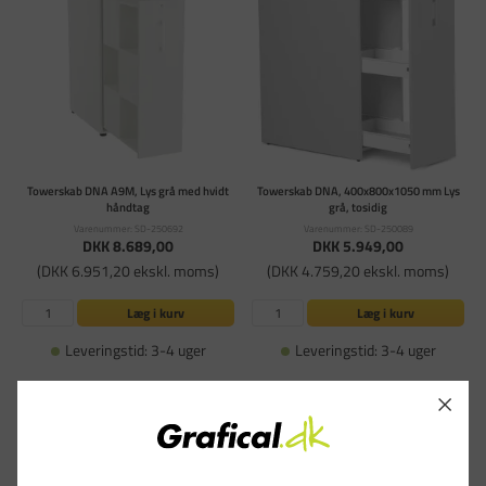
Towerskab DNA A9M, Lys grå med hvidt
Towerskab DNA, 400x800x1050 mm Lys
håndtag
grå, tosidig
Varenummer: SD-250692
Varenummer: SD-250089
DKK 8.689,00
DKK 5.949,00
(DKK 6.951,20 ekskl. moms)
(DKK 4.759,20 ekskl. moms)
Læg i kurv
Læg i kurv
Leveringstid: 3-4 uger
Leveringstid: 3-4 uger