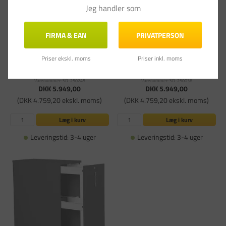
Jeg handler som
FIRMA & EAN
PRIVATPERSON
Priser ekskl. moms
Priser inkl. moms
Towerskab DNA, 400x800x1050 mm Birk,
Towerskab DNA, 400x800x1050 mm Hvid,
tosidig
tosidig
Varenummer: SD-250245
Varenummer: SD-250036
DKK 5.949,00
DKK 5.949,00
(DKK 4.759,20 ekskl. moms)
(DKK 4.759,20 ekskl. moms)
Læg i kurv
Læg i kurv
Leveringstid: 3-4 uger
Leveringstid: 3-4 uger