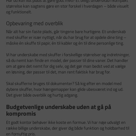
Har du kun lidt plads at gøre godt med? Et billigt underskab i kompakt
størrelse kan sagtens gøre en stor forskel i hverdagen – både visuelt
og funktionelt.
Opbevaring med overblik
Når alt har sin faste plads, går tingene bare hurtigere. Et underskab
med skuffer er især nyttigt, når du har brug for at opdele dine ting –
måske én skuffe til papir, én til kabler og én til dine personlige ting.
Vi har underskabe med skuffer i forskellige størrelser og indretninger,
så du nemt kan finde en model, der passer til dine vaner. Det handler
om at gøre det nemt for dig selv, og det gør man bedst ved at vælge
en løsning, der passer til det, man rent faktisk har brug for.
Skal skufferne bruges til dokumenter? Så kig efter en model med
dybere skuffer, hvor hængemapper kan glide ubesværet ind og ud.
Det giver både overblik og hurtig adgang.
Budgetvenlige underskabe uden at gå på
kompromis
Et godt kontor behøver ikke koste en formue. Vi har nøje udvalgt en
række billige underskabe, der giver dig både funktion og holdbarhed til
en fornuftig pris.