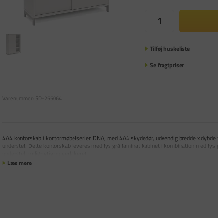
Tilføj huskeliste
Se fragtpriser
Varenummer:
SD-255064
4A4 kontorskab i kontormøbelserien DNA, med 4A4 skydedør, udvendig bredde x dybde 
understel. Dette kontorskab leveres med lys grå laminat kabinet i kombination med lys gr
understel, miljørigtig pulverlakeret.
Læs mere