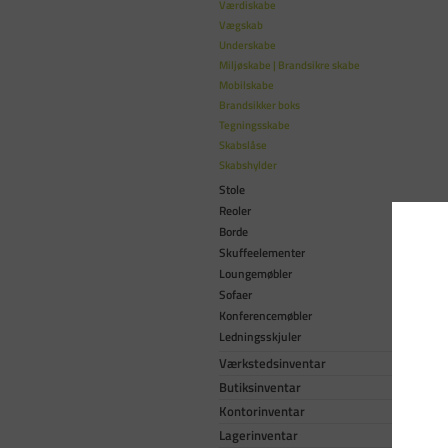
Værdiskabe
Vægskab
Underskabe
Miljøskabe | Brandsikre skabe
Mobilskabe
Brandsikker boks
Tegningsskabe
Skabslåse
Skabshylder
Stole
Reoler
Borde
Skuffeelementer
Loungemøbler
Sofaer
Konferencemøbler
Ledningsskjuler
Værkstedsinventar
Butiksinventar
Kontorinventar
Lagerinventar