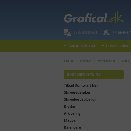
5% KUNDEBONUS
PRISGARANT
KONTORARTIKLER
HUSHOLDNING
Forside
Inventar
Kontormøbler
Skabe
KONTORFORSYNING
Tilbud Kontorartikler
Skriveredskaber
Skrivebordstilbehør
Blokke
Arkivering
Mapper
Kalendere