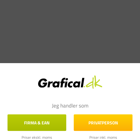
Jeg handler som
FIRMA & EAN
PRIVATPERSON
Priser ekskl. moms
Priser inkl. moms