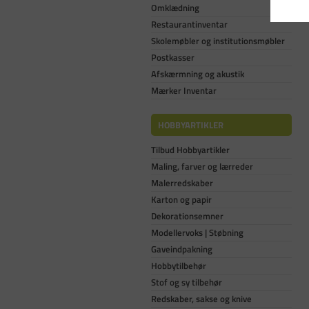
Omklædning
Restaurantinventar
Skolemøbler og institutionsmøbler
Postkasser
Afskærmning og akustik
Mærker Inventar
HOBBYARTIKLER
Tilbud Hobbyartikler
Maling, farver og lærreder
Malerredskaber
Karton og papir
Dekorationsemner
Modellervoks | Støbning
Gaveindpakning
Hobbytilbehør
Stof og sy tilbehør
Redskaber, sakse og knive