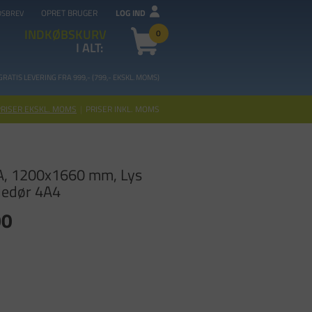
OPRET BRUGER
LOG IND
DSBREV
INDKØBSKURV
0
I ALT:
GRATIS LEVERING FRA 99
9,- (799,- EKSKL. MOMS)
PRISER EKSKL. MOMS
|
PRISER INKL. MOMS
, 1200x1660 mm, Lys
dedør 4A4
00