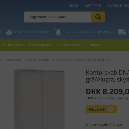
OM OS
KONTAKT OS
TILMELD NYHE
I
LEVERING 1-3 HVERDAGE
FRAGT FRA 49,- (39,- EKSKL. MOMS)
INVENTAR
IT TILBEHØR
EMBALLAGE
HOBBY
Kontorskabe
Kontorskab DNA, 1200x1660 mm, Lys grå/Alugrå, skydedør 4A4
Kontorskab DNA
grå/Alugrå, sky
DKK 8.209,
(DKK 6.567,20 ekskl. moms)
Leveringstid: 3-4 uger