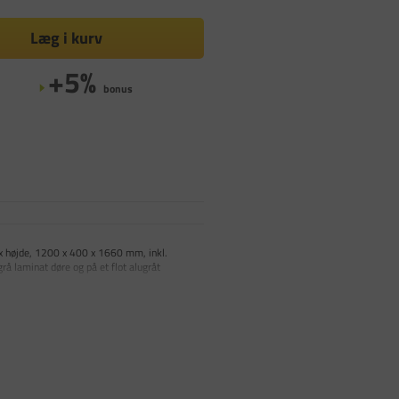
Læg i kurv
+5%
bonus
x højde, 1200 x 400 x 1660 mm, inkl.
å laminat døre og på et flot alugråt