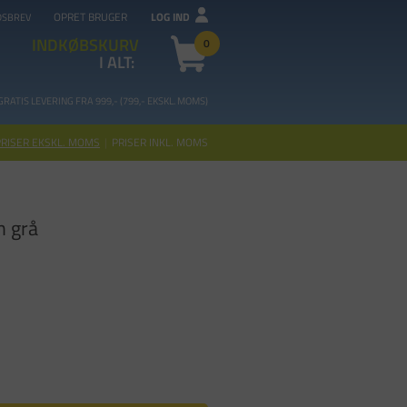
OPRET BRUGER
LOG IND
DSBREV
INDKØBSKURV
0
I ALT:
GRATIS LEVERING FRA 99
9,- (799,- EKSKL. MOMS)
PRISER EKSKL. MOMS
|
PRISER INKL. MOMS
n grå