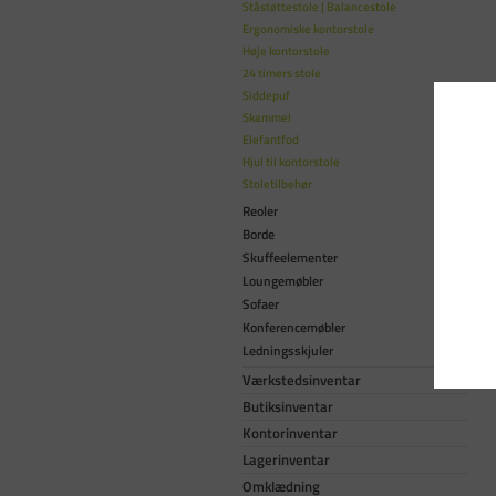
Ståstøttestole | Balancestole
Ergonomiske kontorstole
Høje kontorstole
24 timers stole
Siddepuf
Skammel
Elefantfod
Hjul til kontorstole
Stoletilbehør
Reoler
Borde
Skuffeelementer
Loungemøbler
Sofaer
Konferencemøbler
Ledningsskjuler
Værkstedsinventar
Butiksinventar
Kontorinventar
Lagerinventar
Omklædning