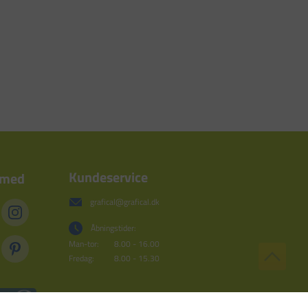
Kundeservice
 med
grafical@grafical.dk
Åbningstider:
Man-tor:
8.00 - 16.00
Fredag:
8.00 - 15.30