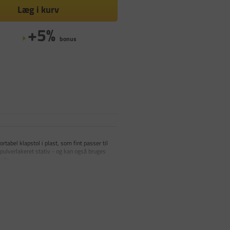
Læg i kurv
+5%
bonus
abel klapstol i plast, som fint passer til
pulverlakeret stativ - og kan også bruges
i fo