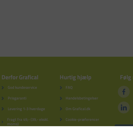
Derfor Grafical
Hurtig hjælp
Følg
God kundeservice
FAQ
Prisgaranti
Handelsbetingelser
Levering 1-3 hverdage
Om Grafical.dk
Fragt fra 49,- (39,- ekskl.
Cookie-præferencer
moms)
Privatlivspolitik