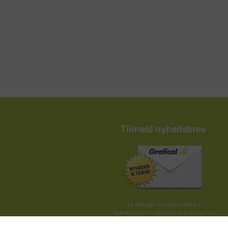
Tilmeld nyhedsbrev
Så deltager du hvert kvartal i
lodtrækning om eksklusive præmier fra
Kay Bojesen, By Lassen o.lign.