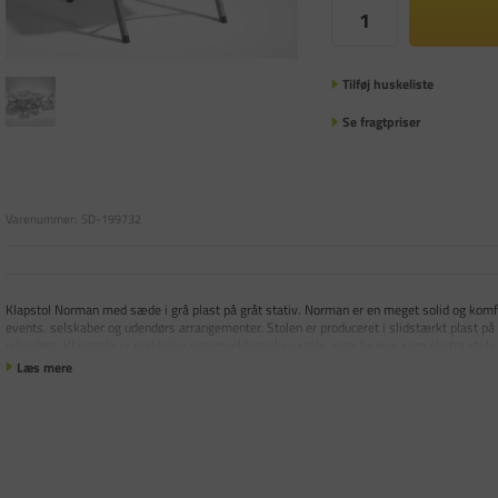
Tilføj huskeliste
Se fragtpriser
Varenummer:
SD-199732
Klapstol Norman med sæde i grå plast på gråt stativ. Norman er en meget solid og komfort
events, selskaber og udendørs arrangementer. Stolen er produceret i slidstærkt plast på 
udendørs. Klapstole er praktiske sammenklappelige stole, som bruges som ekstra stole 
Læs mere