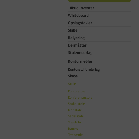
Tilbud Inventar
Whiteboard
Opslagstavler
Skilte
Belysning
Dørmåtter
Stoleunderlag
Kontormøbler
Kontorstol Underlag
Skabe
Stole
Kontorstole
Konferencestole
Stabelstole
Klapstole
Sadelstole
Træstole
Bænke
Træbænke