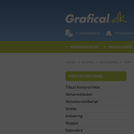
5% KUNDEBONUS
PRISGARANT
KONTORARTIKLER
HUSHOLDNING
Forside
Inventar
Kontormøbler
Stole
KONTORFORSYNING
Tilbud Kontorartikler
Skriveredskaber
Skrivebordstilbehør
Blokke
Arkivering
Mapper
Kalendere