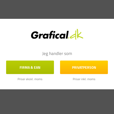
Jeg handler som
FIRMA & EAN
PRIVATPERSON
Priser ekskl. moms
Priser inkl. moms