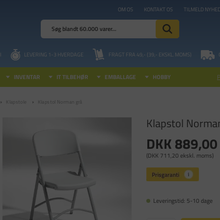
OM OS
KONTAKT OS
TILMELD NYHE
I
LEVERING 1-3 HVERDAGE
FRAGT FRA 49,- (39,- EKSKL. MOMS)
INVENTAR
IT TILBEHØR
EMBALLAGE
HOBBY
Klapstole
Klapstol Norman grå
Klapstol Norma
DKK 889,00
(DKK 711,20 ekskl. moms)
Leveringstid: 5-10 dage