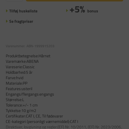
+5%
Tilføj huskeliste
bonus
Se fragtpriser
Varenummer:
ABN-1999915203
Produktbetegnelse:Hårnet
Varemærke:ABENA
Vareserie:Classic
Holdbarhed:5 år
Farve:hvid
Materiale:PP
Features:usteril
Engangs/flergangs:engangs
Størrelse:L
Tolerance:+/- 1 cm
Tykkelse:10 g/m2
Certifikater:CAT I, CE, Til fødevarer
CE-kategori (personligt værnemiddel):CAT I
Direktiver, lovgivning og regler:(EF) Nr. 10/2011, (EF) Nr. 2023/2006,