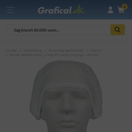
0
Forside
Husholdning
Personlige værnemidler
Hårnet
Hårnet, ABENA Classic, L, hvid, PP, usteril, engangs - 200 stk