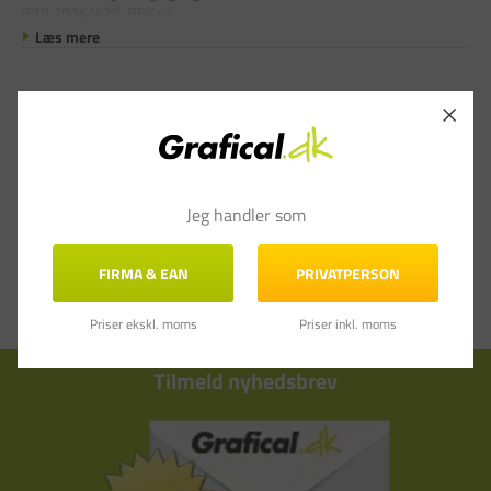
(EU) 2016/425, BEK nr
Læs mere
Jeg handler som
FIRMA & EAN
PRIVATPERSON
Priser ekskl. moms
Priser inkl. moms
Tilmeld nyhedsbrev