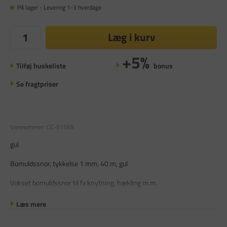
På lager - Levering 1-3 hverdage
Læg i kurv
+5%
Tilføj huskeliste
bonus
Se fragtpriser
Varenummer:
CC-51569
gul
Bomuldssnor, tykkelse 1 mm, 40 m, gul
Vokset bomuldssnor til fx knytning, hækling m.m.
Læs mere