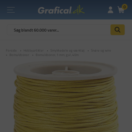
0
Forside
Hobbyartikler
Smykkedele og værktøj
Snøre og wire
Bomuldssnor
Bomuldssnor, 1 mm, gul, 40m