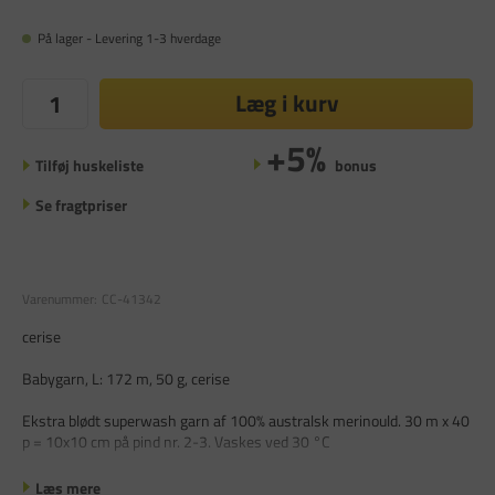
På lager - Levering 1-3 hverdage
Læg i kurv
+5%
Tilføj huskeliste
bonus
Se fragtpriser
Varenummer:
CC-41342
cerise
Babygarn, L: 172 m, 50 g, cerise
Ekstra blødt superwash garn af 100% australsk merinould. 30 m x 40
p = 10x10 cm på pind nr. 2-3. Vaskes ved 30 °C
Læs mere