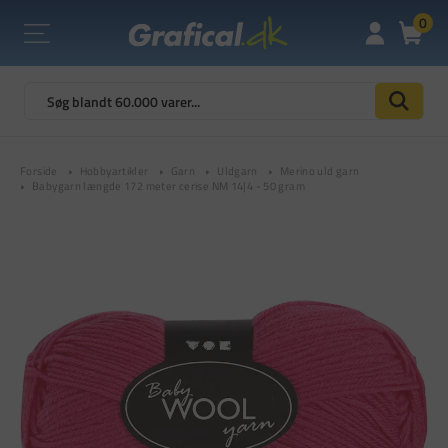
0
Forside
Hobbyartikler
Garn
Uldgarn
Merino uld garn
Babygarn længde 172 meter cerise NM 14|4 - 50 gram