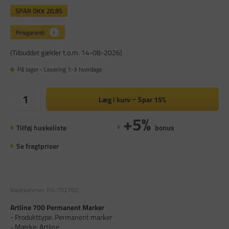
SPAR
DKK 20,85
(Tilbuddet gælder t.o.m. 14-08-2026)
På lager - Levering 1-3 hverdage
Læg i kurv
Spar
15%
+5%
Tilføj huskeliste
bonus
Se fragtpriser
Varenummer:
PA-702760
Artline 700 Permanent Marker
- Produkttype: Permanent marker
- Mærke: Artline