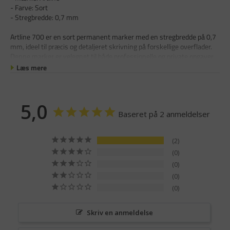
- Farve: Sort
- Stregbredde: 0,7 mm
Artline 700 er en sort permanent marker med en stregbredde på 0,7
mm, ideel til præcis og detaljeret skrivning på forskellige overflader.
Denne marker er velegnet til både professionelle og private opgaver,
Læs mere
5,0
Baseret på 2 anmeldelser
2
0
0
0
0
Skriv en anmeldelse