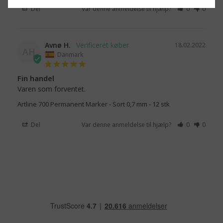
Del
Var denne anmeldelse til hjælp?
0
0
Avnø H.
18.02.2022
AH
Danmark
Fin handel
Varen som forventet.
Artline 700 Permanent Marker - Sort 0,7 mm - 12 stk
Del
Var denne anmeldelse til hjælp?
0
0