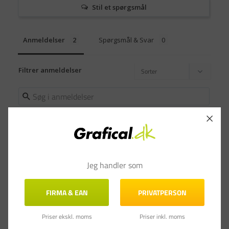
Stil et spørgsmål
Anmeldelser
Spørgsmål & Svar
Filtrer anmeldelser
Ulla U.
22.05.2025
UU
Jeg handler som
Denmark
Alt er som forventet
FIRMA & EAN
PRIVATPERSON
Alt er som forventet
Priser ekskl. moms
Priser inkl. moms
Artline 700 Permanent Marker - Sort 0,7 mm - 12 stk