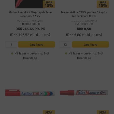
Marker Pentel NN50 rød spids 5mm
Marker Artline 725 Superfine 0.4 rød -
recycled - 12 stk
Køb minimum 12 stk.
Varenummer: PA-694681
Varenummer: ART072510
FØR DKK 289,00
FØR DKK 10,00
DKK 245,65
PR. PK
DKK 8,50
(DKK 196,52 ekskl. moms)
(DKK 6,80 ekskl. moms)
Læg i kurv
Læg i kurv
På lager - Levering 1-3
På lager - Levering 1-3
hverdage
hverdage