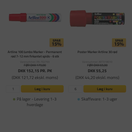
Artline 100 Jumbo Marker - Permanent
Poster Marker Artline 30 rød
rød 7-12 mm firkantet spids - 6 stk
Varenummer: PA-702793
Varenummer: ART018010
FØR DKK 179,00
FØR DKK 65,00
DKK 152,15
PR. PK
DKK 55,25
(DKK 121,72 ekskl. moms)
(DKK 44,20 ekskl. moms)
Læg i kurv
Læg i kurv
På lager - Levering 1-3
Skaffevare: 1-3 uger
hverdage