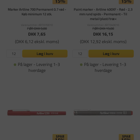
Marker Artline 700 Permanent 0.7 rød -
Paint marker - Artline 400XF - Rød - 2,3
Køb minimum 12 stk.
mm rund spids - Permanent - Til
metal/plast/træ<
Varenummer: ART070010
Varenummer: ART040010
FØR DKK 9,00
FØR DKK 19,00
DKK 7,65
DKK 16,15
(DKK 6,12 ekskl. moms)
(DKK 12,92 ekskl. moms)
Læg i kurv
Læg i kurv
På lager - Levering 1-3
På lager - Levering 1-3
hverdage
hverdage