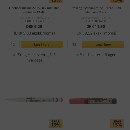
Fineliner Artline 220 SF 0.2 rød - Køb
Drawing System Artline 0.1 rød - Køb
minimum 12 stk.
minimum 12 stk.
Varenummer: ART022010
Varenummer: ART023110
FØR DKK 7,40
FØR DKK 14,00
DKK 6,29
DKK 11,90
(DKK 5,03 ekskl. moms)
(DKK 9,52 ekskl. moms)
Læg i kurv
Læg i kurv
På lager - Levering 1-3
Skaffevare: 1-3 uger
hverdage