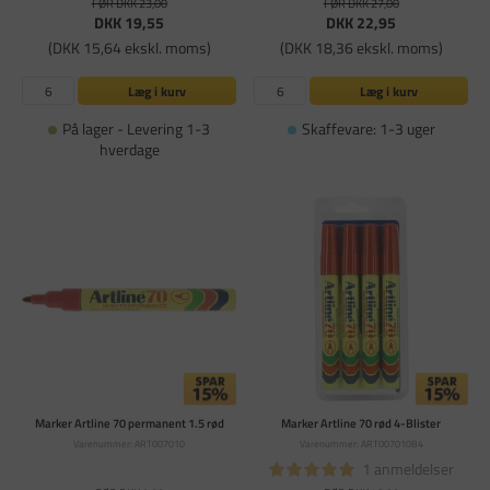
FØR DKK 23,00
FØR DKK 27,00
DKK 19,55
DKK 22,95
(DKK 15,64 ekskl. moms)
(DKK 18,36 ekskl. moms)
Læg i kurv
Læg i kurv
På lager - Levering 1-3
Skaffevare: 1-3 uger
hverdage
Marker Artline 70 permanent 1.5 rød
Marker Artline 70 rød 4-Blister
Varenummer: ART007010
Varenummer: ART007010B4
1 anmeldelser