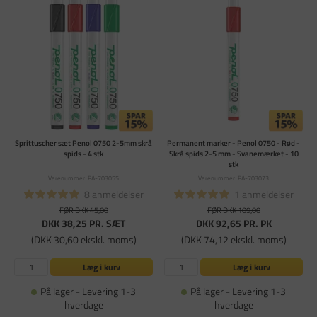
Sprittuscher sæt Penol 0750 2-5mm skrå
Permanent marker - Penol 0750 - Rød -
spids - 4 stk
Skrå spids 2-5 mm - Svanemærket - 10
stk
Varenummer: PA-703055
Varenummer: PA-703073
8 anmeldelser
1 anmeldelser
FØR DKK 45,00
FØR DKK 109,00
DKK 38,25
PR. SÆT
DKK 92,65
PR. PK
(DKK 30,60 ekskl. moms)
(DKK 74,12 ekskl. moms)
Læg i kurv
Læg i kurv
På lager - Levering 1-3
På lager - Levering 1-3
hverdage
hverdage