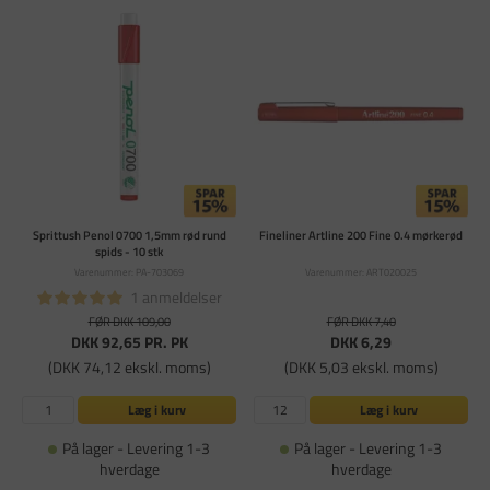
Sprittush Penol 0700 1,5mm rød rund
Fineliner Artline 200 Fine 0.4 mørkerød
spids - 10 stk
Varenummer: PA-703069
Varenummer: ART020025
1 anmeldelser
FØR DKK 109,00
FØR DKK 7,40
DKK 92,65
PR. PK
DKK 6,29
(DKK 74,12 ekskl. moms)
(DKK 5,03 ekskl. moms)
Læg i kurv
Læg i kurv
På lager - Levering 1-3
På lager - Levering 1-3
hverdage
hverdage