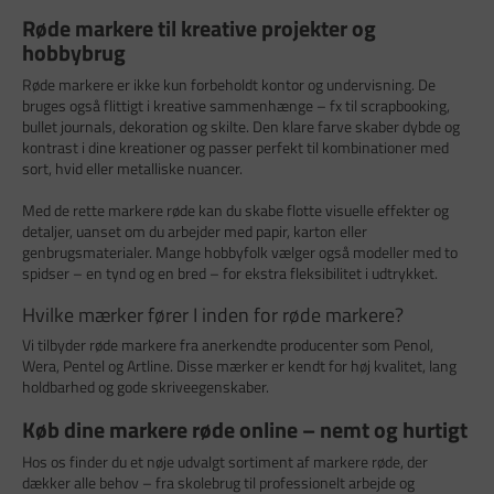
Røde markere til kreative projekter og
hobbybrug
Røde markere er ikke kun forbeholdt kontor og undervisning. De
bruges også flittigt i kreative sammenhænge – fx til scrapbooking,
bullet journals, dekoration og skilte. Den klare farve skaber dybde og
kontrast i dine kreationer og passer perfekt til kombinationer med
sort, hvid eller metalliske nuancer.
Med de rette markere røde kan du skabe flotte visuelle effekter og
detaljer, uanset om du arbejder med papir, karton eller
genbrugsmaterialer. Mange hobbyfolk vælger også modeller med to
spidser – en tynd og en bred – for ekstra fleksibilitet i udtrykket.
Hvilke mærker fører I inden for røde markere?
Vi tilbyder røde markere fra anerkendte producenter som Penol,
Wera, Pentel og Artline. Disse mærker er kendt for høj kvalitet, lang
holdbarhed og gode skriveegenskaber.
Køb dine markere røde online – nemt og hurtigt
Hos os finder du et nøje udvalgt sortiment af markere røde, der
dækker alle behov – fra skolebrug til professionelt arbejde og