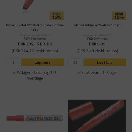
Marker Pentel N50XL-B rød Skrå 8-15mm
Marker Artline 47 Wetrite 1.5 rød
- 6 stk
Varenummer: PA-703640
Varenummer: ART004710
FØR DKK 359,00
FØR DKK 11,00
DKK 305,15
PR. PK
DKK 9,35
(DKK 244,12 ekskl. moms)
(DKK 7,48 ekskl. moms)
Læg i kurv
Læg i kurv
På lager - Levering 1-3
Skaffevare: 1-3 uger
hverdage