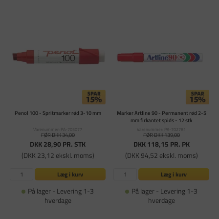
Penol 100 - Spritmarker rød 3-10 mm
Marker Artline 90 - Permanent rød 2-5
mm firkantet spids - 12 stk
Varenummer: PA-703077
Varenummer: PA-702781
FØR DKK 34,00
FØR DKK 139,00
DKK 28,90
PR. STK
DKK 118,15
PR. PK
(DKK 23,12 ekskl. moms)
(DKK 94,52 ekskl. moms)
Læg i kurv
Læg i kurv
På lager - Levering 1-3
På lager - Levering 1-3
hverdage
hverdage