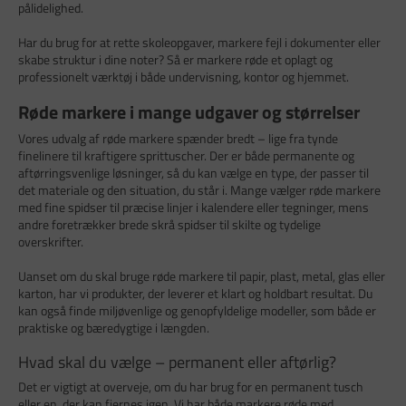
pålidelighed.
Har du brug for at rette skoleopgaver, markere fejl i dokumenter eller
skabe struktur i dine noter? Så er markere røde et oplagt og
professionelt værktøj i både undervisning, kontor og hjemmet.
Røde markere i mange udgaver og størrelser
Vores udvalg af røde markere spænder bredt – lige fra tynde
finelinere til kraftigere sprittuscher. Der er både permanente og
aftørringsvenlige løsninger, så du kan vælge en type, der passer til
det materiale og den situation, du står i. Mange vælger røde markere
med fine spidser til præcise linjer i kalendere eller tegninger, mens
andre foretrækker brede skrå spidser til skilte og tydelige
overskrifter.
Uanset om du skal bruge røde markere til papir, plast, metal, glas eller
karton, har vi produkter, der leverer et klart og holdbart resultat. Du
kan også finde miljøvenlige og genopfyldelige modeller, som både er
praktiske og bæredygtige i længden.
Hvad skal du vælge – permanent eller aftørlig?
Det er vigtigt at overveje, om du har brug for en permanent tusch
eller en, der kan fjernes igen. Vi har både markere røde med