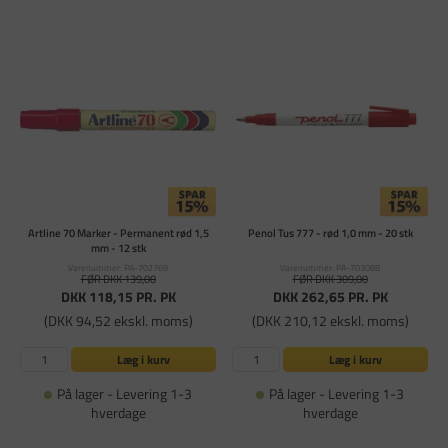
Artline 70 Marker - Permanent rød 1,5
Penol Tus 777 - rød 1,0 mm - 20 stk
mm - 12 stk
Varenummer: PA-702769
Varenummer: PA-703088
FØR DKK 139,00
FØR DKK 309,00
DKK 118,15
PR. PK
DKK 262,65
PR. PK
(DKK 94,52 ekskl. moms)
(DKK 210,12 ekskl. moms)
Læg i kurv
Læg i kurv
På lager - Levering 1-3
På lager - Levering 1-3
hverdage
hverdage