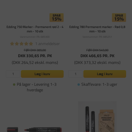
Edding 750 Marker - Permanent rød 2 - 4
Edding 780 Permanent marker - Rød 0,8
mm - 10 stk
mm - 10 stk
Varenummer: PA-685300
Varenummer: PA-685251
1 anmeldelser
FØR DKK 389,00
FØR DKK 549,00
DKK 330,65
PR. PK
DKK 466,65
PR. PK
(DKK 264,52 ekskl. moms)
(DKK 373,32 ekskl. moms)
Læg i kurv
Læg i kurv
På lager - Levering 1-3
Skaffevare: 1-3 uger
hverdage