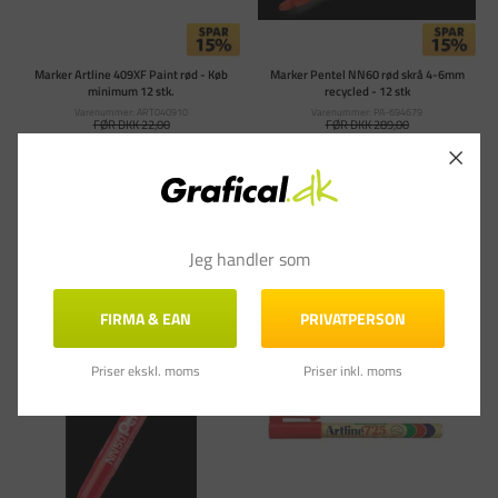
Marker Artline 409XF Paint rød - Køb
Marker Pentel NN60 rød skrå 4-6mm
minimum 12 stk.
recycled - 12 stk
Varenummer: ART040910
Varenummer: PA-694679
FØR DKK 22,00
FØR DKK 289,00
DKK 18,70
DKK 245,65
PR. PK
(DKK 14,96 ekskl. moms)
(DKK 196,52 ekskl. moms)
Læg i kurv
Læg i kurv
Skaffevare: 1-3 uger
På lager - Levering 1-3
Jeg handler som
hverdage
FIRMA & EAN
PRIVATPERSON
Priser ekskl. moms
Priser inkl. moms