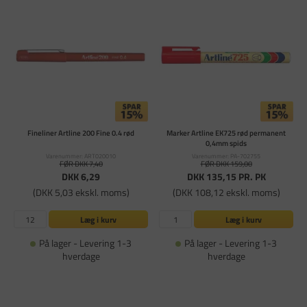
Fineliner Artline 200 Fine 0.4 rød
Marker Artline EK725 rød permanent
0,4mm spids
Varenummer: ART020010
Varenummer: PA-702755
FØR DKK 7,40
FØR DKK 159,00
DKK 6,29
DKK 135,15
PR. PK
(DKK 5,03 ekskl. moms)
(DKK 108,12 ekskl. moms)
Læg i kurv
Læg i kurv
På lager - Levering 1-3
På lager - Levering 1-3
hverdage
hverdage