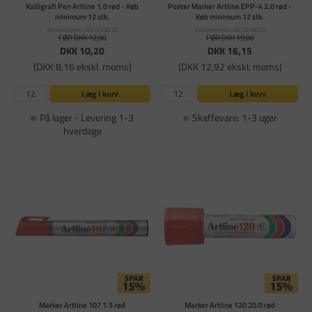
Kalligrafi Pen Artline 1.0 rød - Køb
Poster Marker Artline EPP-4 2.0 rød -
minimum 12 stk.
Køb minimum 12 stk.
Varenummer: ART023610
Varenummer: ART016010
FØR DKK 12,00
FØR DKK 19,00
DKK 10,20
DKK 16,15
(DKK 8,16 ekskl. moms)
(DKK 12,92 ekskl. moms)
Læg i kurv
Læg i kurv
På lager - Levering 1-3
Skaffevare: 1-3 uger
hverdage
Marker Artline 107 1.5 rød
Marker Artline 120 20.0 rød