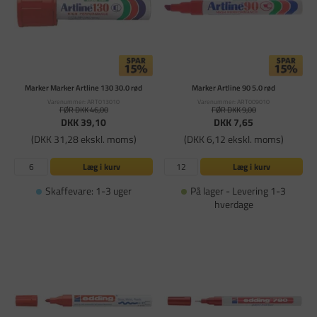
Marker Marker Artline 130 30.0 rød
Marker Artline 90 5.0 rød
Varenummer: ART013010
Varenummer: ART009010
FØR DKK 46,00
FØR DKK 9,00
DKK 39,10
DKK 7,65
(DKK 31,28 ekskl. moms)
(DKK 6,12 ekskl. moms)
Læg i kurv
Læg i kurv
Skaffevare: 1-3 uger
På lager - Levering 1-3
hverdage