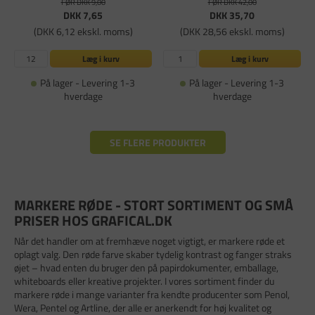
FØR DKK 9,00
FØR DKK 42,00
DKK 7,65
DKK 35,70
(DKK 6,12 ekskl. moms)
(DKK 28,56 ekskl. moms)
Læg i kurv
Læg i kurv
På lager - Levering 1-3
På lager - Levering 1-3
hverdage
hverdage
SE FLERE PRODUKTER
MARKERE RØDE - STORT SORTIMENT OG SMÅ
PRISER HOS GRAFICAL.DK
Når det handler om at fremhæve noget vigtigt, er markere røde et
oplagt valg. Den røde farve skaber tydelig kontrast og fanger straks
øjet – hvad enten du bruger den på papirdokumenter, emballage,
whiteboards eller kreative projekter. I vores sortiment finder du
markere røde i mange varianter fra kendte producenter som Penol,
Wera, Pentel og Artline, der alle er anerkendt for høj kvalitet og