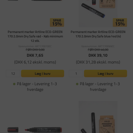
Permanent marker Artline ECO-GREEN
Permanent marker Artline ECO-GREEN
170 2.0mm Dry Safe rød - Køb minimum
170 2.0mm Dry Safe blue/red (4)
12 stk.
Varenummer: ART170010EC
Varenummer: ART170099EC
FØR DKK 9,00
FØR DKK 46,00
DKK 7,65
DKK 39,10
(DKK 6,12 ekskl. moms)
(DKK 31,28 ekskl. moms)
Læg i kurv
Læg i kurv
På lager - Levering 1-3
På lager - Levering 1-3
hverdage
hverdage