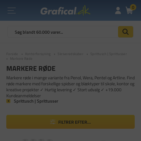
0
Forside
Kontorforsyning
Skriveredskaber
Sprittusch | Sprittusser
Markere Røde
MARKERE RØDE
Markere røde i mange variante fra Penol, Wera, Pentel og Artline. Find
røde markere med forskellige spidser og blæktyper til skole, kontor og
kreative projekter ✓ Hurtig levering ✓ Stort udvalg ✓ +19.000
Kundeanmeldelser
Sprittusch | Sprittusser
FILTRER EFTER...