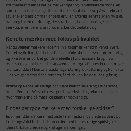
spritbaseret blæk til varige markeringer og vandbaserede modeller,
som let kan tørres af glatte overflader. Skal du skrive på whiteboards,
tavler eller plastlommer, anbefaler vi en aftørlig løsning. Men hvis du
har brug for en markering, der skal holde, fx på emballage eller
værktøj, er en permanent rød marker det bedste valg.
Kendte mærker med fokus på kvalitet
Når du vælger markere røde fra kvalitetsmærker som Penol, Wera,
Pentel og Artline, får du tuscher, der både skriver jævnt, tørrer hurtigt
og ikke tværer ud. Det gør dem ideelle til professionel brug, hvor
præcision og holdbarhed er afgørende. Mange af vores kunder bruger
markere røde til kontorarbejde, lagerstyring, etikettering og korrektur
– og vælger netop disse mærker, fordi de kan holde til daglig brug.
Artline og Pentel er særligt populære blandt lærere og studerende,
mens Penol og Wera ofte vælges til værksted og tekniske miljøer,
hvor markering på metal og plast er nødvendigt.
Findes der røde markere med forskellige spidser?
Ja, vi har røde markere med både fine, medium og brede spidser. Du
finder også dobbeltsidede modeller med to forskellige spidstyper –
ideelt til både præcise og kraftige markeringer.