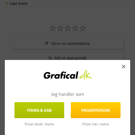
Læs mere
Skriv en anmeldelse
Stil et spørgsmål
Anmeldelser
Spørgsmål & Svar
Jeg handler som
FIRMA & EAN
PRIVATPERSON
Priser ekskl. moms
Priser inkl. moms