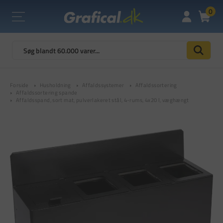
0
Forside
Husholdning
Affaldssystemer
Affaldssortering
Affaldssortering spande
Affaldsspand, sort mat, pulverlakeret stål, 4-rums, 4x20 l, væghængt