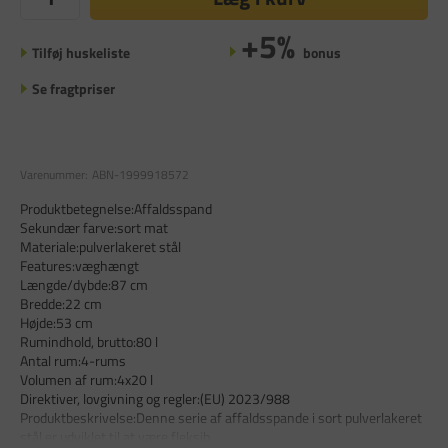
+5%
Tilføj huskeliste
bonus
Se fragtpriser
Varenummer:
ABN-1999918572
Produktbetegnelse:Affaldsspand
Sekundær farve:sort mat
Materiale:pulverlakeret stål
Features:væghængt
Længde/dybde:87 cm
Bredde:22 cm
Højde:53 cm
Rumindhold, brutto:80 l
Antal rum:4-rums
Volumen af rum:4x20 l
Direktiver, lovgivning og regler:(EU) 2023/988
Produktbeskrivelse:Denne serie af affaldsspande i sort pulverlakeret
stål er udviklet til at være fleksib