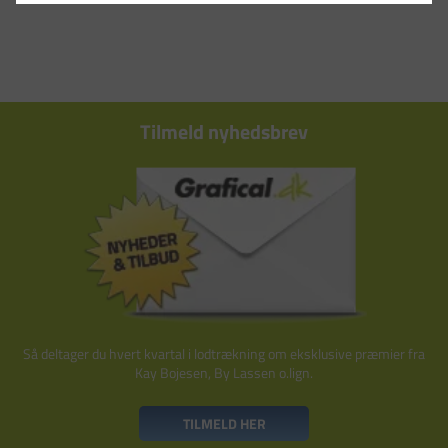
Tilmeld nyhedsbrev
Så deltager du hvert kvartal i lodtrækning om eksklusive præmier fra
Kay Bojesen, By Lassen o.lign.
TILMELD HER