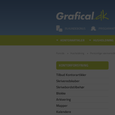
5% KUNDEBONUS
PRISGARANT
KONTORARTIKLER
HUSHOLDNING
Forside
Husholdning
Personlige værnemidl
KONTORFORSYNING
Tilbud Kontorartikler
Skriveredskaber
Skrivebordstilbehør
Blokke
Arkivering
Mapper
Kalendere