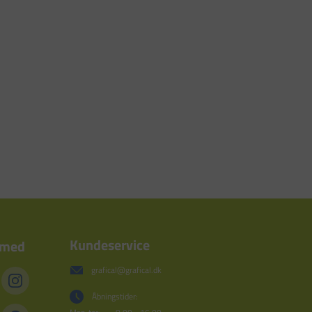
Kundeservice
 med
grafical@grafical.dk
Åbningstider: