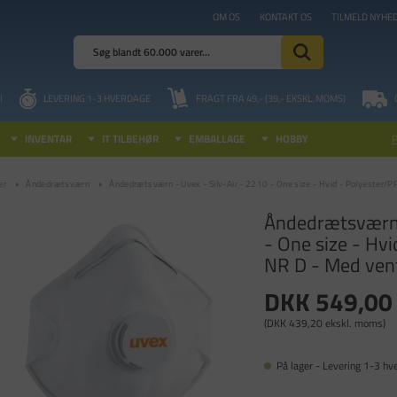
OM OS
KONTAKT OS
TILMELD NYHE
I
LEVERING 1-3 HVERDAGE
FRAGT FRA 49,- (39,- EKSKL. MOMS)
INVENTAR
IT TILBEHØR
EMBALLAGE
HOBBY
er
Åndedrætsværn
Åndedrætsværn - Uvex - Silv-Air - 2210 - One size - Hvid - Polyester/PP
Åndedrætsværn -
- One size - Hv
NR D - Med venti
DKK 549,00
(DKK 439,20 ekskl. moms)
På lager - Levering 1-3 hv