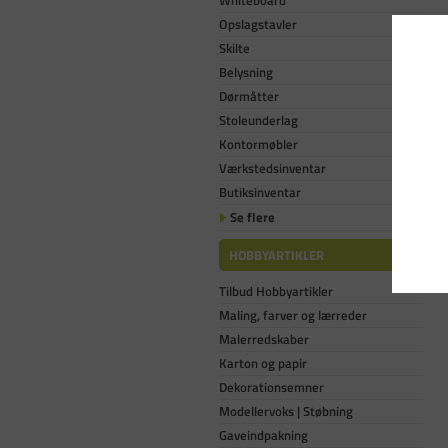
Whiteboard
Opslagstavler
Skilte
Belysning
Dørmåtter
Stoleunderlag
Kontormøbler
Værkstedsinventar
Butiksinventar
Se flere
HOBBYARTIKLER
Tilbud Hobbyartikler
Maling, farver og lærreder
Malerredskaber
Karton og papir
Dekorationsemner
Modellervoks | Støbning
Gaveindpakning