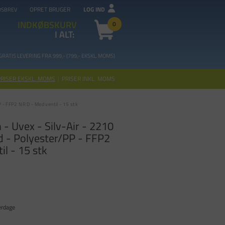
OPRET BRUGER
LOG IND
DSBREV
INDKØBSKURV
0
I ALT:
GRATIS LEVERING FRA 99
9,- (799,- EKSKL. MOMS)
PRISER EKSKL. MOMS
|
PRISER INKL. MOMS
 - FFP2 NR D - Med ventil - 15 stk
 Uvex - Silv-Air - 2210
id - Polyester/PP - FFP2
l - 15 stk
erdage