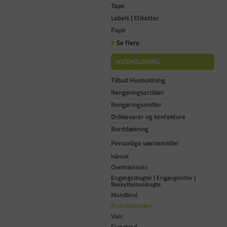
Tape
Labels | Etiketter
Papir
Se flere
HUSHOLDNING
Tilbud Husholdning
Rengøringsartikler
Rengøringsmidler
Drikkevarer og konfekture
Borddækning
Personlige værnemidler
Hårnet
Overtrækssko
Engangsdragter | Engangskitler |
Beskyttelsesdragte
Mundbind
Åndedrætsværn
Visir
Skægbind