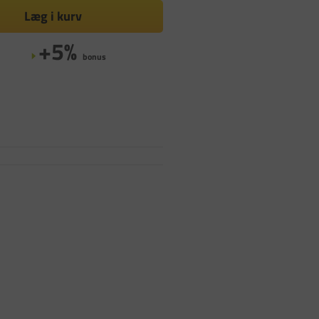
Læg i kurv
+5%
bonus