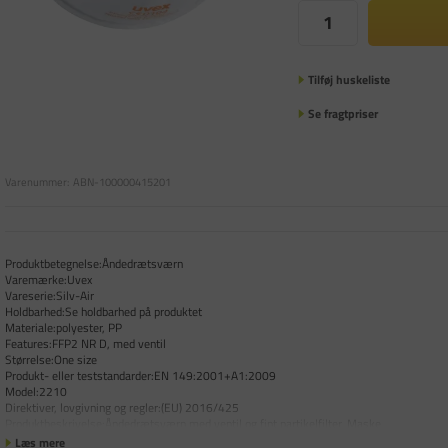
Tilføj huskeliste
Se fragtpriser
Varenummer:
ABN-100000415201
Produktbetegnelse:Åndedrætsværn
Varemærke:Uvex
Vareserie:Silv-Air
Holdbarhed:Se holdbarhed på produktet
Materiale:polyester, PP
Features:FFP2 NR D, med ventil
Størrelse:One size
Produkt- eller teststandarder:EN 149:2001+A1:2009
Model:2210
Direktiver, lovgivning og regler:(EU) 2016/425
Produktbeskrivelse:Åndedrætsværn med ventil og fint partikelfilter. Maske
Læs mere