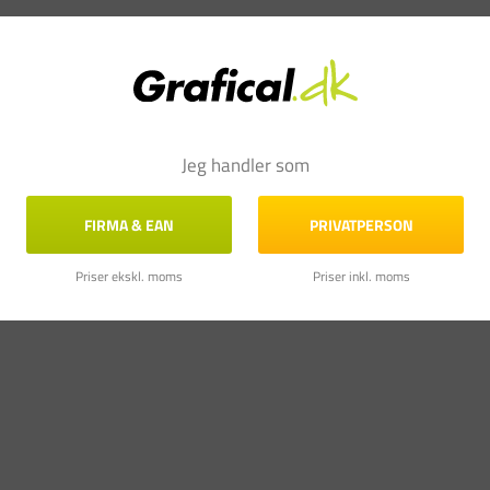
Jeg handler som
FIRMA & EAN
PRIVATPERSON
Priser ekskl. moms
Priser inkl. moms